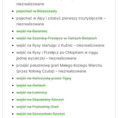
niezrealizowane
pojechać w Bieszczady
pojechać w Alpy i zdobyć pierwszy trzytysięcznik –
niezrealizowane
wejść na Baraniec
wejść na Szeroką Przełęcz w Tatrach Bielskich
wejść na Rysy startując z Kuźnic – niezrealizowane
wejść na Rysy i Przełęcz po Chłopkiem w ciągu
jednej wycieczki – niezrealizowane
przejść południową grań Małego Koziego Wierchu
(przez Kołową Czubę) – niezrealizowane
wejść na Kończystą przez Tępą
wejść na Gerlach
wejść na Łomnicę
wejść na Staroleśny Szczyt
wejść na Pośrednią Grań
wejść na Szczyrbski Szczyt