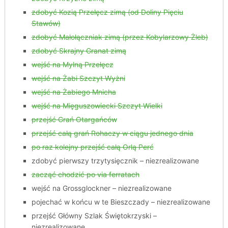
zdobyć Kozią Przełęcz zimą (od Doliny Pięciu
Stawów)
zdobyć Małołączniak zimą (przez Kobylarzowy Żleb)
zdobyć Skrajny Granat zimą
wejść na Mylną Przełęcz
wejść na Żabi Szczyt Wyżni
wejść na Żabiego Mnicha
wejść na Mięguszowiecki Szczyt Wielki
przejść Grań Otargańców
przejść całą grań Rohaczy w ciągu jednego dnia
po raz kolejny przejść całą Orlą Perć
zdobyć pierwszy trzytysięcznik – niezrealizowane
zacząć chodzić po via ferratach
wejść na Grossglockner – niezrealizowane
pojechać w końcu w te Bieszczady – niezrealizowane
przejść Główny Szlak Świętokrzyski –
niezrealizowane