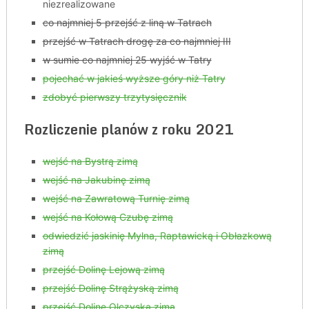
niezrealizowane
co najmniej 5 przejść z liną w Tatrach
przejść w Tatrach drogę za co najmniej III
w sumie co najmniej 25 wyjść w Tatry
pojechać w jakieś wyższe góry niż Tatry
zdobyć pierwszy trzytysięcznik
Rozliczenie planów z roku 2021
wejść na Bystrą zimą
wejść na Jakubinę zimą
wejść na Zawratową Turnię zimą
wejść na Kołową Czubę zimą
odwiedzić jaskinię Mylna, Raptawicką i Obłazkową
zimą
przejść Dolinę Lejową zimą
przejść Dolinę Strążyską zimą
przejść Dolinę Olczyską zimą