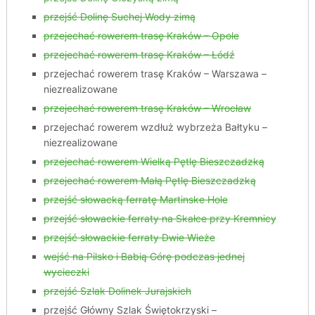
przejść Dolinę Suchej Wody zimą
przejechać rowerem trasę Kraków – Opole
przejechać rowerem trasę Kraków – Łódź
przejechać rowerem trasę Kraków – Warszawa –
niezrealizowane
przejechać rowerem trasę Kraków – Wrocław
przejechać rowerem wzdłuż wybrzeża Bałtyku –
niezrealizowane
przejechać rowerem Wielką Pętlę Bieszczadzką
przejechać rowerem Małą Pętlę Bieszczadzką
przejść słowacką ferratę Martinske Hole
przejść słowackie ferraty na Skałce przy Kremnicy
przejść słowackie ferraty Dwie Wieże
wejść na Pilsko i Babią Górę podczas jednej
wycieczki
przejść Szlak Dolinek Jurajskich
przejść Główny Szlak Świętokrzyski –