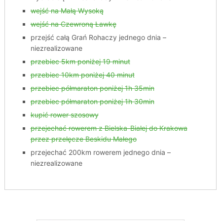
wejść na Małą Wysoką
wejść na Czewroną Ławkę
przejść całą Grań Rohaczy jednego dnia –
niezrealizowane
przebiec 5km poniżej 19 minut
przebiec 10km poniżej 40 minut
przebiec półmaraton poniżej 1h 35min
przebiec półmaraton poniżej 1h 30min
kupić rower szosowy
przejechać rowerem z Bielska-Białej do Krakowa
przez przełęcze Beskidu Małego
przejechać 200km rowerem jednego dnia –
niezrealizowane