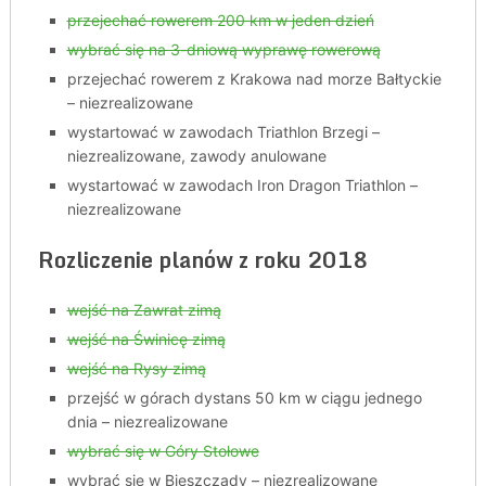
przejechać rowerem 200 km w jeden dzień
wybrać się na 3-dniową wyprawę rowerową
przejechać rowerem z Krakowa nad morze Bałtyckie
– niezrealizowane
wystartować w zawodach Triathlon Brzegi –
niezrealizowane, zawody anulowane
wystartować w zawodach Iron Dragon Triathlon –
niezrealizowane
Rozliczenie planów z roku 2018
wejść na Zawrat zimą
wejść na Świnicę zimą
wejść na Rysy zimą
przejść w górach dystans 50 km w ciągu jednego
dnia – niezrealizowane
wybrać się w Góry Stołowe
wybrać się w Bieszczady – niezrealizowane