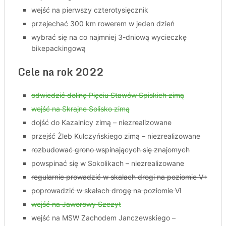
wejść na pierwszy czterotysięcznik
przejechać 300 km rowerem w jeden dzień
wybrać się na co najmniej 3-dniową wycieczkę
bikepackingową
Cele na rok 2022
odwiedzić dolinę Pięciu Stawów Spiskich zimą
wejść na Skrajne Solisko zimą
dojść do Kazalnicy zimą – niezrealizowane
przejść Żleb Kulczyńskiego zimą – niezrealizowane
rozbudować grono wspinających się znajomych
powspinać się w Sokolikach – niezrealizowane
regularnie prowadzić w skałach drogi na poziomie V+
poprowadzić w skałach drogę na poziomie VI
wejść na Jaworowy Szczyt
wejść na MSW Zachodem Janczewskiego –