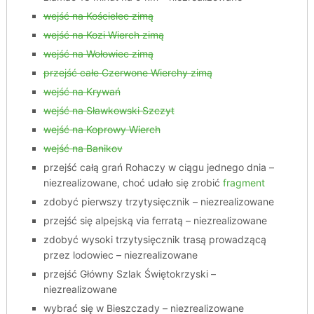
wejść na Kościelec zimą
wejść na Kozi Wierch zimą
wejść na Wołowiec zimą
przejść całe Czerwone Wierchy zimą
wejść na Krywań
wejść na Sławkowski Szczyt
wejść na Koprowy Wierch
wejść na Banikov
przejść całą grań Rohaczy w ciągu jednego dnia –
niezrealizowane, choć udało się zrobić
fragment
zdobyć pierwszy trzytysięcznik – niezrealizowane
przejść się alpejską via ferratą – niezrealizowane
zdobyć wysoki trzytysięcznik trasą prowadzącą
przez lodowiec – niezrealizowane
przejść Główny Szlak Świętokrzyski –
niezrealizowane
wybrać się w Bieszczady – niezrealizowane