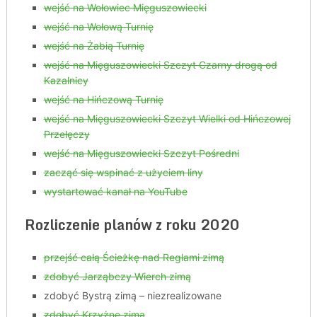
wejść na Wołowiec Mięguszowiecki
wejść na Wołową Turnię
wejść na Żabią Turnię
wejść na Mięguszowiecki Szczyt Czarny drogą od
Kazalnicy
wejść na Hińczową Turnię
wejść na Mięguszowiecki Szczyt Wielki od Hińczowej
Przełęczy
wejść na Mięguszowiecki Szczyt Pośredni
zacząć się wspinać z użyciem liny
wystartować kanał na YouTube
Rozliczenie planów z roku 2020
przejść całą Ścieżkę nad Reglami zimą
zdobyć Jarząbczy Wierch zimą
zdobyć Bystrą zimą – niezrealizowane
zdobyć Krzyżne zimą