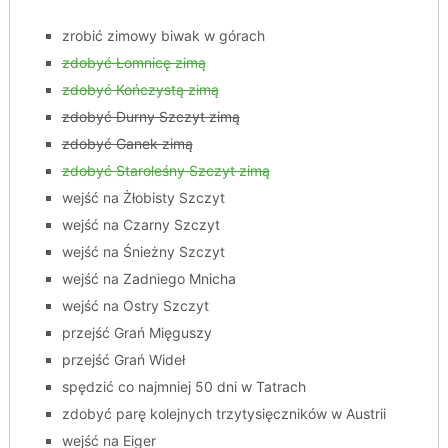
zrobić zimowy biwak w górach
zdobyć Łomnicę zimą
zdobyć Kończystą zimą
zdobyć Durny Szczyt zimą
zdobyć Ganek zimą
zdobyć Staroleśny Szczyt zimą
wejść na Żłobisty Szczyt
wejść na Czarny Szczyt
wejść na Śnieżny Szczyt
wejść na Zadniego Mnicha
wejść na Ostry Szczyt
przejść Grań Mięguszy
przejść Grań Wideł
spędzić co najmniej 50 dni w Tatrach
zdobyć parę kolejnych trzytysięczników w Austrii
wejść na Eiger