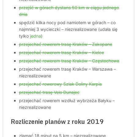
przejść w górach dystans 50 km w ciągu jednego
dnia
spędzić kilka nocy pod namiotem w górach – co
najmniej 3 wycieczki – niezrealizowane (udała się
tylko
jedna
)
przejechać rowerem trasę Kraków – Zakopane
przejechać rowerem trasę Kraków – Kielce
przejechać rowerem trasę Kraków – Częstochowa
przejechać rowerem trasę Kraków – Warszawa –
niezrealizowane
przejechać rowerowy Szlak Doliny Karpia
przejechać trasę Velo Dunajec
przejechać rowerem wzdłuż wybrzeża Bałyku –
niezrealizowane
Rozliczenie planów z roku 2019
złamać 18 minut na 5 km – niezrealizowane