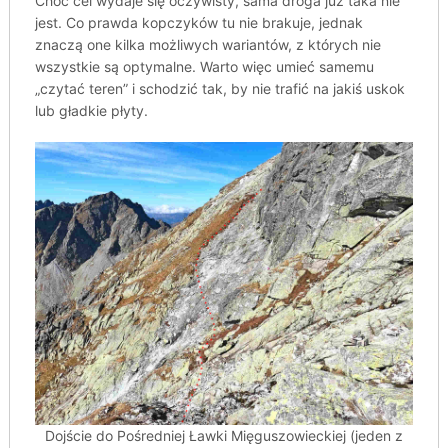
Choć cel wydaje się oczywisty, sama droga już taka nie
jest. Co prawda kopczyków tu nie brakuje, jednak
znaczą one kilka możliwych wariantów, z których nie
wszystkie są optymalne. Warto więc umieć samemu
„czytać teren” i schodzić tak, by nie trafić na jakiś uskok
lub gładkie płyty.
Dojście do Pośredniej Ławki Mięguszowieckiej (jeden z