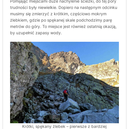
Pomijając miejscami duże nachylenie ścieżki, do tej pory
trudności były niewielkie. Dopiero na następnym odcinku
musimy się zmierzyć z krótkim, częściowo mokrym
żlebkiem, gdzie po spękanej skale podchodzimy parę
metrów do góry. To miejsce jest również ostatnią okazją,
by uzupełnić zapasy wody.
Krótki, spękany żlebek – pierwsze z bardziej