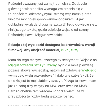
Pośredni uważany jest za najtrudniejszy. Zdobycie
głównego wierzchołka wymaga zmierzenia się z
trudnościami orientacyjnymi, stromą wspinaczką oraz
kilkoma mocno eksponowanymi odcinkami. A jak
dokładnie wygląda droga na szczyt? Tego dowiecie się z
niniejszego tekstu, gdzie odpisuję wejście od strony
Pośredniej Ławki Mięguszowieckiej.
Relacja z tej wycieczki dostępna jest również w wersji
filmowej. Aby obejrzeć materiał,
kliknij tutaj
.
Mam do tego masywu szczególny sentyment. Wejście na
Mięguszowiecki Szczyt Czarny
było dla mnie pierwszą
pozaszlakową wycieczką, natomiast zdobycie
Wielkiego
wymagało wielu przygotowań i dało tyle satysfakcji, że
do dziś jest to mój ulubiony szczyt. Pisząc te słowa mam
już za sobą trzy wizyty na MSC oraz dwie na MSW.
Bardzo chętnie tam wracam i dobrze wiem, że w
przyszłości te liczby będą jeszcze rosnąć.