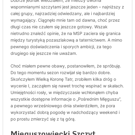
Dobrze jednak wiedziałem, że miedzy dwoma
wspomnianymi szczytami jest jeszcze jeden – najniższy z
całej grupy, najrzadziej odwiedzany, ale i najbardziej
wymagający. Ciągnęło mnie tam od dawna, choć przez
długi czas nie czułem się jeszcze gotowy. Wszak
nietrudno znaleźć opinie, że na MSP zaciera się granica
między turystyką pozaszlakową a taternictwem. A mimo
pewnego doświadczenia i sporych ambicji, za tego
drugiego się jeszcze nie uważam.
Choć miałem pewne obawy, postanowiłem, że spróbuję.
Do tego momentu sezon rozwijał się bardzo dobre.
Skończyłem Wielką Koronę Tatr, zrobiłem kilka dróg o
wycenie I, zacząłem się nawet trochę wspinać w skałach.
Umiejętności rosły, w międzyczasie wchłonąłem chyba
wszystkie dostępne informacje o „Pośrednim Mięguszu”,
a pewnego wrześniowego dnia stwierdziłem, że pora
wykorzystać dobrą pogodę w nadchodzący weekend i
po prostu zmierzyć się z tą górą.
Mięguszowiecki Szczyt