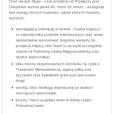
Choć nie jest długa – czas przejścia od Przełęczy pod
Chłopkiem wynosi jakieś 40, może 50 minut) – występuje
tam szereg różnych trudności, wśród których możemy
wyróżnić:
wymagającą orientację w terenie – trzeba kojarzyć
co najmniej kilka punktów orientacyjnych oraz umieć
samodzielnie wyszukiwać dogodne warianty do
przejścia między nimi (mam tu na myśli szczególnie
zejście na Pośrednią Ławkę Mięguszowiecką oraz
okolice wierzchołka).
kilka mocno eksponowanych odcinków, na czele z
Trawersem Westwalewicza, wąską półką pod
szczytem oraz kawałkiem grani pod sam koniec
drogi.
stromą, choć niedługą wspinaczkę po skałach
tworzących wierzchołek.
kruchy i nieco uciążliwy teren w dolnej części
Pośredniej Ławki.