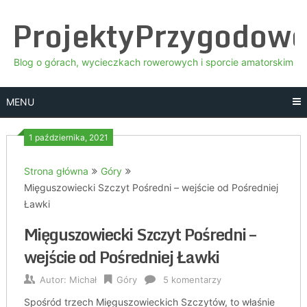
Skip
ProjektyPrzygodow
to
content
Blog o górach, wycieczkach rowerowych i sporcie amatorskim
MENU
1 października, 2021
Strona główna
Góry
Mięguszowiecki Szczyt Pośredni – wejście od Pośredniej
Ławki
Mięguszowiecki Szczyt Pośredni –
wejście od Pośredniej Ławki
Autor:
Michał
Góry
5 komentarzy
Spośród trzech Mięguszowieckich Szczytów, to właśnie