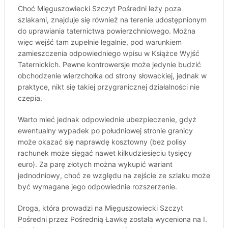
Choć Mięguszowiecki Szczyt Pośredni leży poza
szlakami, znajduje się również na terenie udostępnionym
do uprawiania taternictwa powierzchniowego. Można
więc wejść tam zupełnie legalnie, pod warunkiem
zamieszczenia odpowiedniego wpisu w Książce Wyjść
Taternickich. Pewne kontrowersje może jedynie budzić
obchodzenie wierzchołka od strony słowackiej, jednak w
praktyce, nikt się takiej przygranicznej działalności nie
czepia.
Warto mieć jednak odpowiednie ubezpieczenie, gdyż
ewentualny wypadek po południowej stronie granicy
może okazać się naprawdę kosztowny (bez polisy
rachunek może sięgać nawet kilkudziesięciu tysięcy
euro). Za parę złotych można wykupić wariant
jednodniowy, choć ze względu na zejście ze szlaku może
być wymagane jego odpowiednie rozszerzenie.
Droga, która prowadzi na Mięguszowiecki Szczyt
Pośredni przez Pośrednią Ławkę została wyceniona na I.