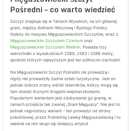
Pośredni – co warto wiedzieć
Szczyt znajduje się w Tatrach Wysokich, na ich głównej
grani, między dolinami Hińczową i Rybiego Potoku.
Należy do masywu Mięguszowieckich Szczytów, wraz z
Mięguszowieckim Szczytem Czarnym
oraz
Mięguszowieckim Szczytem Wielkim
. Posiada trzy
wierzchołki o wysokościach 2389, 2383 i 2388 metry,
spośród których najwyższym jest ten północno-zachodni.
Na Mięguszowiecki Szczyt Pośredni nie prowadzą i
nigdy nie prowadziły żadne szlaki turystyczne. Jest on
jednak dobrze znany wśród taterników, którzy mogą się
tam dostać licznymi drogami wspinaczkowymi.
Popularnym wariantem jest zdobywanie go granią, w
ramach przejścia tak zwanej „Grani Mięguszy”. Nie jest to
jednak najprostszy wariant – ten prowadzi od strony
południowej, przez Pośrednią Ławkę Mięguszowiecką i to
właśnie na nim skupi się niniejszy artykuł.