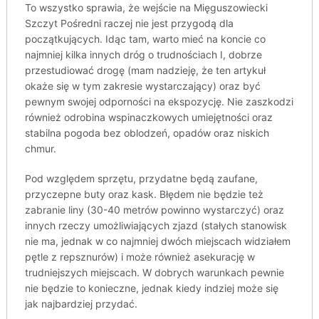
To wszystko sprawia, że wejście na Mięguszowiecki
Szczyt Pośredni raczej nie jest przygodą dla
początkujących. Idąc tam, warto mieć na koncie co
najmniej kilka innych dróg o trudnościach I, dobrze
przestudiować drogę (mam nadzieję, że ten artykuł
okaże się w tym zakresie wystarczający) oraz być
pewnym swojej odporności na ekspozycję. Nie zaszkodzi
również odrobina wspinaczkowych umiejętności oraz
stabilna pogoda bez oblodzeń, opadów oraz niskich
chmur.
Pod względem sprzętu, przydatne będą zaufane,
przyczepne buty oraz kask. Błędem nie będzie też
zabranie liny (30-40 metrów powinno wystarczyć) oraz
innych rzeczy umożliwiających zjazd (stałych stanowisk
nie ma, jednak w co najmniej dwóch miejscach widziałem
pętle z repsznurów) i może również asekurację w
trudniejszych miejscach. W dobrych warunkach pewnie
nie będzie to konieczne, jednak kiedy indziej może się
jak najbardziej przydać.