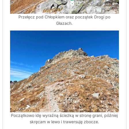
Przełęcz pod Chłopkiem oraz początek Drogi po
Głazach.
Początkowo idę wyraźną ścieżką w stronę grani, później
skręcam w lewo i trawersuję zbocze.