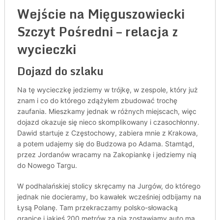
Wejście na Mięguszowiecki
Szczyt Pośredni – relacja z
wycieczki
Dojazd do szlaku
Na tę wycieczkę jedziemy w trójkę, w zespole, który już
znam i co do którego zdążyłem zbudować trochę
zaufania. Mieszkamy jednak w różnych miejscach, więc
dojazd okazuje się nieco skomplikowany i czasochłonny.
Dawid startuje z Częstochowy, zabiera mnie z Krakowa,
a potem udajemy się do Budzowa po Adama. Stamtąd,
przez Jordanów wracamy na Zakopiankę i jedziemy nią
do Nowego Targu.
W podhalańskiej stolicy skręcamy na Jurgów, do którego
jednak nie docieramy, bo kawałek wcześniej odbijamy na
Łysą Polanę. Tam przekraczamy polsko-słowacką
granicę i jakieś 200 metrów za nią zostawiamy auto ma