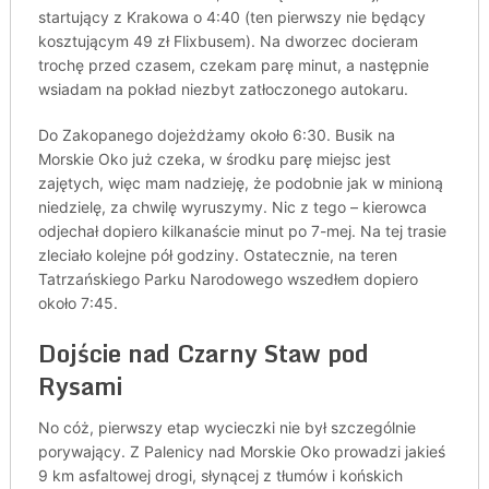
startujący z Krakowa o 4:40 (ten pierwszy nie będący
kosztującym 49 zł Flixbusem). Na dworzec docieram
trochę przed czasem, czekam parę minut, a następnie
wsiadam na pokład niezbyt zatłoczonego autokaru.
Do Zakopanego dojeżdżamy około 6:30. Busik na
Morskie Oko już czeka, w środku parę miejsc jest
zajętych, więc mam nadzieję, że podobnie jak w minioną
niedzielę, za chwilę wyruszymy. Nic z tego – kierowca
odjechał dopiero kilkanaście minut po 7-mej. Na tej trasie
zleciało kolejne pół godziny. Ostatecznie, na teren
Tatrzańskiego Parku Narodowego wszedłem dopiero
około 7:45.
Dojście nad Czarny Staw pod
Rysami
No cóż, pierwszy etap wycieczki nie był szczególnie
porywający. Z Palenicy nad Morskie Oko prowadzi jakieś
9 km asfaltowej drogi, słynącej z tłumów i końskich