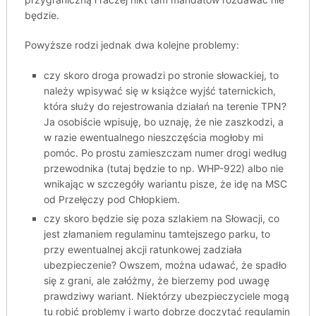
będzie.
Powyższe rodzi jednak dwa kolejne problemy:
czy skoro droga prowadzi po stronie słowackiej, to
należy wpisywać się w książce wyjść taternickich,
która służy do rejestrowania działań na terenie TPN?
Ja osobiście wpisuję, bo uznaję, że nie zaszkodzi, a
w razie ewentualnego nieszczęścia mogłoby mi
pomóc. Po prostu zamieszczam numer drogi według
przewodnika (tutaj będzie to np. WHP-922) albo nie
wnikając w szczegóły wariantu pisze, że idę na MSC
od Przełęczy pod Chłopkiem.
czy skoro będzie się poza szlakiem na Słowacji, co
jest złamaniem regulaminu tamtejszego parku, to
przy ewentualnej akcji ratunkowej zadziała
ubezpieczenie? Owszem, można udawać, że spadło
się z grani, ale załóżmy, że bierzemy pod uwagę
prawdziwy wariant. Niektórzy ubezpieczyciele mogą
tu robić problemy i warto dobrze doczytać regulamin