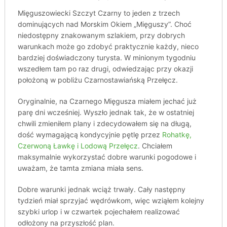
Mięguszowiecki Szczyt Czarny to jeden z trzech
dominujących nad Morskim Okiem „Mięguszy”. Choć
niedostępny znakowanym szlakiem, przy dobrych
warunkach może go zdobyć praktycznie każdy, nieco
bardziej doświadczony turysta. W minionym tygodniu
wszedłem tam po raz drugi, odwiedzając przy okazji
położoną w pobliżu Czarnostawiańską Przełęcz.
Oryginalnie, na Czarnego Mięgusza miałem jechać już
parę dni wcześniej. Wyszło jednak tak, że w ostatniej
chwili zmieniłem plany i zdecydowałem się na długą,
dość wymagającą kondycyjnie pętlę przez
Rohatkę,
Czerwoną Ławkę i Lodową Przełęcz
. Chciałem
maksymalnie wykorzystać dobre warunki pogodowe i
uważam, że tamta zmiana miała sens.
Dobre warunki jednak wciąż trwały. Cały następny
tydzień miał sprzyjać wędrówkom, więc wziąłem kolejny
szybki urlop i w czwartek pojechałem realizować
odłożony na przyszłość plan.