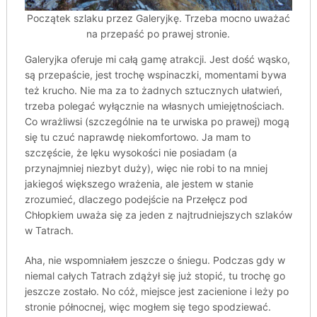
Początek szlaku przez Galeryjkę. Trzeba mocno uważać
na przepaść po prawej stronie.
Galeryjka oferuje mi całą gamę atrakcji. Jest dość wąsko,
są przepaście, jest trochę wspinaczki, momentami bywa
też krucho. Nie ma za to żadnych sztucznych ułatwień,
trzeba polegać wyłącznie na własnych umiejętnościach.
Co wrażliwsi (szczególnie na te urwiska po prawej) mogą
się tu czuć naprawdę niekomfortowo. Ja mam to
szczęście, że lęku wysokości nie posiadam (a
przynajmniej niezbyt duży), więc nie robi to na mniej
jakiegoś większego wrażenia, ale jestem w stanie
zrozumieć, dlaczego podejście na Przełęcz pod
Chłopkiem uważa się za jeden z najtrudniejszych szlaków
w Tatrach.
Aha, nie wspomniałem jeszcze o śniegu. Podczas gdy w
niemal całych Tatrach zdążył się już stopić, tu trochę go
jeszcze zostało. No cóż, miejsce jest zacienione i leży po
stronie północnej, więc mogłem się tego spodziewać.