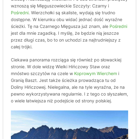
wznoszą się Mięguszowieckie Szczyty: Czarny i
Pośredni
. Wierzchołki są skaliste, wydają się trudno
dostępne. W kierunku obu widać jednać dość wyraźne
ścieżki. Tę na Czarnego Mięgusza już znam, ale
Pośredni
jest dla mnie zagadką. I myślę, że będzie nią jeszcze
przez długi czas, bo to on uchodzi za najtrudniejszy z
całej trójki.
Ciekawa panorama rozciąga się również po słowackiej
stronie. W dole widzę Wielki Hińczowy Staw oraz
mnóstwo szczytów na czele w
Koprowym Wierchem
i
Granią Baszt. Jest także ścieżka prowadząca tu od
Doliny Hińczowej. Nielegalna, ale na tyle wyraźna, że na
pewno wykorzystywana regularnie. I z tego co słyszałem,
o wiele łatwiejsza niż podejście od strony polskiej.