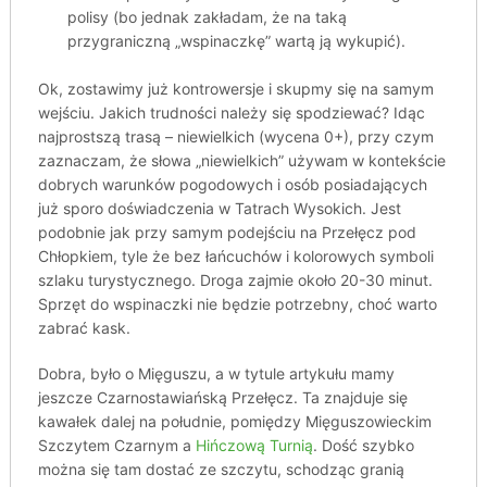
polisy (bo jednak zakładam, że na taką
przygraniczną „wspinaczkę” wartą ją wykupić).
Ok, zostawimy już kontrowersje i skupmy się na samym
wejściu. Jakich trudności należy się spodziewać? Idąc
najprostszą trasą – niewielkich (wycena 0+), przy czym
zaznaczam, że słowa „niewielkich” używam w kontekście
dobrych warunków pogodowych i osób posiadających
już sporo doświadczenia w Tatrach Wysokich. Jest
podobnie jak przy samym podejściu na Przełęcz pod
Chłopkiem, tyle że bez łańcuchów i kolorowych symboli
szlaku turystycznego. Droga zajmie około 20-30 minut.
Sprzęt do wspinaczki nie będzie potrzebny, choć warto
zabrać kask.
Dobra, było o Mięguszu, a w tytule artykułu mamy
jeszcze Czarnostawiańską Przełęcz. Ta znajduje się
kawałek dalej na południe, pomiędzy Mięguszowieckim
Szczytem Czarnym a
Hińczową Turnią
. Dość szybko
można się tam dostać ze szczytu, schodząc granią