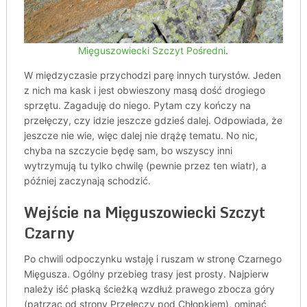
Mięguszowiecki Szczyt Pośredni
.
W międzyczasie przychodzi parę innych turystów. Jeden
z nich ma kask i jest obwieszony masą dość drogiego
sprzętu. Zagaduję do niego. Pytam czy kończy na
przełęczy, czy idzie jeszcze gdzieś dalej. Odpowiada, że
jeszcze nie wie, więc dalej nie drążę tematu. No nic,
chyba na szczycie będę sam, bo wszyscy inni
wytrzymują tu tylko chwilę (pewnie przez ten wiatr), a
później zaczynają schodzić.
Wejście na Mięguszowiecki Szczyt
Czarny
Po chwili odpoczynku wstaję i ruszam w stronę Czarnego
Mięgusza. Ogólny przebieg trasy jest prosty. Najpierw
należy iść płaską ścieżką wzdłuż prawego zbocza góry
(patrząc od strony Przełęczy pod Chłopkiem), ominąć