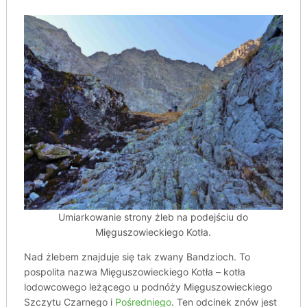
Umiarkowanie strony żleb na podejściu do
Mięguszowieckiego Kotła.
Nad żlebem znajduje się tak zwany Bandzioch. To
pospolita nazwa Mięguszowieckiego Kotła – kotła
lodowcowego leżącego u podnóży Mięguszowieckiego
Szczytu Czarnego i
Pośredniego
. Ten odcinek znów jest