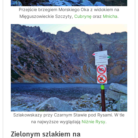
Przejście brzegiem Morskiego Oka z widokiem na
Mięguszowieckie Szczyty,
Cubrynę
oraz
Mnicha
.
Szlakowskazy przy Czarnym Stawie pod Rysami. W tle
na najwyższe wyglądają
Niżnie Rysy
.
Zielonym szlakiem na