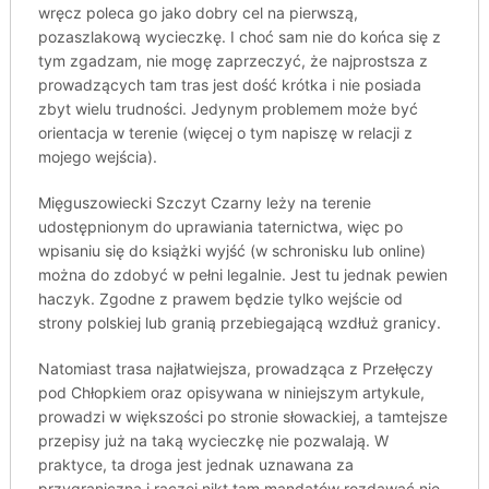
wręcz poleca go jako dobry cel na pierwszą,
pozaszlakową wycieczkę. I choć sam nie do końca się z
tym zgadzam, nie mogę zaprzeczyć, że najprostsza z
prowadzących tam tras jest dość krótka i nie posiada
zbyt wielu trudności. Jedynym problemem może być
orientacja w terenie (więcej o tym napiszę w relacji z
mojego wejścia).
Mięguszowiecki Szczyt Czarny leży na terenie
udostępnionym do uprawiania taternictwa, więc po
wpisaniu się do książki wyjść (w schronisku lub online)
można do zdobyć w pełni legalnie. Jest tu jednak pewien
haczyk. Zgodne z prawem będzie tylko wejście od
strony polskiej lub granią przebiegającą wzdłuż granicy.
Natomiast trasa najłatwiejsza, prowadząca z Przełęczy
pod Chłopkiem oraz opisywana w niniejszym artykule,
prowadzi w większości po stronie słowackiej, a tamtejsze
przepisy już na taką wycieczkę nie pozwalają. W
praktyce, ta droga jest jednak uznawana za
przygraniczną i raczej nikt tam mandatów rozdawać nie