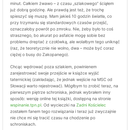
minut. Całkiem żwawo – z czasu „szlakowego” ściąłem
już dobrą godzinę. Ale prawdą jest też, że trochę
spieszyć się muszę. Mam jakieś 10 godzin światła, co
przy trzymaniu się standardowych czasów przejść,
oznaczałoby powrót po zmroku. Nie, żeby było to coś
strasznego, bo akurat po asfalcie mogę sobie bez
problemu dreptać z czołówką, ale wolałbym tego uniknąć
(raz, że teoretycznie nie wolno, dwa – może być coraz
ciężej o busy do Zakopanego).
Chcąc wędrować poza szlakiem, powinienem
zarejestrować swoje przejście w książce wyjść
taternickiej (zakładając, że jednak wejście na MSC od
Słowacji warto rejestrować). Mógłbym to zrobić teraz, na
pierwszym piętrze schroniska, jednak wybrałem inny
sposób: wersję online tej książki, dostępną na stronie
wspinanie.tpn.pl
. Od wycieczki na
Zadni Kościelec
zostałem fanem tego rozwiązania i teraz już zwyczajnie
nie chce mi się tracić czasu na chodzenie po
schroniskach.