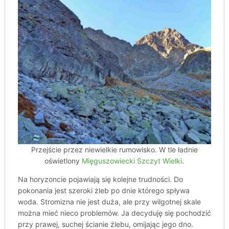
Przejście przez niewielkie rumowisko. W tle ładnie
oświetlony
Mięguszowiecki Szczyt Wielki
.
Na horyzoncie pojawiają się kolejne trudności. Do
pokonania jest szeroki żleb po dnie którego spływa
woda. Stromizna nie jest duża, ale przy wilgotnej skale
można mieć nieco problemów. Ja decyduję się pochodzić
przy prawej, suchej ścianie żlebu, omijając jego dno.