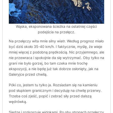
Wąska, eksponowana ścieżka na ostatniej części
podejścia na przełęcz.
Na przełęczy wita mnie silny wiatr. Według prognoz miało
być dziś około 35-40 km/h. I faktycznie, myślę, że wieje
mniej więcej z podobną prędkością. Nic przyjemnego, ale
nie przewraca i spokojnie da się wytrzymać. Oby tylko na
grani nie było gorzej, bo tam czeka mnie trochę
ekspozycji, a nie będę już tak dobrze osłonięty, jak na
Galeryjce przed chwilą.
Póki co, jestem tu tylko ja. Rozsiadam się na kamieniu
pod słupkiem granicznym i decyduję na chwilę przerwy.
Trzeba coś zjeść, popić i zebrać siły przed dalszą
wędrówką.
Siedzę i rozkoszuję widokami. Po obu stronach przełęczy