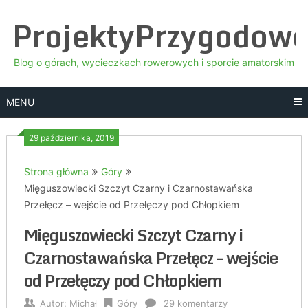
Skip
ProjektyPrzygodow
to
content
Blog o górach, wycieczkach rowerowych i sporcie amatorskim
MENU
29 października, 2019
Strona główna
Góry
Mięguszowiecki Szczyt Czarny i Czarnostawańska
Przełęcz – wejście od Przełęczy pod Chłopkiem
Mięguszowiecki Szczyt Czarny i
Czarnostawańska Przełęcz – wejście
od Przełęczy pod Chłopkiem
Autor:
Michał
Góry
29 komentarzy