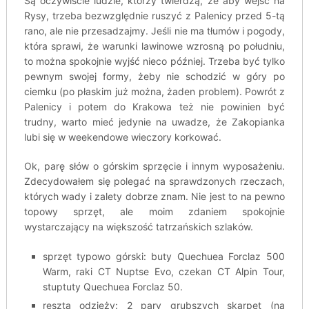
Są oczywiście ludzie, którzy twierdzą, że aby wejść na
Rysy, trzeba bezwzględnie ruszyć z Palenicy przed 5-tą
rano, ale nie przesadzajmy. Jeśli nie ma tłumów i pogody,
która sprawi, że warunki lawinowe wzrosną po południu,
to można spokojnie wyjść nieco później. Trzeba być tylko
pewnym swojej formy, żeby nie schodzić w góry po
ciemku (po płaskim już można, żaden problem). Powrót z
Palenicy i potem do Krakowa też nie powinien być
trudny, warto mieć jedynie na uwadze, że Zakopianka
lubi się w weekendowe wieczory korkować.
Ok, parę słów o górskim sprzęcie i innym wyposażeniu.
Zdecydowałem się polegać na sprawdzonych rzeczach,
których wady i zalety dobrze znam. Nie jest to na pewno
topowy sprzęt, ale moim zdaniem spokojnie
wystarczający na większość tatrzańskich szlaków.
sprzęt typowo górski: buty Quechuea Forclaz 500
Warm, raki CT Nuptse Evo, czekan CT Alpin Tour,
stuptuty Quechuea Forclaz 50.
reszta odzieży: 2 pary grubszych skarpet (na