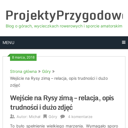
Skip
ProjektyPrzygodow
to
content
Blog o górach, wycieczkach rowerowych i sporcie amatorskim
MENU
8 marca, 2018
Strona główna
Góry
Wejście na Rysy zimą – relacja, opis trudności i dużo
zdjęć
Wejście na Rysy zimą – relacja, opis
trudności i dużo zdjęć
Autor:
Michał
Góry
4 komentarze
To było spełnienie wielkiego marzenia. Wymagało sporo