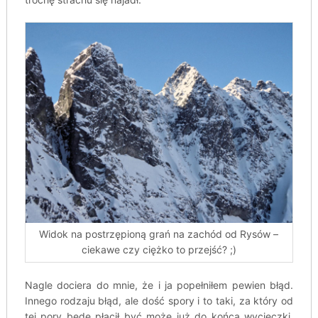
Widok na postrzępioną grań na zachód od Rysów –
ciekawe czy ciężko to przejść? ;)
Nagle dociera do mnie, że i ja popełniłem pewien błąd.
Innego rodzaju błąd, ale dość spory i to taki, za który od
tej pory będę płacił być może już do końca wycieczki.