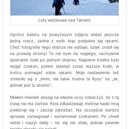
Loty widokowe nad Tatrami
Oprócz balonu na powyższym zdjęciu widać jeszcze
jedną rzecz. Jedna z osób idąc podpiera się rękami.
Choć fotografia tego dobrze nie oddaje, szlak zrobił się
na prawdę stromy! To nie było nic nagłego, nachylenie
spokojnie rosło po jednym stopniu. Najpierw trzeba było
wyjąć czekan, potem stawiać coraz wyższe kroki, w
końcu pomagać sobie rękami. Moje nastawienie też
zmieniło się z „hmm, nie takie trudne te Rysy” na „ok,
jednak jest tu stromo”.
Miałem również okazję na własne oczy zobaczyć, że z tą
trasą nie ma żartów. Ktoś kilkadziesiąt metrów nade mną
pośliznął się i zaczął zjeżdżać. Na szczęście bardzo
sprawie zareagował i wyhamował czekanem. Po chwili
wstał i ruszył dalej – nic się nie stało, jednak pewnie
trochę strachu się najadł.