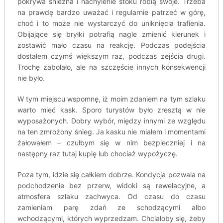
pokrywa śnieżna i nachylenie stoku robią swoje. Trzeba
na prawdę bardzo uważać i regularnie patrzeć w górę,
choć i to może nie wystarczyć do uniknięcia trafienia.
Obijające się bryłki potrafią nagle zmienić kierunek i
zostawić mało czasu na reakcję. Podczas podejścia
dostałem czymś większym raz, podczas zejścia drugi.
Trochę zabolało, ale na szczęście innych konsekwencji
nie było.
W tym miejscu wspomnę, iż moim zdaniem na tym szlaku
warto mieć kask. Sporo turystów było zresztą w nie
wyposażonych. Dobry wybór, między innymi ze względu
na ten zmrożony śnieg. Ja kasku nie miałem i momentami
żałowałem – czułbym się w nim bezpieczniej i na
następny raz tutaj kupię lub chociaż wypożyczę.
Poza tym, idzie się całkiem dobrze. Kondycja pozwala na
podchodzenie bez przerw, widoki są rewelacyjne, a
atmosfera szlaku zachwyca. Od czasu do czasu
zamieniam parę zdań ze schodzącymi albo
wchodzącymi, których wyprzedzam. Chciałoby się, żeby