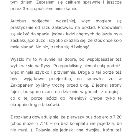
tym dniem. Zebrałem się całkiem sprawnie i jeszcze
przez 3-cią opuściłem mieszkanie.
Autobus podjechał wcześniej, więc mogłem się
praktycznie od razu załadować na pokład. Próbowałem
się ułożyć do spania, jednak ludzi chętnych do jazdy było
zaskakująco dużo i szybko okazało się, że ktoś chce koło
mnie siadać. No nic, trzeba się dźwignąć.
Wyszło mi to w sumie na dobre, bo współpasażer też
wybierał się na Rysy. Przegadaliśmy niemal całą podróż,
więc minęła szybko i przyjemnie. Droga o tej porze też
była wyjątkowo przejezdna, co sprawiło, że w
Zakopanem byliśmy trochę przed 6-tą. Z jednej strony
fajnie, bo sporo czasu na działanie w górach, z drugiej –
co o tej porze jeździ do Palenicy? Chyba tylko te
okropnie drogie taksówki.
Z rozkładu dowiaduję się, że pierwszy bus dopiero o 7:20
(choć może o 7:40 – on bez kompletu nie pojedzie, bo
nie musi…). Pojawia się jednak inna dwójka, która też