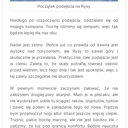
Początek podejścia na Rysy
Niedługo po rozpoczęciu podejścia, oddzielam się od
mojego kompana. Trochę różnimy się tempem, więc tak
będzie lepiej dla nas obu.
Nadal jest zimno. Słońce już co prawda od dawna jest
wysoko nad horyzontem, ale Rysy to kawał góry i
skutecznie je przesłania. Praktycznie całe podejście jest
w cieniu. Zaletą to, że skały potrafią również osłonić
przed wiatrem, lecz tego dnia i tak jest spokojnie, więc z
tej zalety szczególnie nie skorzystałem.
W pewnym momencie zaczynam żałować, że nie
założyłem drugiej pary skarpet. Mam je w plecaku, ale
nie wyobrażam sobie tu ściągać raków, stuptutów, butów
i bawić się potem w zakładanie tego od nowa. Prędzej
bym przemoczył nogi albo stracił jeszcze więcej ciepła.
Trudno, palce trochę marzną, ale nie jest bardzo źle –
załóżmy, że tuż pod granicą komfortu. Będzie nauczka