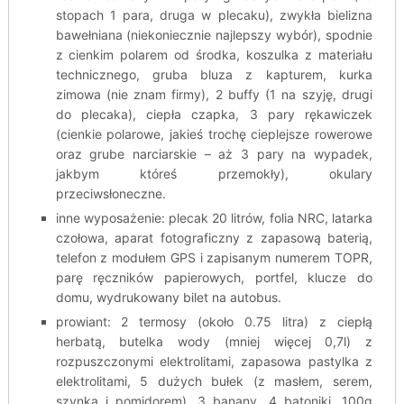
stopach 1 para, druga w plecaku), zwykła bielizna
bawełniana (niekoniecznie najlepszy wybór), spodnie
z cienkim polarem od środka, koszulka z materiału
technicznego, gruba bluza z kapturem, kurka
zimowa (nie znam firmy), 2 buffy (1 na szyję, drugi
do plecaka), ciepła czapka, 3 pary rękawiczek
(cienkie polarowe, jakieś trochę cieplejsze rowerowe
oraz grube narciarskie – aż 3 pary na wypadek,
jakbym któreś przemokły), okulary
przeciwsłoneczne.
inne wyposażenie: plecak 20 litrów, folia NRC, latarka
czołowa, aparat fotograficzny z zapasową baterią,
telefon z modułem GPS i zapisanym numerem TOPR,
parę ręczników papierowych, portfel, klucze do
domu, wydrukowany bilet na autobus.
prowiant: 2 termosy (około 0.75 litra) z ciepłą
herbatą, butelka wody (mniej więcej 0,7l) z
rozpuszczonymi elektrolitami, zapasowa pastylka z
elektrolitami, 5 dużych bułek (z masłem, serem,
szynką i pomidorem), 3 banany, 4 batoniki, 100g