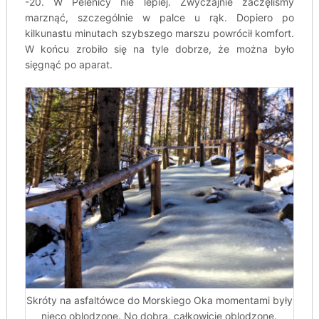
-20. W Pelenicy nie lepiej. Zwyczajnie zaczęliśmy
marznąć, szczególnie w palce u rąk. Dopiero po
kilkunastu minutach szybszego marszu powrócił komfort.
W końcu zrobiło się na tyle dobrze, że można było
sięgnąć po aparat.
Skróty na asfaltówce do Morskiego Oka momentami były
nieco oblodzone. No dobra, całkowicie oblodzone.