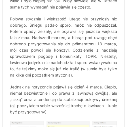
wiało i było cieplej niż -30. Niby niewiele, ale w Tatrach
suma tych wymagań nie pojawia się często.
Połowa stycznia i większość lutego nie przyniosły nic
dobrego. Śniegu padało sporo, mróz nie odpuszczał.
Potem opady zelżały, ale pojawiła się jeszcze większa
fala zimna. Nadszedł marzec, a biorąc pod uwagę chęć
dobrego przygotowania się do półmaratonu 18 marca,
mój czas powoli się kończył. Codziennie z nadzieją
sprawdzałem pogodę i komunikaty TOPR. Niestety,
lawinowa jedynka nie nadchodziła i sporo wskazywało na
to, że tej zimy może się już nie trafić (w sumie była tylko
na kilka dni początkiem stycznia).
Jednak na horyzoncie pojawił się dzień 4 marca. Ciepło,
niemal bezwietrznie i co prawa z lawinową dwójką, ale
„niską” oraz z tendencją do stabilizacji pokrywy śnieżnej
(oj, poczytałem sobie wcześniej trochę o lawinach – lubię
być przygotowany).