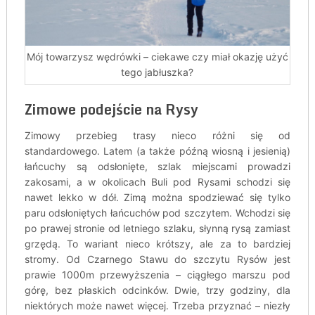
Mój towarzysz wędrówki – ciekawe czy miał okazję użyć
tego jabłuszka?
Zimowe podejście na Rysy
Zimowy przebieg trasy nieco różni się od
standardowego. Latem (a także późną wiosną i jesienią)
łańcuchy są odsłonięte, szlak miejscami prowadzi
zakosami, a w okolicach Buli pod Rysami schodzi się
nawet lekko w dół. Zimą można spodziewać się tylko
paru odsłoniętych łańcuchów pod szczytem. Wchodzi się
po prawej stronie od letniego szlaku, słynną rysą zamiast
grzędą. To wariant nieco krótszy, ale za to bardziej
stromy. Od Czarnego Stawu do szczytu Rysów jest
prawie 1000m przewyższenia – ciągłego marszu pod
górę, bez płaskich odcinków. Dwie, trzy godziny, dla
niektórych może nawet więcej. Trzeba przyznać – niezły