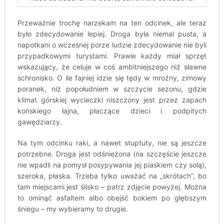
Przeważnie trochę narzekam na ten odcinek, ale teraz
było zdecydowanie lepiej. Droga była niemal pusta, a
napotkani o wczesnej porze ludzie zdecydowanie nie byli
przypadkowymi turystami. Prawie każdy miał sprzęt
wskazujący, że celuje w coś ambitniejszego niż sławne
schronisko. O ile fajniej idzie się tędy w mroźny, zimowy
poranek, niż popołudniem w szczycie sezonu, gdzie
klimat górskiej wycieczki niszczony jest przez zapach
końskiego łajna, płaczące dzieci i podpitych
gawędziarzy.
Na tym odcinku raki, a nawet stuptuty, nie są jeszcze
potrzebne. Droga jest odśnieżona (na szczęście jeszcze
nie wpadli na pomysł posypywania jej piaskiem czy solą),
szeroka, płaska. Trzeba tylko uważać na „skrótach”, bo
tam miejscami jest ślisko – patrz zdjęcie powyżej. Można
to ominąć asfaltem albo obejść bokiem po głębszym
śniegu – my wybieramy to drugie.