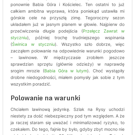
ponownie Babia Góra i Kościelec. Ten ostatni to już
całkiem ambitna wyprawa, która poniekąd ustawiła mi
górskie cele na przyszłą zimę. Tegoroczny sezon
układałem już w jasnym planem w głowie. Najpierw do
przećwiczenia długie podejścia (
Przełęcz Zawrat w
styczniu
), później trochę trudniejszego wspinania
(
Świnica w styczniu
). Wszystko szło dobrze, więc
zacząłem polowanie na odpowiednie warunki pogodowo
– lawinowe. W międzyczasie zrobiłem jeszcze
sprawdzian sprzętu (głównie odzieży) w naprawdę
srogim mrozie (
Babia Góra w lutym
). Choć wystąpiły
drobne niedogodności, miałem pomysły jak sobie z tym
wszystkim poradzić.
Polowanie na warunki
Chciałem lawinową jedynkę. Szlak na Rysy uchodzi
niestety za dość niebezpieczny pod tym względem. A że
ja raczej staram się uważać i minimalizować ryzyko, to
czekałem. Do tego, fajnie by było, gdyby zbyt mocno nie