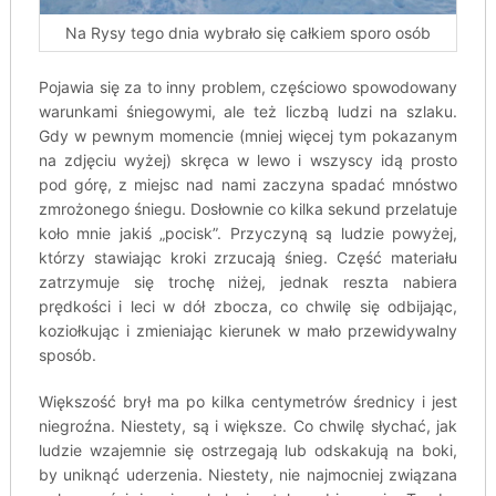
Na Rysy tego dnia wybrało się całkiem sporo osób
Pojawia się za to inny problem, częściowo spowodowany
warunkami śniegowymi, ale też liczbą ludzi na szlaku.
Gdy w pewnym momencie (mniej więcej tym pokazanym
na zdjęciu wyżej) skręca w lewo i wszyscy idą prosto
pod górę, z miejsc nad nami zaczyna spadać mnóstwo
zmrożonego śniegu. Dosłownie co kilka sekund przelatuje
koło mnie jakiś „pocisk”. Przyczyną są ludzie powyżej,
którzy stawiając kroki zrzucają śnieg. Część materiału
zatrzymuje się trochę niżej, jednak reszta nabiera
prędkości i leci w dół zbocza, co chwilę się odbijając,
koziołkując i zmieniając kierunek w mało przewidywalny
sposób.
Większość brył ma po kilka centymetrów średnicy i jest
niegroźna. Niestety, są i większe. Co chwilę słychać, jak
ludzie wzajemnie się ostrzegają lub odskakują na boki,
by uniknąć uderzenia. Niestety, nie najmocniej związana