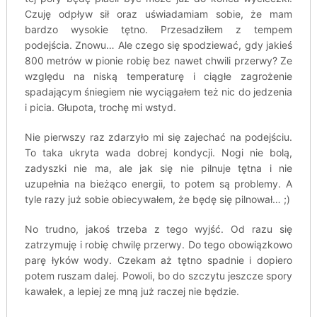
Czuję odpływ sił oraz uświadamiam sobie, że mam
bardzo wysokie tętno. Przesadziłem z tempem
podejścia. Znowu… Ale czego się spodziewać, gdy jakieś
800 metrów w pionie robię bez nawet chwili przerwy? Ze
względu na niską temperaturę i ciągłe zagrożenie
spadającym śniegiem nie wyciągałem też nic do jedzenia
i picia. Głupota, trochę mi wstyd.
Nie pierwszy raz zdarzyło mi się zajechać na podejściu.
To taka ukryta wada dobrej kondycji. Nogi nie bolą,
zadyszki nie ma, ale jak się nie pilnuje tętna i nie
uzupełnia na bieżąco energii, to potem są problemy. A
tyle razy już sobie obiecywałem, że będę się pilnował… ;)
No trudno, jakoś trzeba z tego wyjść. Od razu się
zatrzymuję i robię chwilę przerwy. Do tego obowiązkowo
parę łyków wody. Czekam aż tętno spadnie i dopiero
potem ruszam dalej. Powoli, bo do szczytu jeszcze spory
kawałek, a lepiej ze mną już raczej nie będzie.