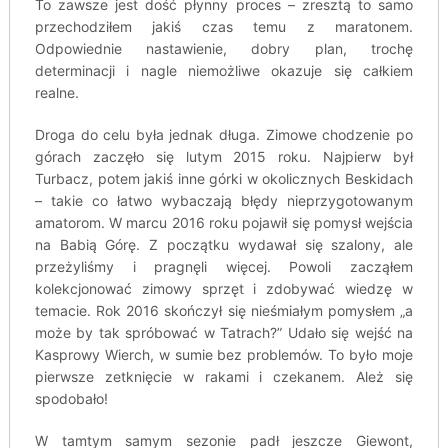
To zawsze jest dość płynny proces – zresztą to samo
przechodziłem jakiś czas temu z maratonem.
Odpowiednie nastawienie, dobry plan, trochę
determinacji i nagle niemożliwe okazuje się całkiem
realne.
Droga do celu była jednak długa. Zimowe chodzenie po
górach zaczęło się lutym 2015 roku. Najpierw był
Turbacz, potem jakiś inne górki w okolicznych Beskidach
– takie co łatwo wybaczają błędy nieprzygotowanym
amatorom. W marcu 2016 roku pojawił się pomysł wejścia
na Babią Górę. Z początku wydawał się szalony, ale
przeżyliśmy i pragnęli więcej. Powoli zacząłem
kolekcjonować zimowy sprzęt i zdobywać wiedzę w
temacie. Rok 2016 skończył się nieśmiałym pomysłem „a
może by tak spróbować w Tatrach?” Udało się wejść na
Kasprowy Wierch, w sumie bez problemów. To było moje
pierwsze zetknięcie w rakami i czekanem. Ależ się
spodobało!
W tamtym samym sezonie padł jeszcze Giewont,