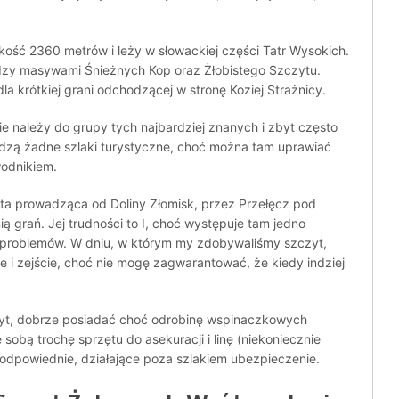
kość 2360 metrów i leży w słowackiej części Tatr Wysokich.
iędzy masywami Śnieżnych Kop oraz Żłobistego Szczytu.
la krótkiej grani odchodzącej w stronę Koziej Strażnicy.
e należy do grupy tych najbardziej znanych i zbyt często
dzą żadne szlaki turystyczne, choć można tam uprawiać
odnikiem.
 ta prowadząca od Doliny Złomisk, przez Przełęcz pod
ą grań. Jej trudności to I, choć występuje tam jedno
j problemów. W dniu, w którym my zdobywaliśmy szczyt,
cie i zejście, choć nie mogę zagwarantować, że kiedy indziej
zyt, dobrze posiadać choć odrobinę wspinaczkowych
sobą trochę sprzętu do asekuracji i linę (niekoniecznie
 odpowiednie, działające poza szlakiem ubezpieczenie.