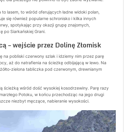
 to lasem, to wśród oferujących ładne widoki polan,
je się również popularne schronisko i kilka innych
rwy, spotykając przy okazji grupę znajomych,
ę po Siarkańskiej Grani.
cą – wejście przez Dolinę Złomisk
 na pobliski czerwony szlak i idziemy nim przez parę
y, aż do natrafienia na ścieżkę odbijającą w lewo. Na
, żółto-zielona tabliczka pod czerwonym, drewnianym
ą ścieżką wśród dość wysokiej kosodrzewiny. Parę razy
Zmarzłego Potoku, w końcu przechodząc na jego drugi
szcze niezbyt męczące, nabieranie wysokości.