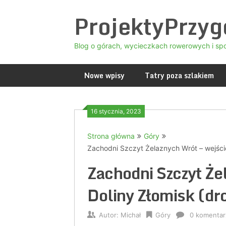
Skip
ProjektyPrzy
to
content
Blog o górach, wycieczkach rowerowych i sp
Nowe wpisy
Tatry poza szlakiem
16 stycznia, 2023
Strona główna
Góry
Zachodni Szczyt Żelaznych Wrót – wejście
Zachodni Szczyt Że
Doliny Złomisk (dro
Autor:
Michał
Góry
0 komentar