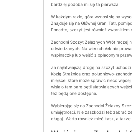
bardziej podoba mi się ta pierwsza.
W każdym razie, góra wznosi się na wyso
Znajduje się na Głównej Grani Tatr, pom
Ponadto, szczyt jest również zwornikiem d
Zachodni Szczyt Żelaznych Wrót raczej ni
odwiedzanych. Na wierzchołek nie prowa
wspinaczkę lub wejść z opłaconym przew
Za najłatwiejszą drogę na szczyt uchodzi
Kozią Strażnicą oraz południowo-zachodni
miejsce, które może sprawić nieco więce
wisiało tam parę pętli ułatwiających wejś
też będą one dostępne.
Wybierając się na Zachodni Żelazny Szc
umiejętności. Nie zaszkodzi też zabrać ze 
długą). Warto również mieć kask, a także