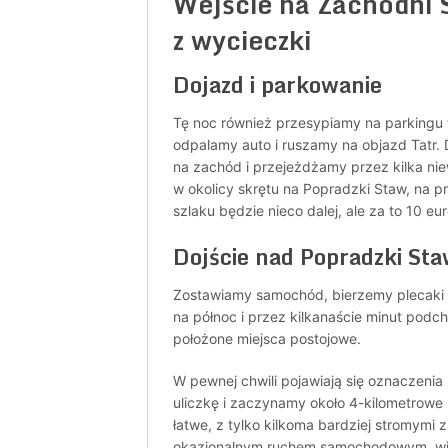
Wejście na Zachodni S
z wycieczki
Dojazd i parkowanie
Tę noc również przesypiamy na parkingu 
odpalamy auto i ruszamy na objazd Tatr.
na zachód i przejeżdżamy przez kilka nie
w okolicy skrętu na Popradzki Staw, na
szlaku będzie nieco dalej, ale za to 10 eu
Dojście nad Popradzki St
Zostawiamy samochód, bierzemy plecaki i
na północ i przez kilkanaście minut podch
położone miejsca postojowe.
W pewnej chwili pojawiają się oznaczenia
uliczkę i zaczynamy około 4-kilometrowe
łatwe, z tylko kilkoma bardziej stromymi 
okazjonalnym ruchem samochodowym, wię