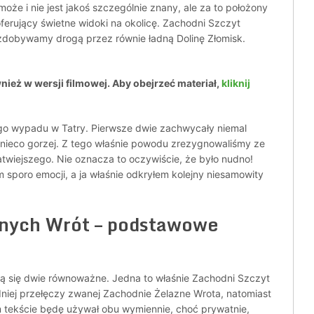
oże i nie jest jakoś szczególnie znany, ale za to położony
oferujący świetne widoki na okolicę. Zachodni Szczyt
zdobywamy drogą przez równie ładną Dolinę Złomisk.
wnież w wersji filmowej. Aby obejrzeć materiał,
kliknij
go wypadu w Tatry. Pierwsze dwie zachwycały niemal
ż nieco gorzej. Z tego właśnie powodu zrezygnowaliśmy ze
atwiejszego. Nie oznacza to oczywiście, że było nudno!
 sporo emocji, a ja właśnie odkryłem kolejny niesamowity
znych Wrót – podstawowe
ą się dwie równoważne. Jedna to właśnie Zachodni Szczyt
dniej przełęczy zwanej Zachodnie Żelazne Wrota, natomiast
 tekście będę używał obu wymiennie, choć prywatnie,