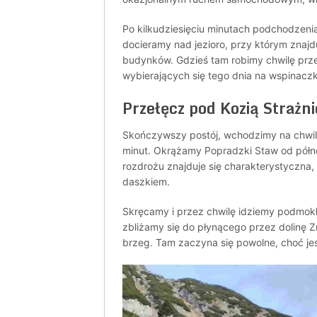
Po kilkudziesięciu minutach podchodzenia
docieramy nad jezioro, przy którym znajdu
budynków. Gdzieś tam robimy chwilę prze
wybierających się tego dnia na wspinaczk
Przełęcz pod Kozią Strażni
Skończywszy postój, wchodzimy na chwilę
minut. Okrążamy Popradzki Staw od północ
rozdrożu znajduje się charakterystyczna
daszkiem.
Skręcamy i przez chwilę idziemy podmokł
zbliżamy się do płynącego przez dolinę 
brzeg. Tam zaczyna się powolne, choć je