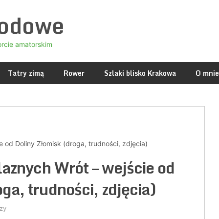
godowe
orcie amatorskim
Tatry zimą
Rower
Szlaki blisko Krakowa
O mnie
 od Doliny Złomisk (droga, trudności, zdjęcia)
laznych Wrót – wejście od
ga, trudności, zdjęcia)
zy