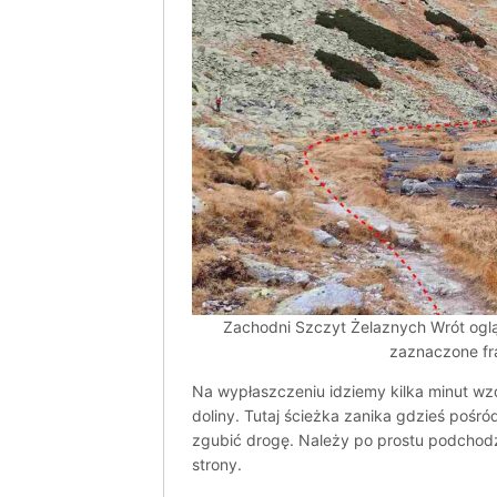
Zachodni Szczyt Żelaznych Wrót ogl
zaznaczone fr
Na wypłaszczeniu idziemy kilka minut wz
doliny. Tutaj ścieżka zanika gdzieś pośr
zgubić drogę. Należy po prostu podchodz
strony.