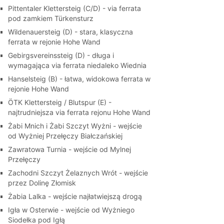
Pittentaler Klettersteig (C/D) - via ferrata
pod zamkiem Türkensturz
Wildenauersteig (D) - stara, klasyczna
ferrata w rejonie Hohe Wand
Gebirgsvereinssteig (D) - długa i
wymagająca via ferrata niedaleko Wiednia
Hanselsteig (B) - łatwa, widokowa ferrata w
rejonie Hohe Wand
ÖTK Klettersteig / Blutspur (E) -
najtrudniejsza via ferrata rejonu Hohe Wand
Żabi Mnich i Żabi Szczyt Wyżni - wejście
od Wyżniej Przełęczy Białczańskiej
Zawratowa Turnia - wejście od Mylnej
Przełęczy
Zachodni Szczyt Żelaznych Wrót - wejście
przez Dolinę Złomisk
Żabia Lalka - wejście najłatwiejszą drogą
Igła w Osterwie - wejście od Wyżniego
Siodełka pod Igłą