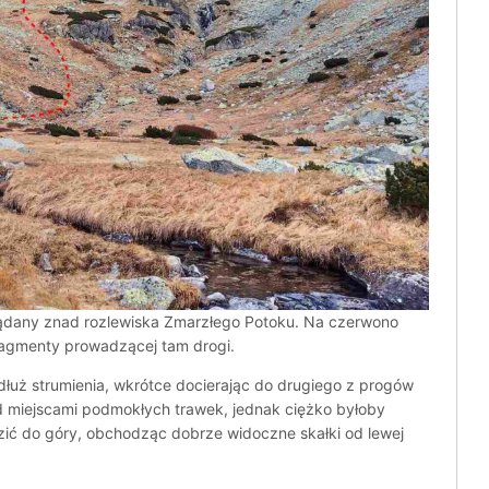
ądany znad rozlewiska Zmarzłego Potoku. Na czerwono
agmenty prowadzącej tam drogi.
dłuż strumienia, wkrótce docierając do drugiego z progów
ód miejscami podmokłych trawek, jednak ciężko byłoby
ić do góry, obchodząc dobrze widoczne skałki od lewej