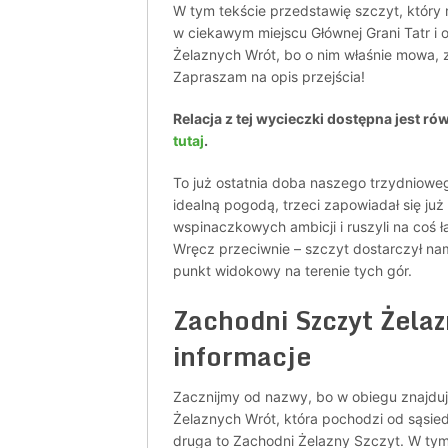
W tym tekście przedstawię szczyt, który m
w ciekawym miejscu Głównej Grani Tatr i 
Żelaznych Wrót, bo o nim właśnie mowa, 
Zapraszam na opis przejścia!
Relacja z tej wycieczki dostępna jest ró
tutaj
.
To już ostatnia doba naszego trzydniowe
idealną pogodą, trzeci zapowiadał się ju
wspinaczkowych ambicji i ruszyli na coś ł
Wręcz przeciwnie – szczyt dostarczył nam
punkt widokowy na terenie tych gór.
Zachodni Szczyt Żela
informacje
Zacznijmy od nazwy, bo w obiegu znajduj
Żelaznych Wrót, która pochodzi od sąsie
druga to Zachodni Żelazny Szczyt. W tym