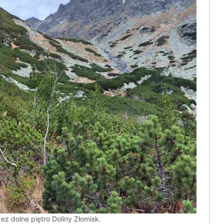
zez dolne piętro Doliny Złomisk.