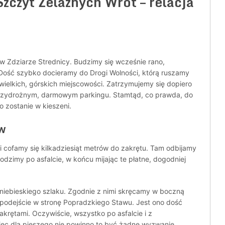
zczyt Żelaznych Wrót – relacja
w Zdziarze Strednicy. Budzimy się wcześnie rano,
 Dość szybko docieramy do Drogi Wolności, którą ruszamy
wielkich, górskich miejscowości. Zatrzymujemy się dopiero
 przydrożnym, darmowym parkingu. Stamtąd, co prawda, do
ro zostanie w kieszeni.
aw
 cofamy się kilkadziesiąt metrów do zakrętu. Tam odbijamy
odzimy po asfalcie, w końcu mijając te płatne, dogodniej
 niebieskiego szlaku. Zgodnie z nimi skręcamy w boczną
 podejście w stronę Popradzkiego Stawu. Jest ono dość
zakrętami. Oczywiście, wszystko po asfalcie i z
c dla pieszego nie powinno to być żadne wyzwanie.