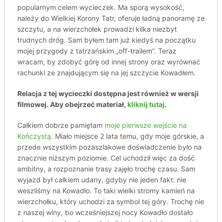
popularnym celem wycieczek. Ma sporą wysokość,
należy do Wielkiej Korony Tatr, oferuje ładną panoramę ze
szczytu, a na wierzchołek prowadzi kilka niezbyt
trudnych dróg. Sam byłem tam już kiedyś na początku
mojej przygody z tatrzańskim „off-trailem”. Teraz
wracam, by zdobyć górę od innej strony oraz wyrównać
rachunki ze znajdującym się na jej szczycie Kowadłem.
Relacja z tej wycieczki dostępna jest również w wersji
filmowej. Aby obejrzeć materiał,
kliknij tutaj
.
Całkiem dobrze pamiętam
moje pierwsze wejście na
Kończystą
. Miało miejsce 2 lata temu, gdy moje górskie, a
przede wszystkim pozaszlakowe doświadczenie było na
znacznie niższym poziomie. Cel uchodził więc za dość
ambitny, a rozpoznanie trasy zajęło trochę czasu. Sam
wyjazd był całkiem udany, gdyby nie jeden fakt: nie
weszliśmy na Kowadło. To taki wielki stromy kamień na
wierzchołku, który uchodzi za symbol tej góry. Trochę nie
z naszej winy, bo wcześniejszej nocy Kowadło dostało