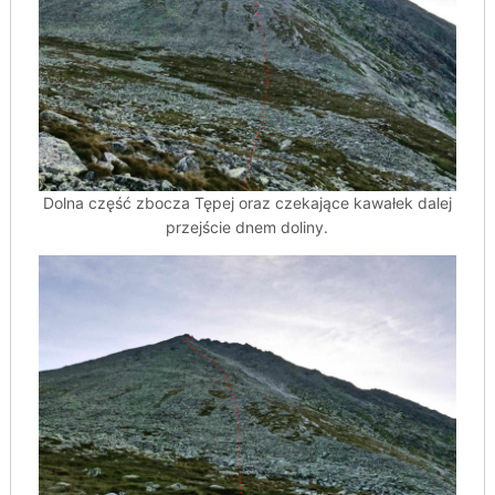
Dolna część zbocza Tępej oraz czekające kawałek dalej
przejście dnem doliny.