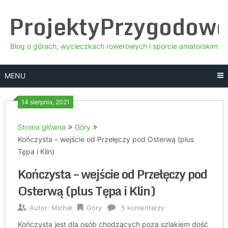
Skip
ProjektyPrzygodow
to
content
Blog o górach, wycieczkach rowerowych i sporcie amatorskim
MENU
14 sierpnia, 2021
Strona główna
Góry
Kończysta – wejście od Przełęczy pod Osterwą (plus
Tępa i Klin)
Kończysta – wejście od Przełęczy pod
Osterwą (plus Tępa i Klin)
Autor:
Michał
Góry
5 komentarzy
Kończysta jest dla osób chodzących poza szlakiem dość