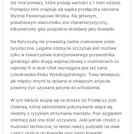
też inne pomiary, które podają wartości o 1 metr niższe).
Pomiędzy nimi znajduje się wąska przełączka nazwana
Wyżnie Pasternakowe Wrótka. Na głównym,
południowym wierzchołku stoi charakterystyczny,
kilkumetrowy głaz pospolicie określany jako Kowadło.
Na Kończystą nie prowadzą żadne znakowane szlaki
turystyczne. Legalne zdobycie szczytuje jest możliwe
tylko w towarzystwie licencjonowanego przewodnika
górskiego albo drogą wspinaczkową o trudnościach co
najmniej III w skali UIAA (wymagana jest też karta
członkowska Klubu Wysokogórskiego). Trasy łatwiejsze,
jak między innymi ta opisana w niniejszym artykule,
powinny być używane jedynie do schodzenia.
W tym tekście skupię się na drodze od Przełęczy pod
Osterwą, której samodzielne pokonywanie wiąże się
niestety z ryzykiem otrzymania mandatu. Pod względem
orientacji jest ona dość oczywista. Jeśli jednak chodzi o
trudności techniczne, to temat należy podzielić na dwie
części: dojście do Kowadła oraz samo Kowadło.