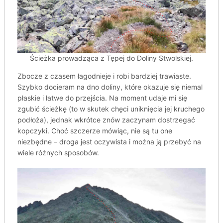
Ścieżka prowadząca z Tępej do Doliny Stwolskiej.
Zbocze z czasem łagodnieje i robi bardziej trawiaste.
Szybko docieram na dno doliny, które okazuje się niemal
płaskie i łatwe do przejścia. Na moment udaje mi się
zgubić ścieżkę (to w skutek chęci uniknięcia jej kruchego
podłoża), jednak wkrótce znów zaczynam dostrzegać
kopczyki. Choć szczerze mówiąc, nie są tu one
niezbędne – droga jest oczywista i można ją przebyć na
wiele różnych sposobów.