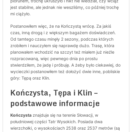
piorunem, trochę ukruszyło i nikt nie wiedział, czy wciąż
jest stabilne, ale jednak nie weszliśmy, co później trochę
mi ciążyło.
Postanowiłem więc, że na Kończystą wrócę. Za jakiś
czas, inną drogą i z większym bagażem doświadczeń.
Od tamtego czasu minęły 2 sezony, podczas których
zrobiłem i nauczyłem się naprawdę dużo. Trasę, która
planowałem wchodzić na szczyt też miałem już nieźle
rozpracowaną, więc pewnego dnia po prostu
stwierdziłem, że jadę i próbuję. A żeby było ciekawiej, do
wycieczki postanowiłem też dołożyć dwie inne, pobliskie
góry: Tępą oraz Klin.
Kończysta, Tępa i Klin –
podstawowe informacje
Kończysta
znajduje się na terenie Słowacji, w
południowej części Tatr Wysokich. Posiada dwa
wierzchołki, o wysokościach 2538 oraz 2537 metrów (są