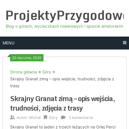
Skip
ProjektyPrzygodow
to
content
Blog o górach, wycieczkach rowerowych i sporcie amatorskim
MENU
20 stycznia, 2020
Strona główna
Góry
Skrajny Granat zimą – opis wejścia, trudności, zdjęcia z
trasy
Skrajny Granat zimą – opis wejścia,
trudności, zdjęcia z trasy
Autor:
Michał
Góry
3 komentarze
Skrajny Granat to jeden z trzech leżących na Orlej Perci