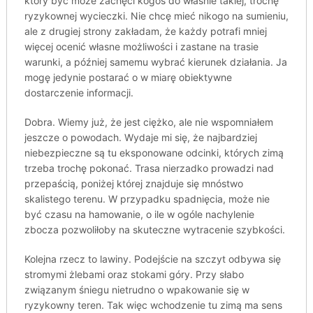
który być może zachęci kogoś do właśnie takiej, trochę
ryzykownej wycieczki. Nie chcę mieć nikogo na sumieniu,
ale z drugiej strony zakładam, że każdy potrafi mniej
więcej ocenić własne możliwości i zastane na trasie
warunki, a później samemu wybrać kierunek działania. Ja
mogę jedynie postarać o w miarę obiektywne
dostarczenie informacji.
Dobra. Wiemy już, że jest ciężko, ale nie wspomniałem
jeszcze o powodach. Wydaje mi się, że najbardziej
niebezpieczne są tu eksponowane odcinki, których zimą
trzeba trochę pokonać. Trasa nierzadko prowadzi nad
przepaścią, poniżej której znajduje się mnóstwo
skalistego terenu. W przypadku spadnięcia, może nie
być czasu na hamowanie, o ile w ogóle nachylenie
zbocza pozwoliłoby na skuteczne wytracenie szybkości.
Kolejna rzecz to lawiny. Podejście na szczyt odbywa się
stromymi żlebami oraz stokami góry. Przy słabo
związanym śniegu nietrudno o wpakowanie się w
ryzykowny teren. Tak więc wchodzenie tu zimą ma sens