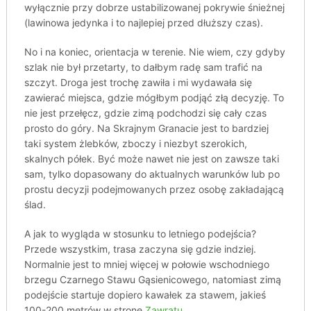
wyłącznie przy dobrze ustabilizowanej pokrywie śnieżnej
(lawinowa jedynka i to najlepiej przed dłuższy czas).
No i na koniec, orientacja w terenie. Nie wiem, czy gdyby
szlak nie był przetarty, to dałbym radę sam trafić na
szczyt. Droga jest trochę zawiła i mi wydawała się
zawierać miejsca, gdzie mógłbym podjąć złą decyzję. To
nie jest przełęcz, gdzie zimą podchodzi się cały czas
prosto do góry. Na Skrajnym Granacie jest to bardziej
taki system żlebków, zboczy i niezbyt szerokich,
skalnych półek. Być może nawet nie jest on zawsze taki
sam, tylko dopasowany do aktualnych warunków lub po
prostu decyzji podejmowanych przez osobę zakładającą
ślad.
A jak to wygląda w stosunku to letniego podejścia?
Przede wszystkim, trasa zaczyna się gdzie indziej.
Normalnie jest to mniej więcej w połowie wschodniego
brzegu Czarnego Stawu Gąsienicowego, natomiast zimą
podejście startuje dopiero kawałek za stawem, jakieś
100-200 metrów w stronę
Zawratu
.