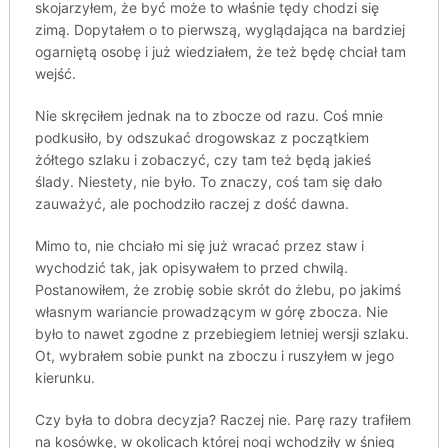
skojarzyłem, że być może to właśnie tędy chodzi się
zimą. Dopytałem o to pierwszą, wyglądająca na bardziej
ogarniętą osobę i już wiedziałem, że też będę chciał tam
wejść.
Nie skręciłem jednak na to zbocze od razu. Coś mnie
podkusiło, by odszukać drogowskaz z początkiem
żółtego szlaku i zobaczyć, czy tam też będą jakieś
ślady. Niestety, nie było. To znaczy, coś tam się dało
zauważyć, ale pochodziło raczej z dość dawna.
Mimo to, nie chciało mi się już wracać przez staw i
wychodzić tak, jak opisywałem to przed chwilą.
Postanowiłem, że zrobię sobie skrót do żlebu, po jakimś
własnym wariancie prowadzącym w górę zbocza. Nie
było to nawet zgodne z przebiegiem letniej wersji szlaku.
Ot, wybrałem sobie punkt na zboczu i ruszyłem w jego
kierunku.
Czy była to dobra decyzja? Raczej nie. Parę razy trafiłem
na kosówkę, w okolicach której nogi wchodziły w śnieg