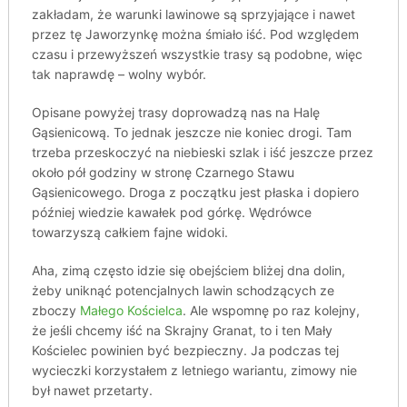
zakładam, że warunki lawinowe są sprzyjające i nawet
przez tę Jaworzynkę można śmiało iść. Pod względem
czasu i przewyższeń wszystkie trasy są podobne, więc
tak naprawdę – wolny wybór.
Opisane powyżej trasy doprowadzą nas na Halę
Gąsienicową. To jednak jeszcze nie koniec drogi. Tam
trzeba przeskoczyć na niebieski szlak i iść jeszcze przez
około pół godziny w stronę Czarnego Stawu
Gąsienicowego. Droga z początku jest płaska i dopiero
później wiedzie kawałek pod górkę. Wędrówce
towarzyszą całkiem fajne widoki.
Aha, zimą często idzie się obejściem bliżej dna dolin,
żeby uniknąć potencjalnych lawin schodzących ze
zboczy
Małego Kościelca
. Ale wspomnę po raz kolejny,
że jeśli chcemy iść na Skrajny Granat, to i ten Mały
Kościelec powinien być bezpieczny. Ja podczas tej
wycieczki korzystałem z letniego wariantu, zimowy nie
był nawet przetarty.