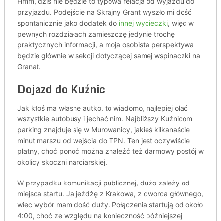
Hmm, dziś nie będzie to typowa relacja od wyjazdu do
przyjazdu. Podejście na Skrajny Grant wyszło mi dość
spontanicznie jako dodatek do
innej wycieczki
, więc w
pewnych rozdziałach zamieszczę jedynie trochę
praktycznych informacji, a moja osobista perspektywa
będzie głównie w sekcji dotyczącej samej wspinaczki na
Granat.
Dojazd do Kuźnic
Jak ktoś ma własne autko, to wiadomo, najlepiej olać
wszystkie autobusy i jechać nim. Najbliższy Kuźnicom
parking znajduje się w Murowanicy, jakieś kilkanaście
minut marszu od wejścia do TPN. Ten jest oczywiście
płatny, choć ponoć można znaleźć też darmowy postój w
okolicy skoczni narciarskiej.
W przypadku komunikacji publicznej, dużo zależy od
miejsca startu. Ja jeżdżę z Krakowa, z dworca głównego,
wiec wybór mam dość duży. Połączenia startują od około
4:00, choć ze względu na konieczność późniejszej