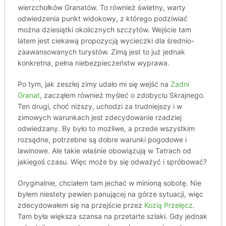
wierzchołków Granatów. To również świetny, warty
odwiedzenia punkt widokowy, z którego podziwiać
można dziesiątki okolicznych szczytów. Wejście tam
latem jest ciekawą propozycją wycieczki dla średnio-
zaawansowanych turystów. Zimą jest to już jednak
konkretna, pełna niebezpieczeństw wyprawa.
Po tym, jak zeszłej zimy udało mi się wejść na
Zadni
Granat
, zacząłem również myśleć o zdobyciu Skrajnego.
Ten drugi, choć niższy, uchodzi za trudniejszy i w
zimowych warunkach jest zdecydowanie rzadziej
odwiedzany. By było to możliwe, a przede wszystkim
rozsądne, potrzebne są dobre warunki pogodowe i
lawinowe. Ale takie właśnie obowiązują w Tatrach od
jakiegoś czasu. Więc może by się odważyć i spróbować?
Oryginalnie, chciałem tam jechać w minioną sobotę. Nie
byłem niestety pewien panującej na górze sytuacji, więc
zdecydowałem się na przejście przez
Kozią Przełęcz
.
Tam była większa szansa na przetarte szlaki. Gdy jednak