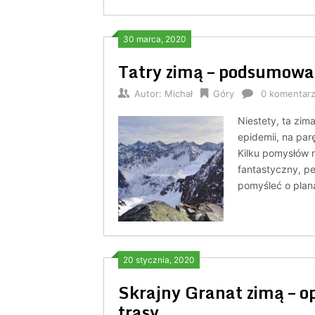
30 marca, 2020
Tatry zimą – podsumowa
Autor:
Michał
Góry
0 komentar
Niestety, ta zim
epidemii, na par
Kilku pomysłów n
fantastyczny, p
pomyśleć o plan
20 stycznia, 2020
Skrajny Granat zimą – opi
trasy