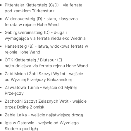
Pittentaler Klettersteig (C/D) - via ferrata
pod zamkiem Türkensturz
Wildenauersteig (D) - stara, klasyczna
ferrata w rejonie Hohe Wand
Gebirgsvereinssteig (D) - długa i
wymagająca via ferrata niedaleko Wiednia
Hanselsteig (B) - łatwa, widokowa ferrata w
rejonie Hohe Wand
ÖTK Klettersteig / Blutspur (E) -
najtrudniejsza via ferrata rejonu Hohe Wand
Żabi Mnich i Żabi Szczyt Wyżni - wejście
od Wyżniej Przełęczy Białczańskiej
Zawratowa Turnia - wejście od Mylnej
Przełęczy
Zachodni Szczyt Żelaznych Wrót - wejście
przez Dolinę Złomisk
Żabia Lalka - wejście najłatwiejszą drogą
Igła w Osterwie - wejście od Wyżniego
Siodełka pod Igłą