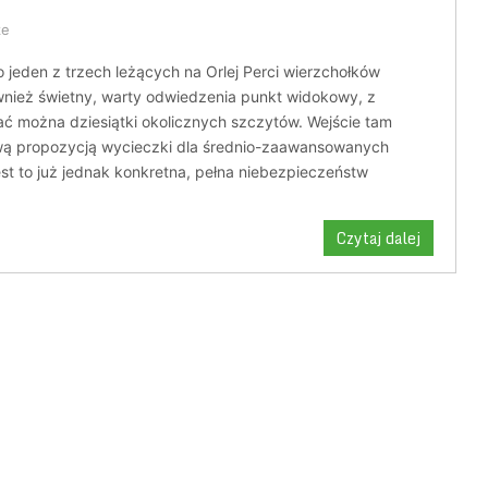
ze
o jeden z trzech leżących na Orlej Perci wierzchołków
wnież świetny, warty odwiedzenia punkt widokowy, z
ać można dziesiątki okolicznych szczytów. Wejście tam
awą propozycją wycieczki dla średnio-zaawansowanych
est to już jednak konkretna, pełna niebezpieczeństw
Czytaj dalej