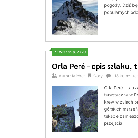
pogody. Dziś będ
popularnych odc
22 września, 2020
Orla Perć – opis szlaku, 
Autor:
Michał
Góry
13 komentar
Orla Perć – tatr
turystyczny w Po
krew w żyłach pr
górskich marzeń,
tekście zamieszc
przejścia.