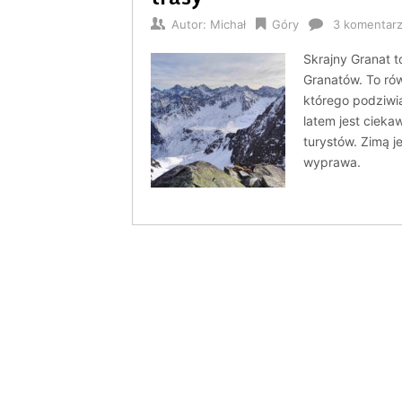
Autor:
Michał
Góry
3 komentar
Skrajny Granat t
Granatów. To ró
którego podziwi
latem jest ciek
turystów. Zimą j
wyprawa.