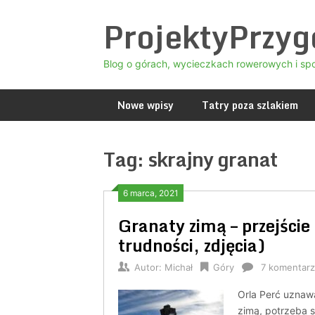
Skip
ProjektyPrzy
to
content
Blog o górach, wycieczkach rowerowych i sp
Nowe wpisy
Tatry poza szlakiem
Tag:
skrajny granat
6 marca, 2021
Granaty zimą – przejście 
trudności, zdjęcia)
Autor:
Michał
Góry
7 komentarz
Orla Perć uznawa
zimą, potrzeba 