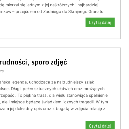
ę mierzył się jednym z jej najkrótszych i najbardziej
inków – przejściem od Zadniego do Skrajnego Granatu.
Czytaj dalej
trudności, sporo zdjęć
zy
zańska legenda, uchodząca za najtrudniejszy szlak
lsce. Długi, pełen sztucznych ułatwień oraz mrożących
zepaści. To piękna trasa, dla wielu stanowiąca spełnienie
 ale i miejsce będące świadkiem licznych tragedii. W tym
zam jej dokładny opis oraz z bogatą w zdjęcia relację z
Czytaj dalej