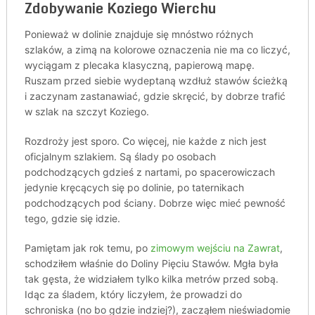
Zdobywanie Koziego Wierchu
Ponieważ w dolinie znajduje się mnóstwo różnych
szlaków, a zimą na kolorowe oznaczenia nie ma co liczyć,
wyciągam z plecaka klasyczną, papierową mapę.
Ruszam przed siebie wydeptaną wzdłuż stawów ścieżką
i zaczynam zastanawiać, gdzie skręcić, by dobrze trafić
w szlak na szczyt Koziego.
Rozdroży jest sporo. Co więcej, nie każde z nich jest
oficjalnym szlakiem. Są ślady po osobach
podchodzących gdzieś z nartami, po spacerowiczach
jedynie kręcących się po dolinie, po taternikach
podchodzących pod ściany. Dobrze więc mieć pewność
tego, gdzie się idzie.
Pamiętam jak rok temu, po
zimowym wejściu na Zawrat
,
schodziłem właśnie do Doliny Pięciu Stawów. Mgła była
tak gęsta, że widziałem tylko kilka metrów przed sobą.
Idąc za śladem, który liczyłem, że prowadzi do
schroniska (no bo gdzie indziej?), zacząłem nieświadomie