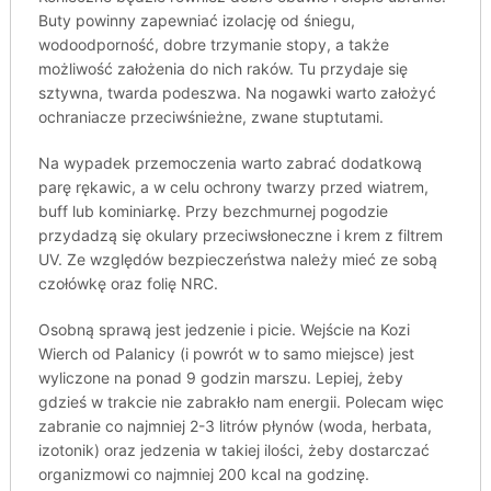
Buty powinny zapewniać izolację od śniegu,
wodoodporność, dobre trzymanie stopy, a także
możliwość założenia do nich raków. Tu przydaje się
sztywna, twarda podeszwa. Na nogawki warto założyć
ochraniacze przeciwśnieżne, zwane stuptutami.
Na wypadek przemoczenia warto zabrać dodatkową
parę rękawic, a w celu ochrony twarzy przed wiatrem,
buff lub kominiarkę. Przy bezchmurnej pogodzie
przydadzą się okulary przeciwsłoneczne i krem z filtrem
UV. Ze względów bezpieczeństwa należy mieć ze sobą
czołówkę oraz folię NRC.
Osobną sprawą jest jedzenie i picie. Wejście na Kozi
Wierch od Palanicy (i powrót w to samo miejsce) jest
wyliczone na ponad 9 godzin marszu. Lepiej, żeby
gdzieś w trakcie nie zabrakło nam energii. Polecam więc
zabranie co najmniej 2-3 litrów płynów (woda, herbata,
izotonik) oraz jedzenia w takiej ilości, żeby dostarczać
organizmowi co najmniej 200 kcal na godzinę.