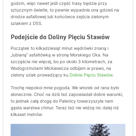
godzin, więc nawet jeśli część trasy będzie przy
sztucznym świetle, to pewnie wypadnie ona gdzieś na
drodze asfaltowej lub końcówce zejścia zielonym
szlakiem z D5S.
Podejście do Doliny Pięciu Stawów
Początek to kilkadziesiąt minut wędrówki znaną i
„lubianą” asfaltówką w stronę Morskiego Oka. Na
szczęście nie więcej, bo po około 3 kilometrach, za
Wodogrzmotami Mickiewicza odbijam w prawo, na
zielony szlak prowadzący ku
Dolinie Pięciu Stawów
.
Trochę niepokoi mnie pogoda. We wtorek od rana było
słonecznie. Choć na dziś też zapowiadali dobre warunki,
to jednak całą drogę do Palenicy towarzyszyła nam
gęsta warstwa chmur. Teraz też nie widzę nic dalej niż
kilkaset metrów.