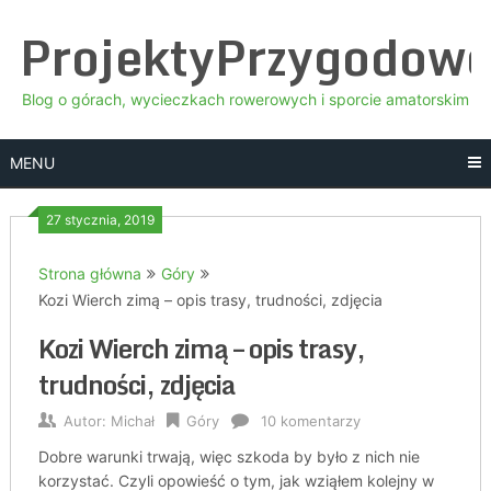
Skip
ProjektyPrzygodow
to
content
Blog o górach, wycieczkach rowerowych i sporcie amatorskim
MENU
27 stycznia, 2019
Strona główna
Góry
Kozi Wierch zimą – opis trasy, trudności, zdjęcia
Kozi Wierch zimą – opis trasy,
trudności, zdjęcia
Autor:
Michał
Góry
10 komentarzy
Dobre warunki trwają, więc szkoda by było z nich nie
korzystać. Czyli opowieść o tym, jak wziąłem kolejny w