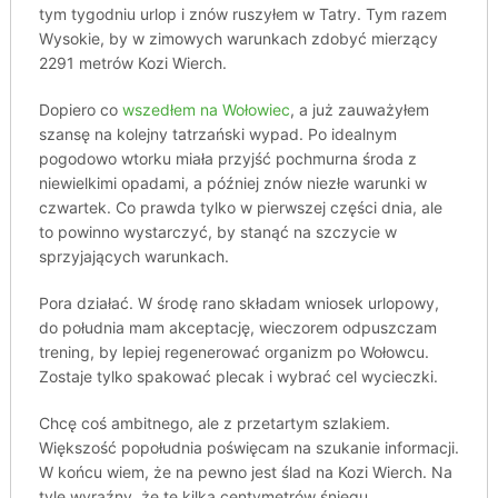
tym tygodniu urlop i znów ruszyłem w Tatry. Tym razem
Wysokie, by w zimowych warunkach zdobyć mierzący
2291 metrów Kozi Wierch.
Dopiero co
wszedłem na Wołowiec
, a już zauważyłem
szansę na kolejny tatrzański wypad. Po idealnym
pogodowo wtorku miała przyjść pochmurna środa z
niewielkimi opadami, a później znów niezłe warunki w
czwartek. Co prawda tylko w pierwszej części dnia, ale
to powinno wystarczyć, by stanąć na szczycie w
sprzyjających warunkach.
Pora działać. W środę rano składam wniosek urlopowy,
do południa mam akceptację, wieczorem odpuszczam
trening, by lepiej regenerować organizm po Wołowcu.
Zostaje tylko spakować plecak i wybrać cel wycieczki.
Chcę coś ambitnego, ale z przetartym szlakiem.
Większość popołudnia poświęcam na szukanie informacji.
W końcu wiem, że na pewno jest ślad na Kozi Wierch. Na
tyle wyraźny, że te kilka centymetrów śniegu