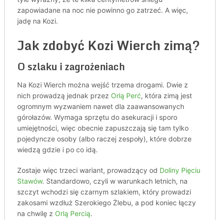
zapowiadane na noc nie powinno go zatrzeć. A więc,
jadę na Kozi.
Jak zdobyć Kozi Wierch zimą?
O szlaku i zagrożeniach
Na Kozi Wierch można wejść trzema drogami. Dwie z
nich prowadzą jednak przez
Orlą Perć
, która zimą jest
ogromnym wyzwaniem nawet dla zaawansowanych
górołazów. Wymaga sprzętu do asekuracji i sporo
umiejętności, więc obecnie zapuszczają się tam tylko
pojedyncze osoby (albo raczej zespoły), które dobrze
wiedzą gdzie i po co idą.
Zostaje więc trzeci wariant, prowadzący od
Doliny Pięciu
Stawów
. Standardowo, czyli w warunkach letnich, na
szczyt wchodzi się czarnym szlakiem, który prowadzi
zakosami wzdłuż Szerokiego Żlebu, a pod koniec łączy
na chwilę z
Orlą Percią
.