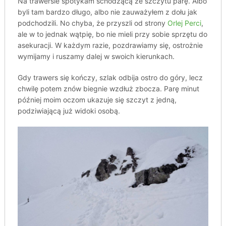
Na trawersie spotykam schodzącą ze szczytu parę. Albo
byli tam bardzo długo, albo nie zauważyłem z dołu jak
podchodzili. No chyba, że przyszli od strony
Orlej Perci
,
ale w to jednak wątpię, bo nie mieli przy sobie sprzętu do
asekuracji. W każdym razie, pozdrawiamy się, ostrożnie
wymijamy i ruszamy dalej w swoich kierunkach.
Gdy trawers się kończy, szlak odbija ostro do góry, lecz
chwilę potem znów biegnie wzdłuż zbocza. Parę minut
później moim oczom ukazuje się szczyt z jedną,
podziwiającą już widoki osobą.