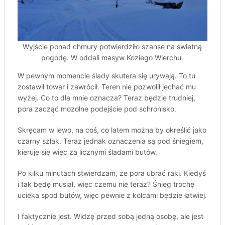
Wyjście ponad chmury potwierdziło szanse na świetną
pogodę. W oddali masyw Koziego Wierchu.
W pewnym momencie ślady skutera się urywają. To tu
zostawił towar i zawrócił. Teren nie pozwolił jechać mu
wyżej. Co to dla mnie oznacza? Teraz będzie trudniej,
pora zacząć mozolne podejście pod schronisko.
Skręcam w lewo, na coś, co latem można by określić jako
czarny szlak. Teraz jednak oznaczenia są pod śniegiem,
kieruję się więc za licznymi śladami butów.
Po kilku minutach stwierdzam, że pora ubrać raki. Kiedyś
i tak będę musiał, więc czemu nie teraz? Śnieg trochę
ucieka spod butów, więc pewnie z kolcami będzie łatwiej.
I faktycznie jest. Widzę przed sobą jedną osobę, ale jest