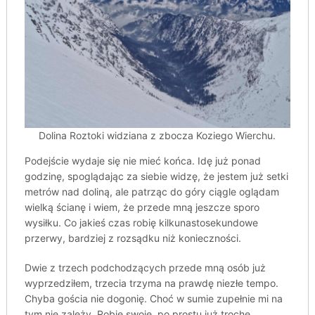
Dolina Roztoki widziana z zbocza Koziego Wierchu.
Podejście wydaje się nie mieć końca. Idę już ponad
godzinę, spoglądając za siebie widzę, że jestem już setki
metrów nad doliną, ale patrząc do góry ciągle oglądam
wielką ścianę i wiem, że przede mną jeszcze sporo
wysiłku. Co jakieś czas robię kilkunastosekundowe
przerwy, bardziej z rozsądku niż konieczności.
Dwie z trzech podchodzących przede mną osób już
wyprzedziłem, trzecia trzyma na prawdę niezłe tempo.
Chyba gościa nie dogonię. Choć w sumie zupełnie mi na
tym nie zależy. Robię swoje, po prostu już trochę