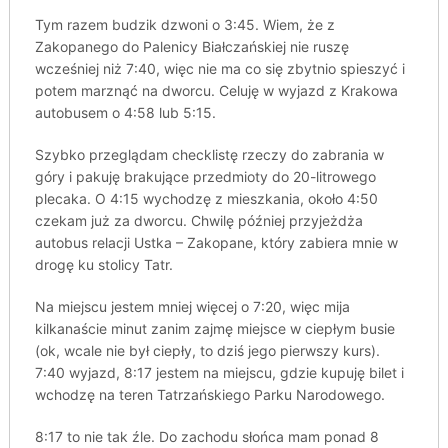
Tym razem budzik dzwoni o 3:45. Wiem, że z
Zakopanego do Palenicy Białczańskiej nie ruszę
wcześniej niż 7:40, więc nie ma co się zbytnio spieszyć i
potem marznąć na dworcu. Celuję w wyjazd z Krakowa
autobusem o 4:58 lub 5:15.
Szybko przeglądam checklistę rzeczy do zabrania w
góry i pakuję brakujące przedmioty do 20-litrowego
plecaka. O 4:15 wychodzę z mieszkania, około 4:50
czekam już za dworcu. Chwilę później przyjeżdża
autobus relacji Ustka – Zakopane, który zabiera mnie w
drogę ku stolicy Tatr.
Na miejscu jestem mniej więcej o 7:20, więc mija
kilkanaście minut zanim zajmę miejsce w ciepłym busie
(ok, wcale nie był ciepły, to dziś jego pierwszy kurs).
7:40 wyjazd, 8:17 jestem na miejscu, gdzie kupuję bilet i
wchodzę na teren Tatrzańskiego Parku Narodowego.
8:17 to nie tak źle. Do zachodu słońca mam ponad 8