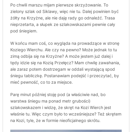
Po chwili marszu mijam pierwsze skrzyżowanie. To
zielony szlak od Siklawy, więc nie tu. Dalej powinien być
żółty na Krzyżne, ale nie daję rady go odnaleźć. Trasa
nieprzetarta, a słupek ze szlakowskazami pewnie cały
pod śniegiem.
W końcu mam coś, co wygląda na prowadzące w stronę
Koziego Wierchu. Ale czy na pewno? Może jednak to tu
zimą odbija się na Krzyżne? A może jestem już dalej i
tędy idzie się na Kozią Przełęcz? Mam chwilę zawahania,
ale zaraz potem dostrzegam w oddali wystającą spod
śniegu tabliczkę. Postanawiam podejść i przeczytać, by
mieć pewność, co to za miejsce.
Parę minut później stoję pod (a właściwie nad, bo
warstwa śniegu ma ponad metr grubości)
szlakowskazem i widzę, że skręt na Kozi Wierch jest
właśnie tu. Więc czym było to wcześniejsze? Też skrętem
na Kozi, tyle, że w formie nieoficjalnego skrótu.