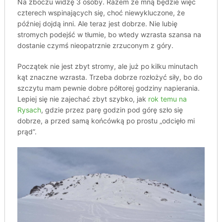
Na zboczu widzę 3 osoby. Razem ze mną będzie więc
czterech wspinających się, choć niewykluczone, że
później dojdą inni. Ale teraz jest dobrze. Nie lubię
stromych podejść w tłumie, bo wtedy wzrasta szansa na
dostanie czymś nieopatrznie zrzuconym z góry.
Początek nie jest zbyt stromy, ale już po kilku minutach
kąt znaczne wzrasta. Trzeba dobrze rozłożyć siły, bo do
szczytu mam pewnie dobre półtorej godziny napierania.
Lepiej się nie zajechać zbyt szybko, jak
rok temu na
Rysach
, gdzie przez parę godzin pod górę szło się
dobrze, a przed samą końcówką po prostu „odcięło mi
prąd”.