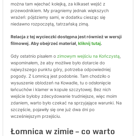
można tam wjechać kolejką, za kilkaset wejść z
przewodnikiem. My pragniemy jednak większych
wrażeń: pójdziemy sami, w dodatku ciesząc się
niedawno rozpoczętą, tatrzańską zimą.
Relacja z tej wycieczki dostępna jest również w wersji
filmowej. Aby obejrzeć materiał,
kliknij tutaj
.
Gdy ostatnio pisałem o
zimowym wejściu na Kończystą
,
wspominałem, że aby możliwe było dotarcie do
najwyższego punktu góry, potrzeba odpowiedniej
pogody. Z Łomnicą jest podobnie. Tam chodziło o
wysuszenie oblodzeń na Kowadle, tu o odsłonięcie
łańcuchów i klamer w kopule szczytowej. Bez nich
wejście byłoby zdecydowanie trudniejsze, więc moim
zdaniem, warto było czekać na sprzyjające warunki. Na
szczęście, pojawiły się one już dwa dni po
wcześniejszym przejściu.
Łomnica w zimie – co warto