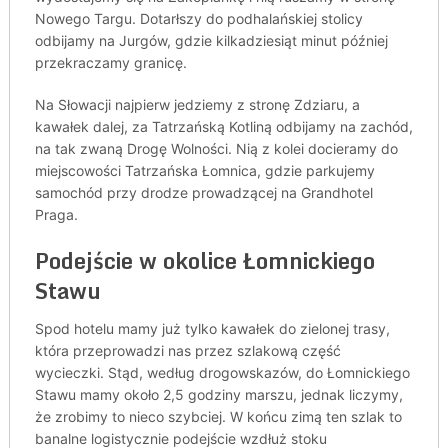
Nowego Targu. Dotarłszy do podhalańskiej stolicy
odbijamy na Jurgów, gdzie kilkadziesiąt minut później
przekraczamy granicę.
Na Słowacji najpierw jedziemy z stronę Zdziaru, a
kawałek dalej, za Tatrzańską Kotliną odbijamy na zachód,
na tak zwaną Drogę Wolności. Nią z kolei docieramy do
miejscowości Tatrzańska Łomnica, gdzie parkujemy
samochód przy drodze prowadzącej na Grandhotel
Praga.
Podejście w okolice Łomnickiego
Stawu
Spod hotelu mamy już tylko kawałek do zielonej trasy,
która przeprowadzi nas przez szlakową część
wycieczki. Stąd, według drogowskazów, do Łomnickiego
Stawu mamy około 2,5 godziny marszu, jednak liczymy,
że zrobimy to nieco szybciej. W końcu zimą ten szlak to
banalne logistycznie podejście wzdłuż stoku