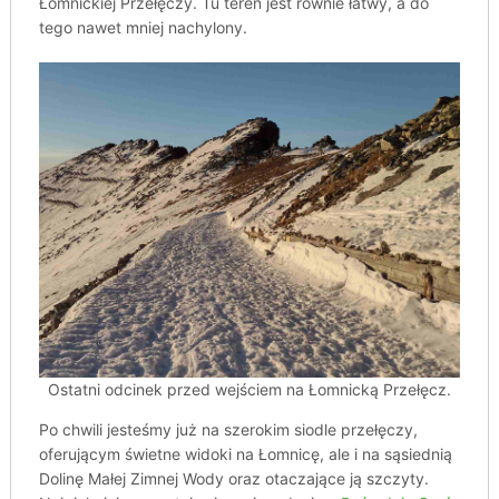
Łomnickiej Przełęczy. Tu teren jest równie łatwy, a do
tego nawet mniej nachylony.
Ostatni odcinek przed wejściem na Łomnicką Przełęcz.
Po chwili jesteśmy już na szerokim siodle przełęczy,
oferującym świetne widoki na Łomnicę, ale i na sąsiednią
Dolinę Małej Zimnej Wody oraz otaczające ją szczyty.