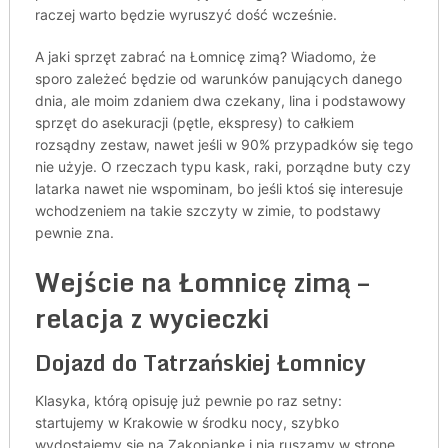
raczej warto będzie wyruszyć dość wcześnie.
A jaki sprzęt zabrać na Łomnicę zimą? Wiadomo, że
sporo zależeć będzie od warunków panujących danego
dnia, ale moim zdaniem dwa czekany, lina i podstawowy
sprzęt do asekuracji (pętle, ekspresy) to całkiem
rozsądny zestaw, nawet jeśli w 90% przypadków się tego
nie użyje. O rzeczach typu kask, raki, porządne buty czy
latarka nawet nie wspominam, bo jeśli ktoś się interesuje
wchodzeniem na takie szczyty w zimie, to podstawy
pewnie zna.
Wejście na Łomnicę zimą –
relacja z wycieczki
Dojazd do Tatrzańskiej Łomnicy
Klasyka, którą opisuję już pewnie po raz setny:
startujemy w Krakowie w środku nocy, szybko
wydostajemy się na Zakopiankę i nią ruszamy w stronę