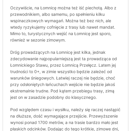
Oczywiście, na Łomnicę można też iść piechotą. Albo z
przewodnikiem, albo samemu, po spełnieniu kilku
wspinaczkowych wymagań. Można też bez nich, ale
wtedy ryzykujemy cofnięcie z trasy lub nawet mandat.
Mimo to, turystycznych wejść na Łomnicę jest sporo,
również w sezonie zimowym.
Dróg prowadzących na Łomnicę jest kilka, jednak
zdecydowanie najpopularniejszą jest ta prowadząca od
Łomnickiego Stawu, przez Łomnicą Przełęcz. Latem jej
trudności to 0+, w zimie wszystko będzie zależeć od
warunków śniegowych. Łatwiej raczej nie będzie, choć
przy odsłoniętych łańcuchach wejście nie będzie jakoś
ekstremalnie trudne. Pod kątem przebiegu trasy, zimą
jest on w zasadzie podobny do klasycznego.
Pod względem czasu i wysiłku, należy się raczej nastąpić
na dłuższe, dość wymagające przejście. Przewyższenie
wynosi ponad 1700 metrów, a na trasie bardzo mało jest
płaskich odcinków. Dodając do tego krótkie, zimowe dni,