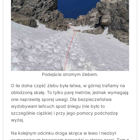
Podejście stromym żlebem.
O ile dolna część żlebu była łatwa, w górnej trafiamy na
oblodzoną skałę. To tylko parę metrów, jednak wymagają
one naprawdę sporej uwagi. Dla bezpieczeństwa
wydobywam łańcuch spod śniegu (nie było to
szczególnie ciężkie) i przy jego pomocy podchodzę
wyżej.
Na kolejnym odcinku droga skręca w lewo i niezbyt
wymagającym trawersem prowadzi w stronę grani. Tam z