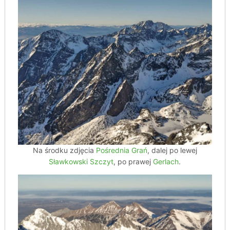
Na środku zdjęcia
Pośrednia Grań
, dalej po lewej
Sławkowski Szczyt
, po prawej
Gerlach
.