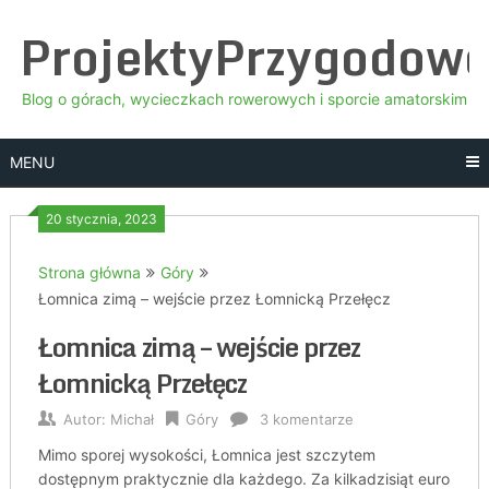
Skip
ProjektyPrzygodow
to
content
Blog o górach, wycieczkach rowerowych i sporcie amatorskim
MENU
20 stycznia, 2023
Strona główna
Góry
Łomnica zimą – wejście przez Łomnicką Przełęcz
Łomnica zimą – wejście przez
Łomnicką Przełęcz
Autor:
Michał
Góry
3 komentarze
Mimo sporej wysokości, Łomnica jest szczytem
dostępnym praktycznie dla każdego. Za kilkadzisiąt euro