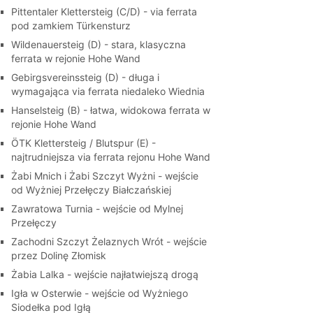
Pittentaler Klettersteig (C/D) - via ferrata
pod zamkiem Türkensturz
Wildenauersteig (D) - stara, klasyczna
ferrata w rejonie Hohe Wand
Gebirgsvereinssteig (D) - długa i
wymagająca via ferrata niedaleko Wiednia
Hanselsteig (B) - łatwa, widokowa ferrata w
rejonie Hohe Wand
ÖTK Klettersteig / Blutspur (E) -
najtrudniejsza via ferrata rejonu Hohe Wand
Żabi Mnich i Żabi Szczyt Wyżni - wejście
od Wyżniej Przełęczy Białczańskiej
Zawratowa Turnia - wejście od Mylnej
Przełęczy
Zachodni Szczyt Żelaznych Wrót - wejście
przez Dolinę Złomisk
Żabia Lalka - wejście najłatwiejszą drogą
Igła w Osterwie - wejście od Wyżniego
Siodełka pod Igłą