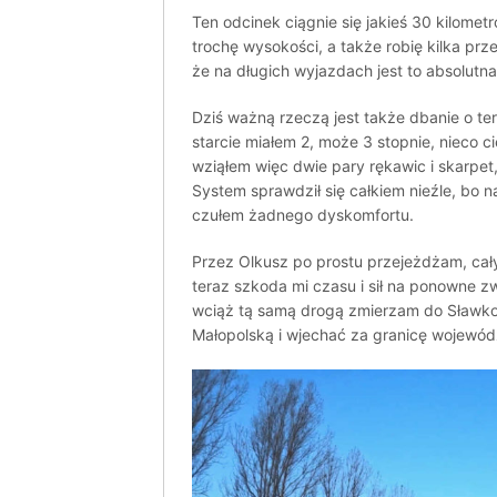
Ten odcinek ciągnie się jakieś 30 kilomet
trochę wysokości, a także robię kilka prze
że na długich wyjazdach jest to absolutn
Dziś ważną rzeczą jest także dbanie o te
starcie miałem 2, może 3 stopnie, nieco ci
wziąłem więc dwie pary rękawic i skarpet
System sprawdził się całkiem nieźle, bo 
czułem żadnego dyskomfortu.
Przez Olkusz po prostu przejeżdżam, cały
teraz szkoda mi czasu i sił na ponowne z
wciąż tą samą drogą zmierzam do Sławko
Małopolską i wjechać za granicę wojewód