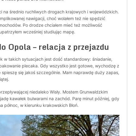
ci na średnio ruchliwych drogach krajowych i wojewódzkich.
omplikowanej nawigacji, choć wolałem też nie spędzić
mochodów. Po drodze chciałem mieć też możliwość
 upatrzyłem wcześniej studiując mapę.
 Opola – relacja z przejazdu
k w takich sytuacjach jest dość standardowy: śniadanie,
 pakowanie plecaka. Gdy wszystko jest gotowe, wychodzę z
ie spieszę się jakoś szczególnie. Mam naprawdę duży zapas,
ątej.
 przepływającej niedaleko Wisły. Mostem Grunwaldzkim
 jadę kawałek bulwarami na zachód. Parę minut później, gdy
a północ, w kierunku krakowskich Błoń.