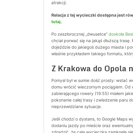
atrakcji.
Relacja z tej wycieczki dostępna jest ró
tutaj
.
Po zeszłorocznej „dwusetce”
dookoła Bes
chciał porwać się na jakąś dłuższą trasę.
dojeździe do jakiegoś dużego miasta i po
właśnie przykładem takiego formatu, któr
Z Krakowa do Opola na
Pomysł był w sumie dość prosty: wstać wc
domu wrócić wieczornym pociągiem. Od ws
zabierającego rowery (19:55) miałem jaki
pokonanie całej trasy i zwiedzenie paru 
nieprzewidziane sytuacje.
Jeśli chodzi o dystans, to Google Maps w
dodaniu jazdy po mieście oraz ewentualn
zdradzić, że cała wycieczka zamknęła się