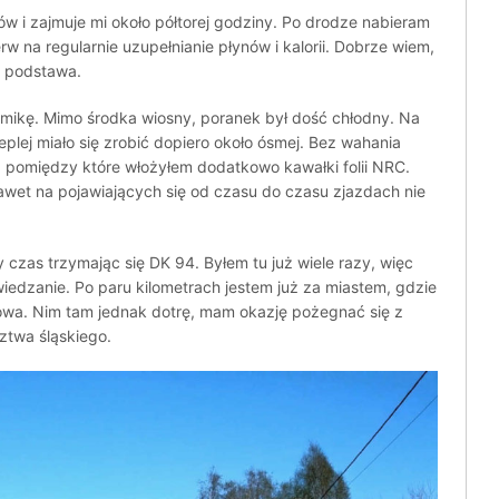
rów i zajmuje mi około półtorej godziny. Po drodze nabieram
rw na regularnie uzupełnianie płynów i kalorii. Dobrze wiem,
a podstawa.
rmikę. Mimo środka wiosny, poranek był dość chłodny. Na
eplej miało się zrobić dopiero około ósmej. Bez wahania
, pomiędzy które włożyłem dodatkowo kawałki folii NRC.
nawet na pojawiających się od czasu do czasu zjazdach nie
 czas trzymając się DK 94. Byłem tu już wiele razy, więc
wiedzanie. Po paru kilometrach jestem już za miastem, gdzie
wa. Nim tam jednak dotrę, mam okazję pożegnać się z
ztwa śląskiego.