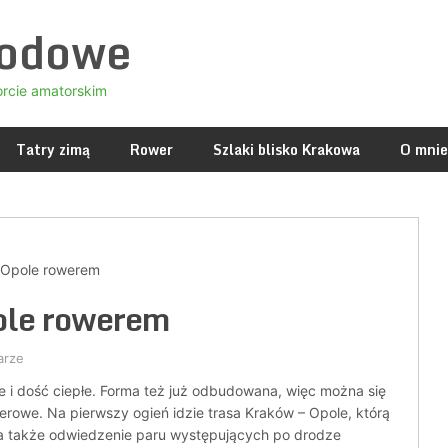
godowe
orcie amatorskim
Tatry zimą
Rower
Szlaki blisko Krakowa
O mnie
 Opole rowerem
ole rowerem
arze
ie i dość ciepłe. Forma też już odbudowana, więc można się
erowe. Na pierwszy ogień idzie trasa Kraków – Opole, którą
 a także odwiedzenie paru występujących po drodze