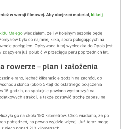
wnież w wersji filmowej. Aby obejrzeć materiał,
kliknij
kidu Małego
wiedziałem, że i w kolejnym sezonie będę
 Pomysłów było co najmniej kilka, sporo polegających na
wrocie pociągiem. Opisywana tutaj wycieczka do Opola jest
y zdążyłem już polubić w przeciągu paru poprzednich lat.
 rowerze – plan i założenia
ześnie rano, jechać kilkanaście godzin na zachód, do
chodu słońca (około 5-tej) do ostatniego połączenia
eś 15 godzin, co spokojnie powinno wystarczyć na
dodatkowych atrakcji, a także zostawić trochę zapasu na
yliczyło go na około 190 kilometrów. Choć wiadomo, że po
ych pobłądzeń, na pewno wyjdzie więcej. Już teraz mogę
 z nieco ponad 213 kilometrach.