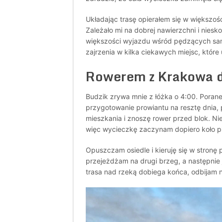
Układając trasę opierałem się w większoś
Zależało mi na dobrej nawierzchni i niesk
większości wyjazdu wśród pędzących sa
zajrzenia w kilka ciekawych miejsc, które
Rowerem z Krakowa do
Budzik zrywa mnie z łóżka o 4:00. Porane
przygotowanie prowiantu na resztę dnia,
mieszkania i znoszę rower przed blok. N
więc wycieczkę zaczynam dopiero koło pi
Opuszczam osiedle i kieruję się w stronę
przejeżdżam na drugi brzeg, a następnie
trasa nad rzeką dobiega końca, odbijam n