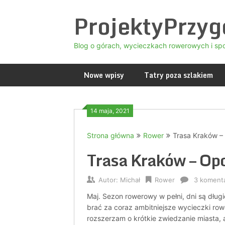
Skip
ProjektyPrzy
to
content
Blog o górach, wycieczkach rowerowych i sp
Nowe wpisy
Tatry poza szlakiem
14 maja, 2021
Strona główna
Rower
Trasa Kraków –
Trasa Kraków – Op
Autor:
Michał
Rower
3 koment
Maj. Sezon rowerowy w pełni, dni są dług
brać za coraz ambitniejsze wycieczki row
rozszerzam o krótkie zwiedzanie miasta,