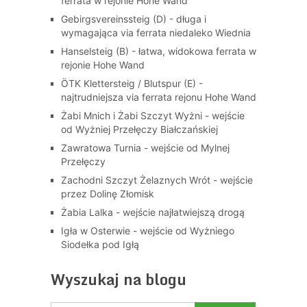
ferrata w rejonie Hohe Wand
Gebirgsvereinssteig (D) - długa i
wymagająca via ferrata niedaleko Wiednia
Hanselsteig (B) - łatwa, widokowa ferrata w
rejonie Hohe Wand
ÖTK Klettersteig / Blutspur (E) -
najtrudniejsza via ferrata rejonu Hohe Wand
Żabi Mnich i Żabi Szczyt Wyżni - wejście
od Wyżniej Przełęczy Białczańskiej
Zawratowa Turnia - wejście od Mylnej
Przełęczy
Zachodni Szczyt Żelaznych Wrót - wejście
przez Dolinę Złomisk
Żabia Lalka - wejście najłatwiejszą drogą
Igła w Osterwie - wejście od Wyżniego
Siodełka pod Igłą
Wyszukaj na blogu