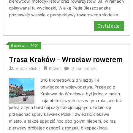
kierowców, motocyklistów oraz rowerzystów. Ja, w ramach
opisywanej tu wycieczki, Wielką Pętlę Bieszczadzką
poznawaję właśnie z perspektywy rowerowego siodełka.
Czytaj dalej
6 czerwca, 2021
Trasa Kraków – Wrocław rowerem
Autor:
Michał
Rower
3 komentarze
316 kilometrów, 2 dni jazdy i 4
odwiedzone województwa. Przejazd z
Krakowa do Wrocławia był jedną z moich
najambitniejszych tras w tym roku, ale też
jedną z tych bardziej satysfakcjonujących. Udało się
przejechać spory kawałek Polski, zwiedzić ciekawe
miasto, a także spędzić noc pod gołym niebem, po raz
pierwszy próbując czegoś z rodzaju bikepackingu.