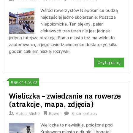
Wśród rowerzystów Niepołomice budzą
najczęściej jedno skojarzenie: Puszcza
Niepołomicka. Ten piękny, pełen
ciekawych tras teren nie jest jednak
jedyną tutejszą atrakcją. Samo miasto też ma wiele do
zaoferowania, a jego zwiedzanie może dostarczyć kilku
godzin całkiem niezłej rozrywki.
Czytaj dalej
8 grudnia, 2020
Wieliczka – zwiedzanie na rowerze
(atrakcje, mapa, zdjęcia)
Autor:
Michał
Rower
0 komentarzy
Wieliczka to niewielkie, położone pod
Krakowem miasto o długiej i bogatej