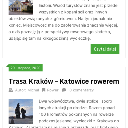
historii. Wśród turystów znane jest przede
wszystkich z kopani soli oraz innych
obiektów związanych z górnictwem. Na tym jednak nie
koniec. Miejscowość ma do zaoferowania znacznie więcej,
a dziś poznaję ją z perspektywy rowerowego siodełka,
udając się tam na kilkugodzinną wycieczkę.
Czytaj dalej
20 listopada, 2020
Trasa Kraków – Katowice rowerem
Autor:
Michał
Rower
0 komentarzy
Dwa województwa, dwie stolice i sporo
innych atrakcji po drodze. Razem ponad
100 kilometrów pokonanych na rowerze
podczas jesiennej wycieczki z Krakowa do
Katowic. Zapraszam na relację z przejazdu oraz krótkiego