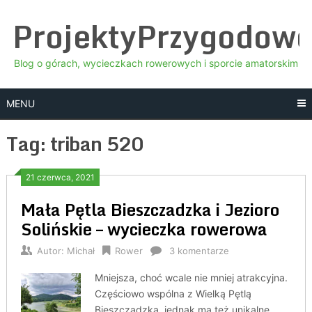
Skip
ProjektyPrzygodow
to
content
Blog o górach, wycieczkach rowerowych i sporcie amatorskim
MENU
Tag:
triban 520
21 czerwca, 2021
Mała Pętla Bieszczadzka i Jezioro
Solińskie – wycieczka rowerowa
Autor:
Michał
Rower
3 komentarze
Mniejsza, choć wcale nie mniej atrakcyjna.
Częściowo wspólna z Wielką Pętlą
Bieszczadzką, jednak ma też unikalne,