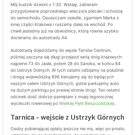
Mój budzik dzwoni o 1:30. Wstaję, zabieram
przygotowane poprzedniego wieczora plecaki i schodzę
do samochodu. Opuszczam osiedle, zgarniam Marka z
innej części Krakowa i ruszamy dalej na wschód. Po
chwili jesteśmy już na obwodnicy, którą równie szybko
docieramy do autostrady A4.
Autostradą dojeżdżamy do węzła Tarnów Centrum,
później zaczyna się długi przejazd serią dróg krajowych:
najpierw 73 do Jasła, potem 28 do Sanoka, w końcu 84
do Ustrzyk Dolnych. W tych ostatni odbijamy na południe
i drogą wojewódzką 896 kierujemy się do będących
naszym celem Ustrzyk Górnych, gdzie parkujemy auto
na dużym parkingu po prawej stronie drogi. Ten ostatni
odcinek dość dobrze pamiętam z mojej tegorocznej
wycieczki rowerowej po
Wielkiej Pętli Bieszczadzkiej
.
Tarnica – wejście z Ustrzyk Górnych
Osoby pobierającej opłaty jeszcze nie ma, więc po prostu