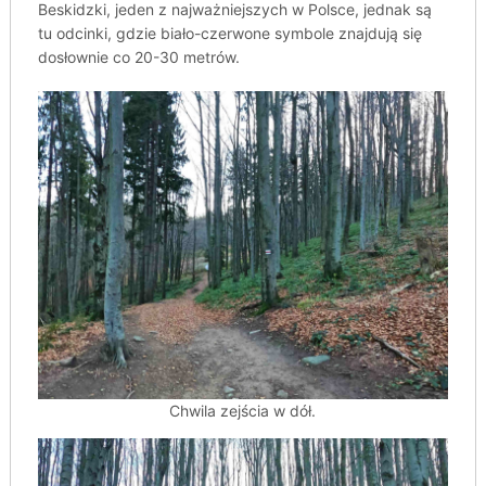
Beskidzki, jeden z najważniejszych w Polsce, jednak są
tu odcinki, gdzie biało-czerwone symbole znajdują się
dosłownie co 20-30 metrów.
Chwila zejścia w dół.