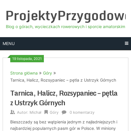
Skip
ProjektyPrzygodow
to
content
Blog o górach, wycieczkach rowerowych i sporcie amatorskim
MENU
19 listopada, 2021
Strona główna
Góry
Tarnica, Halicz, Rozsypaniec – pętla z Ustrzyk Górnych
Tarnica, Halicz, Rozsypaniec – pętla
z Ustrzyk Górnych
Autor:
Michał
Góry
0 komentarzy
Bieszczady są bez wątpienia jednym z najładniejszych i
najbardziej popularnych pasm gór w Polsce. W miniony