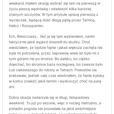
weekend miałem okazję wybrać się tam na pierwszą w
życiu pieszą wędrówkę i odwiedzić kilka bardziej
znanych szczytów. W tym artykule opiszę pierwszą z
wycieczek, będącą dość długą pętlą przez Tarnicę,
Halicz i Rozsypaniec.
Ech, Bieszczady… Ileż ja się tam wybierałem, zanim
faktycznie jakiś wyjazd doszedł do skutku. Choć
wiedziałem, że będzie fajnie i jakaś większa zachęta nie
była mi potrzebna, przez naprawdę wiele lat było mi z
tymi górami nie po drodze. Bo daleko, bo ciężko
dojechać, bo skromna baza noclegowa, bo zawsze było
coś ciekawszego do roboty w Tatrach. Powodów nie
brakowało, jednak cały czas wiedziałem, że fajnie byłoby
w końcu znaleźć jakiś termin i wyskoczyć choć na parę
dni.
Dobra okazja nadarzyła się w długi, listopadowy
weekend. To już po sezonie, więc o nocleg nietrudno, a
ponadto pogoda nie pozwalała na jakiś ambitniejsze