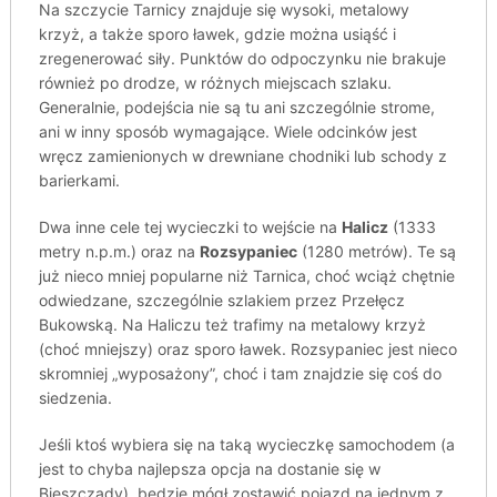
Na szczycie Tarnicy znajduje się wysoki, metalowy
krzyż, a także sporo ławek, gdzie można usiąść i
zregenerować siły. Punktów do odpoczynku nie brakuje
również po drodze, w różnych miejscach szlaku.
Generalnie, podejścia nie są tu ani szczególnie strome,
ani w inny sposób wymagające. Wiele odcinków jest
wręcz zamienionych w drewniane chodniki lub schody z
barierkami.
Dwa inne cele tej wycieczki to wejście na
Halicz
(1333
metry n.p.m.) oraz na
Rozsypaniec
(1280 metrów). Te są
już nieco mniej popularne niż Tarnica, choć wciąż chętnie
odwiedzane, szczególnie szlakiem przez Przełęcz
Bukowską. Na Haliczu też trafimy na metalowy krzyż
(choć mniejszy) oraz sporo ławek. Rozsypaniec jest nieco
skromniej „wyposażony”, choć i tam znajdzie się coś do
siedzenia.
Jeśli ktoś wybiera się na taką wycieczkę samochodem (a
jest to chyba najlepsza opcja na dostanie się w
Bieszczady), będzie mógł zostawić pojazd na jednym z