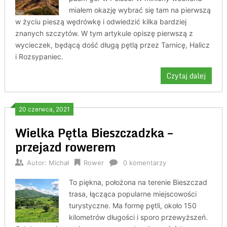
miałem okazję wybrać się tam na pierwszą
w życiu pieszą wędrówkę i odwiedzić kilka bardziej
znanych szczytów. W tym artykule opiszę pierwszą z
wycieczek, będącą dość długą pętlą przez Tarnicę, Halicz
i Rozsypaniec.
Czytaj dalej
20 czerwca, 2021
Wielka Pętla Bieszczadzka –
przejazd rowerem
Autor:
Michał
Rower
0 komentarzy
To piękna, położona na terenie Bieszczad
trasa, łącząca popularne miejscowości
turystyczne. Ma formę pętli, około 150
kilometrów długości i sporo przewyższeń.