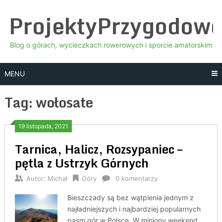
Skip
ProjektyPrzygodow
to
content
Blog o górach, wycieczkach rowerowych i sporcie amatorskim
MENU
Tag:
wołosate
19 listopada, 2021
Tarnica, Halicz, Rozsypaniec –
pętla z Ustrzyk Górnych
Autor:
Michał
Góry
0 komentarzy
Bieszczady są bez wątpienia jednym z
najładniejszych i najbardziej popularnych
pasm gór w Polsce. W miniony weekend