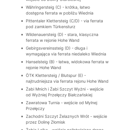
Währingersteig (C) - krótka, łatwo
dostępna ferrata w pobliżu Wiednia
Pittentaler Klettersteig (C/D) - via ferrata
pod zamkiem Türkensturz
Wildenauersteig (D) - stara, klasyczna
ferrata w rejonie Hohe Wand
Gebirgsvereinssteig (D) - długa i
wymagająca via ferrata niedaleko Wiednia
Hanselsteig (B) - łatwa, widokowa ferrata w
rejonie Hohe Wand
ÖTK Klettersteig / Blutspur (E) -
najtrudniejsza via ferrata rejonu Hohe Wand
Żabi Mnich i Żabi Szczyt Wyżni - wejście
od Wyżniej Przełęczy Białczańskiej
Zawratowa Turnia - wejście od Mylnej
Przełęczy
Zachodni Szczyt Żelaznych Wrót - wejście
przez Dolinę Złomisk
Żabia Lalka - wejście najłatwiejszą drogą