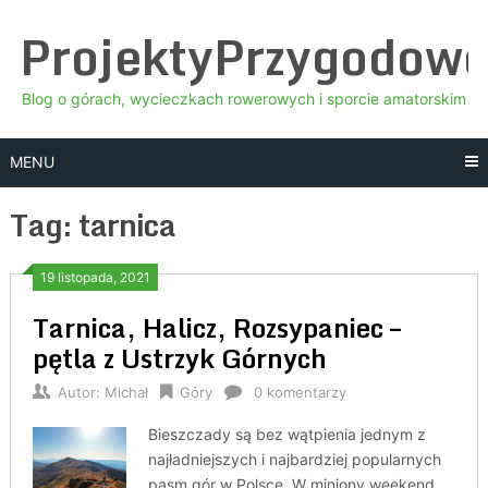
Skip
ProjektyPrzygodow
to
content
Blog o górach, wycieczkach rowerowych i sporcie amatorskim
MENU
Tag:
tarnica
19 listopada, 2021
Tarnica, Halicz, Rozsypaniec –
pętla z Ustrzyk Górnych
Autor:
Michał
Góry
0 komentarzy
Bieszczady są bez wątpienia jednym z
najładniejszych i najbardziej popularnych
pasm gór w Polsce. W miniony weekend