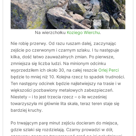
Na wierzchołku
Koziego Wierchu
.
Nie robię przerwy. Od razu ruszam dalej, zaczynając
zejście po czerwonym i czarnym szlaku. I tu następuje
kilka, dość łatwo zauważalnych zmian. Po pierwsze,
zmniejsza się liczba ludzi. Na minionym odcinku
wyprzedziłem ich około 30, na całej reszcie
Orlej Perci
będzie to mniej niż 10. Kolejna rzecz to spadek trudności.
Ten następny odcinek będzie najłatwiejszy na trasie i w
większości pozbawiony metalowych zabezpieczeń.
Niestety – i to jest trzecia rzecz – o ile wcześniej
towarzyszyła mi głównie lita skała, teraz teren staje się
bardziej kruchy.
Po trwającym parę minut zejściu docieram do miejsca,
gdzie szlaki się rozdzielają. Czarny prowadzi w dół,