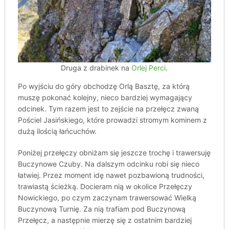
Druga z drabinek na
Orlej Perci
.
Po wyjściu do góry obchodzę Orlą Basztę, za którą
muszę pokonać kolejny, nieco bardziej wymagający
odcinek. Tym razem jest to zejście na przełęcz zwaną
Pościel Jasińskiego, które prowadzi stromym kominem z
dużą ilością łańcuchów.
Poniżej przełęczy obniżam się jeszcze trochę i trawersuję
Buczynowe Czuby. Na dalszym odcinku robi się nieco
łatwiej. Przez moment idę nawet pozbawioną trudności,
trawiastą ścieżką. Docieram nią w okolice Przełęczy
Nowickiego, po czym zaczynam trawersować Wielką
Buczynową Turnię. Za nią trafiam pod Buczynową
Przełęcz, a następnie mierzę się z ostatnim bardziej