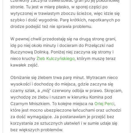
czerwony zaczyna trawersować grań po jej południowej
stronie. Tu jest w miarę płasko, w sporej części po
wytyczonej w trawiastym zboczu ścieżce, więc idzie się
szybko i dość wygodnie. Parę krótkich, napotkanych po
drodze podejść też nie sprawia problemu.
W pewnej chwili przedostaję się na drugą stronę grani,
idę po niej około minuty i docieram do Przełączki nad
Buczynową Dolinką. Poniżej niej zaczyna się stromy i
nieco kruchy
Żleb Kulczyńskiego
, którym muszę teraz
kawałek zejść.
Obniżanie się żlebem trwa parę minut. Wytracam nieco
wysokości i dochodzę do miejsca, gdzie zaczyna się
czarny szlak, a „mój” czerwony odbija w prawo. Skręcam,
wychodzę ze żlebu i ruszam w kierunku Komina pod
Czarnym Mniszkiem. To kolejne miejsca na
Orlej Perci
,
które jest mocno ubezpieczone łańcuchami oraz uchodzi
za dość wymagające. Ja postanawiam je przejść bez
korzystania ze sztucznych ułatwień i w sumie udaje się
bez większych problemów.