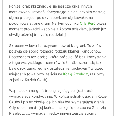
Poniżej drabinki znajduje się jeszcze kilka innych
metalowych ułatwień. Korzystając z nich, szybko dostaję
się na przełęcz, po czym obniżam się kawałek na
południową stronę grani. Na tym odcinku
Orla Perć
przez
moment prowadzi wspólnie z żółtym szlakiem, jednak już
chwilę później trasy się rozdzielają.
Skręcam w lewo i zaczynam powrót ku grani. Tu znów
pojawia się sporo różnego rodzaju klamer i łańcuchów.
Dostrzegam też osobę, która próbuje iść bez korzystania
z tego wszystkiego – sam również próbowałem się tak
bawić rok temu, jednak ostatecznie, „poległem” w trzech
miejscach (dwa przy zejściu na
Kozią Przełęcz
, raz przy
zejściu z Kozich Czub).
Wspinaczka na grań trochę się ciągnie i jest dość
wymagająca kondycyjnie. W końcu jednak osiągam Kozie
Czuby i przez chwilę idę ich niezbyt wymagającą granią.
Gdy docieram do jej końca, muszę się dostać na Zmarzłą
Przełęcz, co wymaga między innymi zejścia stromym,