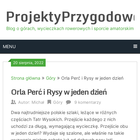
Skip
ProjektyPrzygodow
to
content
Blog o górach, wycieczkach rowerowych i sporcie amatorskim
MENU
20 sierpnia, 2022
Strona główna
Góry
Orla Perć i Rysy w jeden dzień
Orla Perć i Rysy w jeden dzień
Autor:
Michał
Góry
9 komentarzy
Dwa najtrudniejsze polskie szlaki, leżące w różnych
częściach Tatr Wysokich. Przejście każdego z nich
uchodzi za długą, wymagającą wycieczkę. Przejście obu
w jeden dzień? Wydaje się szalone, ale właśnie na takie
wyzwanie miałem ochotę już od dobrych paru lat!