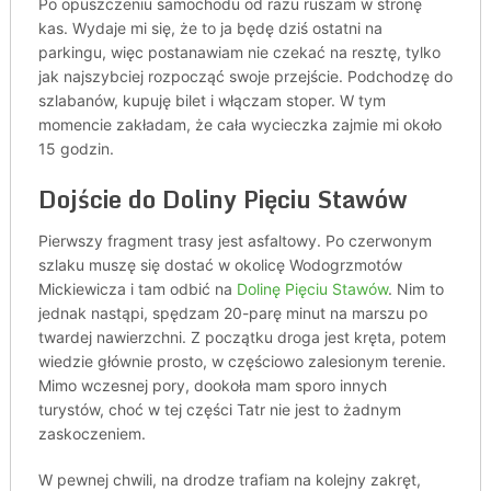
Po opuszczeniu samochodu od razu ruszam w stronę
kas. Wydaje mi się, że to ja będę dziś ostatni na
parkingu, więc postanawiam nie czekać na resztę, tylko
jak najszybciej rozpocząć swoje przejście. Podchodzę do
szlabanów, kupuję bilet i włączam stoper. W tym
momencie zakładam, że cała wycieczka zajmie mi około
15 godzin.
Dojście do Doliny Pięciu Stawów
Pierwszy fragment trasy jest asfaltowy. Po czerwonym
szlaku muszę się dostać w okolicę Wodogrzmotów
Mickiewicza i tam odbić na
Dolinę Pięciu Stawów
. Nim to
jednak nastąpi, spędzam 20-parę minut na marszu po
twardej nawierzchni. Z początku droga jest kręta, potem
wiedzie głównie prosto, w częściowo zalesionym terenie.
Mimo wczesnej pory, dookoła mam sporo innych
turystów, choć w tej części Tatr nie jest to żadnym
zaskoczeniem.
W pewnej chwili, na drodze trafiam na kolejny zakręt,