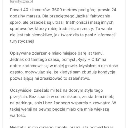
turystyczna.pl
Ponad 40 kilometrów, 3600 metrów pod górę, prawie 24
godziny marszu. Dla przeciętnego „łazika” faktycznie
sporo, ale przecież są ultrasi, triathloniści i masą innych
sportowców, którzy robię trudniejsze rzeczy. To wcale
nie jest tak niemożliwe, jak twierdziła ta pani z informacji
turystycznej!
Opisywane zdarzenie miało miejsce parę lat temu.
Jednak od tamtego czasu, pomysł „Rysy + Orla” na
dobre zadomowił się w mojej głowie. Myślałem o nim dość
często, motywując się, że kiedyś sam zbuduję kondycję
pozwalającą mi zrealizować to szaleństwo.
Oczywiście, zależało mi też na dobrym stylu tego
przejścia. Bez spania w schroniskach, ze startem i metą
na parkingu, solo i bez żadnego wsparcia z zewnątrz. W
takiej wersji na pewno będzie miało dla mnie większą
wartość.
Niestety, mimo dużego zapału, przez lata pomysł leżał