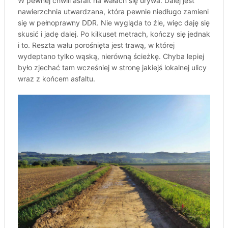
W pewnej chwili asfalt na wałach się urywa. Dalej jest
nawierzchnia utwardzana, która pewnie niedługo zamieni
się w pełnoprawny DDR. Nie wygląda to źle, więc daję się
skusić i jadę dalej. Po kilkuset metrach, kończy się jednak
i to. Reszta wału porośnięta jest trawą, w której
wydeptano tylko wąską, nierówną ścieżkę. Chyba lepiej
było zjechać tam wcześniej w stronę jakiejś lokalnej ulicy
wraz z końcem asfaltu.