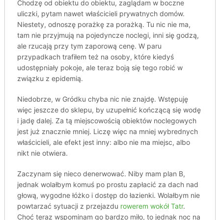
Chodzę od obiektu do obiektu, zaglądam w boczne
uliczki, pytam nawet właścicieli prywatnych domów.
Niestety, odnoszę porażkę za porażką. Tu nic nie ma,
tam nie przyjmują na pojedyncze noclegi, inni się godzą,
ale rzucają przy tym zaporową cenę. W paru
przypadkach trafiłem też na osoby, które kiedyś
udostępniały pokoje, ale teraz boją się tego robić w
związku z epidemią.
Niedobrze, w Gródku chyba nic nie znajdę. Wstępuję
więc jeszcze do sklepu, by uzupełnić kończącą się wodę
i jadę dalej. Za tą miejscowością obiektów noclegowych
jest już znacznie mniej. Liczę więc na mniej wybrednych
właścicieli, ale efekt jest inny: albo nie ma miejsc, albo
nikt nie otwiera.
Zaczynam się nieco denerwować. Niby mam plan B,
jednak wolałbym komuś po prostu zapłacić za dach nad
głową, wygodne łóżko i dostęp do łazienki. Wolałbym nie
powtarzać sytuacji z przejazdu
rowerem wokół Tatr
.
Choć teraz wspominam go bardzo miło, to jednak noc na