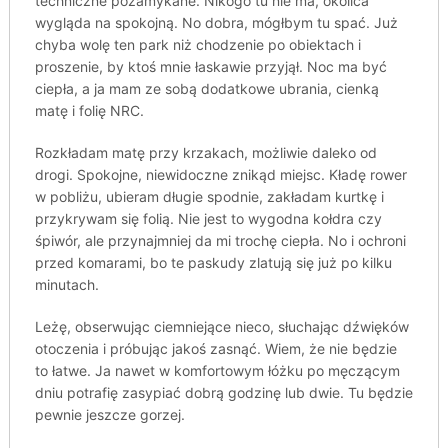
techniczne pozamykane. Nikogo tu nie ma, okolica
wygląda na spokojną. No dobra, mógłbym tu spać. Już
chyba wolę ten park niż chodzenie po obiektach i
proszenie, by ktoś mnie łaskawie przyjął. Noc ma być
ciepła, a ja mam ze sobą dodatkowe ubrania, cienką
matę i folię NRC.
Rozkładam matę przy krzakach, możliwie daleko od
drogi. Spokojne, niewidoczne znikąd miejsc. Kładę rower
w pobliżu, ubieram długie spodnie, zakładam kurtkę i
przykrywam się folią. Nie jest to wygodna kołdra czy
śpiwór, ale przynajmniej da mi trochę ciepła. No i ochroni
przed komarami, bo te paskudy zlatują się już po kilku
minutach.
Leżę, obserwując ciemniejące nieco, słuchając dźwięków
otoczenia i próbując jakoś zasnąć. Wiem, że nie będzie
to łatwe. Ja nawet w komfortowym łóżku po męczącym
dniu potrafię zasypiać dobrą godzinę lub dwie. Tu będzie
pewnie jeszcze gorzej.