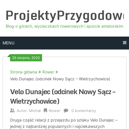
Skip
ProjektyPrzygodow
to
content
Blog o górach, wycieczkach rowerowych i sporcie amatorskim
MENU
26 sierpnia, 2020
Strona główna
Rower
Velo Dunajec (odcinek Nowy Sącz – Wietrzychowice)
Velo Dunajec (odcinek Nowy Sącz –
Wietrzychowice)
Autor:
Michał
Rower
0 komentarzy
Druga część relacji z przejazdu po szlaku Velo Dunajec –
jednej z najbardziej popularnych i najciekawszych