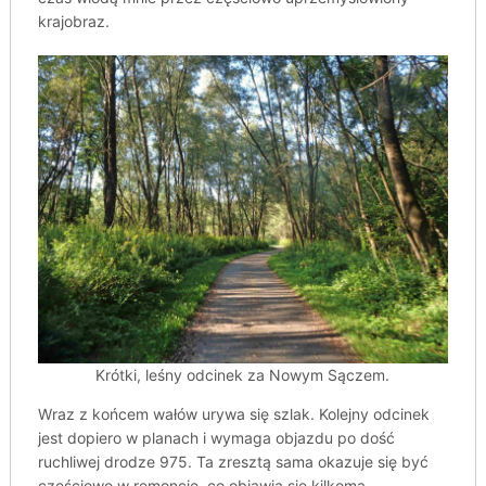
krajobraz.
Krótki, leśny odcinek za Nowym Sączem.
Wraz z końcem wałów urywa się szlak. Kolejny odcinek
jest dopiero w planach i wymaga objazdu po dość
ruchliwej drodze 975. Ta zresztą sama okazuje się być
częściowo w remoncie, co objawia się kilkoma