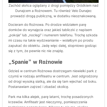
Zachód słońca oglądany z drogi pomiędzy Gródkiem nad
Dunajcem a Rożnowem. Tu również Velo Dunajec
prowadzi drogą publiczną, w dodatku nieoznakowaną.
Docieram do Rożnowa. Po drodze widziałem parę
domków do wynajęcia oraz jakieś tabliczki z napisem
„pokoje” lub „noclegi” i numerem telefonu. Trochę szkoda
mi czasu na takie wydzwanianie – wolałbym po prostu
zapukać do obiektu. Jadę więc dalej, stopniowo godząc
się z tym, że pewnie nic nie znajdę.
„Spanie” w Rożnowie
Gdzieś w centrum Rożnowa dostrzegam niewielki park z
czymś w rodzaju amfiteatru w centrum. Jest odgrodzony
od drogi wysoką siatką, ale da się tam wjechać od boku.
Postanawiam zajrzeć i zbadać okolicę.
Park ma kilka alejek, parę latarni, trochę posadzonych
krzewów. Amfiteatr jest nieczynny, pomieszczenia