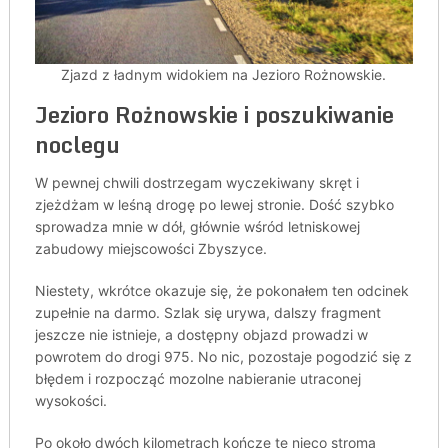
Zjazd z ładnym widokiem na Jezioro Rożnowskie.
Jezioro Rożnowskie i poszukiwanie
noclegu
W pewnej chwili dostrzegam wyczekiwany skręt i
zjeżdżam w leśną drogę po lewej stronie. Dość szybko
sprowadza mnie w dół, głównie wśród letniskowej
zabudowy miejscowości Zbyszyce.
Niestety, wkrótce okazuje się, że pokonałem ten odcinek
zupełnie na darmo. Szlak się urywa, dalszy fragment
jeszcze nie istnieje, a dostępny objazd prowadzi w
powrotem do drogi 975. No nic, pozostaje pogodzić się z
błędem i rozpocząć mozolne nabieranie utraconej
wysokości.
Po około dwóch kilometrach kończę tę nieco stromą