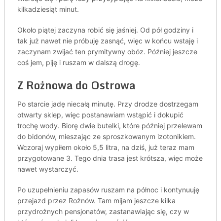
kilkadziesiąt minut.
Około piątej zaczyna robić się jaśniej. Od pół godziny i
tak już nawet nie próbuję zasnąć, więc w końcu wstaję i
zaczynam zwijać ten prymitywny obóz. Później jeszcze
coś jem, piję i ruszam w dalszą drogę.
Z Rożnowa do Ostrowa
Po starcie jadę niecałą minutę. Przy drodze dostrzegam
otwarty sklep, więc postanawiam wstąpić i dokupić
trochę wody. Biorę dwie butelki, które później przelewam
do bidonów, mieszając ze sproszkowanym izotonikiem.
Wczoraj wypiłem około 5,5 litra, na dziś, już teraz mam
przygotowane 3. Tego dnia trasa jest krótsza, więc może
nawet wystarczyć.
Po uzupełnieniu zapasów ruszam na północ i kontynuuję
przejazd przez Rożnów. Tam mijam jeszcze kilka
przydrożnych pensjonatów, zastanawiając się, czy w