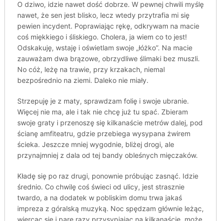
O dziwo, idzie nawet dość dobrze. W pewnej chwili myślę
nawet, że sen jest blisko, lecz wtedy przytrafia mi się
pewien incydent. Poprawiając rękę, odkrywam na macie
coś miękkiego i śliskiego. Cholera, ja wiem co to jest!
Odskakuję, wstaję i oświetlam swoje „łóżko”. Na macie
zauważam dwa brązowe, obrzydliwe ślimaki bez muszli.
No cóż, leżę na trawie, przy krzakach, niemal
bezpośrednio na ziemi. Daleko nie miały.
Strzepuję je z maty, sprawdzam folię i swoje ubranie.
Więcej nie ma, ale i tak nie chcę już tu spać. Zbieram
swoje graty i przenoszę się kilkanaście metrów dalej, pod
ścianę amfiteatru, gdzie przebiega wysypana żwirem
ścieka. Jeszcze mniej wygodnie, bliżej drogi, ale
przynajmniej z dala od tej bandy obleśnych mięczaków.
Kładę się po raz drugi, ponownie próbując zasnąć. Idzie
średnio. Co chwilę coś świeci od ulicy, jest strasznie
twardo, a na dodatek w pobliskim domu trwa jakaś
impreza z góralską muzyką. Noc spędzam głównie leżąc,
wiercąc się i parę razy przysypiając na kilkanaście, może