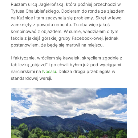
Ruszam ulicą Jagiellońską, która później przechodzi w
Tytusa Chałubieńskiego. Docieram do ronda ze zjazdem
na Kuźnice i tam zaczynają się problemy. Skręt w lewo
zamknięty z powodu remontu. Trzeba więc jakoś
kombinować z objazdem. W sumie, wiedziałem o tym
fakcie z jakiejś górskiej gruby Facebook-owej, jednak
postanowiłem, że będę się martwił na miejscu.
I faktycznie, wróciłem się kawałek, skręciłem zgodnie z
tabliczką „objazd” i po chwili byłem już pod wyciągami
narciarskimi na
Nosalu
. Dalsza droga przebiegała w
standardowej wersji.