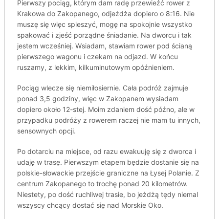
Pierwszy pociąg, którym dam radę przewieźć rower z
Krakowa do Zakopanego, odjeżdża dopiero o 8:16. Nie
muszę się więc spieszyć, mogę na spokojnie wszystko
spakować i zjeść porządne śniadanie. Na dworcu i tak
jestem wcześniej. Wsiadam, stawiam rower pod ścianą
pierwszego wagonu i czekam na odjazd. W końcu
ruszamy, z lekkim, kilkuminutowym opóźnieniem.
Pociąg wlecze się niemiłosiernie. Cała podróż zajmuje
ponad 3,5 godziny, więc w Zakopanem wysiadam
dopiero około 12-stej. Moim zdaniem dość późno, ale w
przypadku podróży z rowerem raczej nie mam tu innych,
sensownych opcji.
Po dotarciu na miejsce, od razu ewakuuję się z dworca i
udaję w trasę. Pierwszym etapem będzie dostanie się na
polskie-słowackie przejście graniczne na Łysej Polanie. Z
centrum Zakopanego to trochę ponad 20 kilometrów.
Niestety, po dość ruchliwej trasie, bo jeżdżą tędy niemal
wszyscy chcący dostać się nad Morskie Oko.