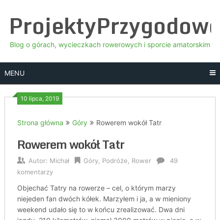
Skip
ProjektyPrzygodow
to
content
Blog o górach, wycieczkach rowerowych i sporcie amatorskim
MENU
10 lipca, 2019
Strona główna
Góry
Rowerem wokół Tatr
Rowerem wokół Tatr
Autor:
Michał
Góry
,
Podróże
,
Rower
49
komentarzy
Objechać Tatry na rowerze – cel, o którym marzy
niejeden fan dwóch kółek. Marzyłem i ja, a w mieniony
weekend udało się to w końcu zrealizować. Dwa dni