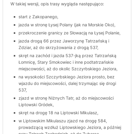
W takiej wersji, opis trasy wygląda następująco:
start z Zakopanego,
jazda w stronę Łysej Polany (jak na Morskie Oko),
przekroczenie granicy ze Słowacją na Łysej Polanie,
jazda drogą 66 przez Jaworzynę Tatrzańską i
Zdziar, aż do skrzyżowania z drogą 537,
skręt na zachód i jazda 537-jką przez Tatrzańską
Łomnicę, Stary Smokowiec i inne podtatrzańskie
miejscowości, aż do okolic Szczyrbskiego Jeziora,
na wysokości Szczyrbskiego Jeziora prosto, bez
wjazdu do miejscowości, dalej trzymając się drogi
537,
zjazd w stronę Niżnych Tatr, aż do miejscowości
Liptowski Gródek,
skręt na drogę 18 na Liptowski Mikulasz,
w Liptowskim Mikulaszu zjazd na drogę 584,
prowadzącą wzdłuż Liptowskiego Jeziora, a później
przy Tatrach Zachodnich, aż do Zuberca,