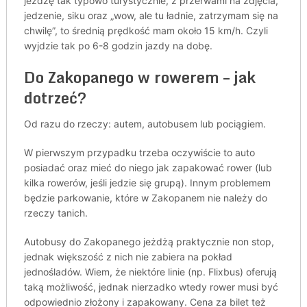
jeżdżę tak typowo turystycznie, z przerwami na zdjęcia,
jedzenie, siku oraz „wow, ale tu ładnie, zatrzymam się na
chwilę”, to średnią prędkość mam około 15 km/h. Czyli
wyjdzie tak po 6-8 godzin jazdy na dobę.
Do Zakopanego w rowerem – jak
dotrzeć?
Od razu do rzeczy: autem, autobusem lub pociągiem.
W pierwszym przypadku trzeba oczywiście to auto
posiadać oraz mieć do niego jak zapakować rower (lub
kilka rowerów, jeśli jedzie się grupą). Innym problemem
będzie parkowanie, które w Zakopanem nie należy do
rzeczy tanich.
Autobusy do Zakopanego jeżdżą praktycznie non stop,
jednak większość z nich nie zabiera na pokład
jednośladów. Wiem, że niektóre linie (np. Flixbus) oferują
taką możliwość, jednak nierzadko wtedy rower musi być
odpowiednio złożony i zapakowany. Cena za bilet też