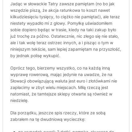
Jadąc w słowackie Tatry zawsze pamiętam (no bo jak
wszędzie piszą, że akcja ratunkowa to koszt nawet
kilkudziesięciu tysięcy, to ciężko nie pamiętać), ale teraz
niestety wypadło mi z głowy. Pomyłkę uświadomiłem
sobie dopiero będąc w trasie, kiedy na taki zakup było
już trochę za późno. Ostatecznie, nic złego się nie stało,
ale i tak wolę teraz ostrzec innych, a i pisząc o tym w
niniejszym tekście, sam lepiej zapamiętam na przyszłość,
by jednak polisę wykupić.
Oprócz tego, bierzemy wszystko, co na każdą inną
wyprawę rowerową, mając jedynie na uwadze, że na
Słowacji obowiązującą waluta jest euro i złotówkami nie
zapłacimy w zbyt wielu miejscach. Miłą rzeczą jest
natomiast, że tamtejsze sklepy otwarte są również w
niedzielę.
Dla porządku, jeszcze spis rzeczy, które ze sobą
zabrałem na tę dwudniową wycieczkę:
na wypadek awarii: 2 dętki, pompka, skuwacz do