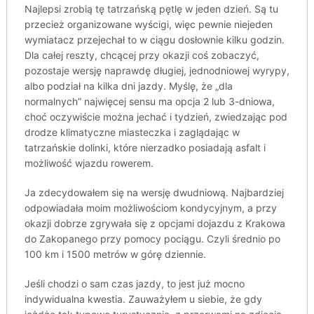
Najlepsi zrobią tę tatrzańską pętlę w jeden dzień. Są tu
przecież organizowane wyścigi, więc pewnie niejeden
wymiatacz przejechał to w ciągu dosłownie kilku godzin.
Dla całej reszty, chcącej przy okazji coś zobaczyć,
pozostaje wersję naprawdę długiej, jednodniowej wyrypy,
albo podział na kilka dni jazdy. Myślę, że „dla
normalnych” najwięcej sensu ma opcja 2 lub 3-dniowa,
choć oczywiście można jechać i tydzień, zwiedzając pod
drodze klimatyczne miasteczka i zaglądając w
tatrzańskie dolinki, które nierzadko posiadają asfalt i
możliwość wjazdu rowerem.
Ja zdecydowałem się na wersję dwudniową. Najbardziej
odpowiadała moim możliwościom kondycyjnym, a przy
okazji dobrze zgrywała się z opcjami dojazdu z Krakowa
do Zakopanego przy pomocy pociągu. Czyli średnio po
100 km i 1500 metrów w górę dziennie.
Jeśli chodzi o sam czas jazdy, to jest już mocno
indywidualna kwestia. Zauważyłem u siebie, że gdy