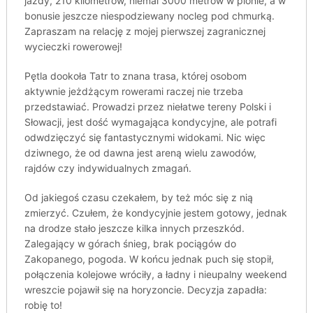
jazdy, 210 kilometrów, niemal 3000 metrów w pionie, a w
bonusie jeszcze niespodziewany nocleg pod chmurką.
Zapraszam na relację z mojej pierwszej zagranicznej
wycieczki rowerowej!
Pętla dookoła Tatr to znana trasa, której osobom
aktywnie jeżdżącym rowerami raczej nie trzeba
przedstawiać. Prowadzi przez niełatwe tereny Polski i
Słowacji, jest dość wymagająca kondycyjne, ale potrafi
odwdzięczyć się fantastycznymi widokami. Nic więc
dziwnego, że od dawna jest areną wielu zawodów,
rajdów czy indywidualnych zmagań.
Od jakiegoś czasu czekałem, by też móc się z nią
zmierzyć. Czułem, że kondycyjnie jestem gotowy, jednak
na drodze stało jeszcze kilka innych przeszkód.
Zalegający w górach śnieg, brak pociągów do
Zakopanego, pogoda. W końcu jednak puch się stopił,
połączenia kolejowe wróciły, a ładny i nieupalny weekend
wreszcie pojawił się na horyzoncie. Decyzja zapadła:
robię to!