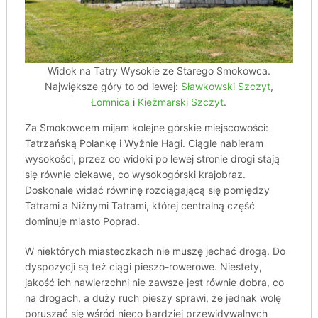
Widok na Tatry Wysokie ze Starego Smokowca.
Największe góry to od lewej:
Sławkowski Szczyt
,
Łomnica
i
Kieżmarski Szczyt
.
Za Smokowcem mijam kolejne górskie miejscowości:
Tatrzańską Polankę i Wyżnie Hagi. Ciągle nabieram
wysokości, przez co widoki po lewej stronie drogi stają
się równie ciekawe, co wysokogórski krajobraz.
Doskonale widać równinę rozciągającą się pomiędzy
Tatrami a Niżnymi Tatrami, której centralną część
dominuje miasto Poprad.
W niektórych miasteczkach nie muszę jechać drogą. Do
dyspozycji są też ciągi pieszo-rowerowe. Niestety,
jakość ich nawierzchni nie zawsze jest równie dobra, co
na drogach, a duży ruch pieszy sprawi, że jednak wolę
poruszać się wśród nieco bardziej przewidywalnych