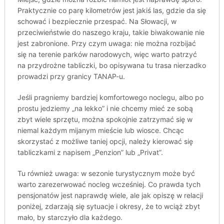
Praktycznie co parę kilometrów jest jakiś las, gdzie da się
schować i bezpiecznie przespać. Na Słowacji, w
przeciwieństwie do naszego kraju, takie biwakowanie nie
jest zabronione. Przy czym uwaga: nie można rozbijać
się na terenie parków narodowych, więc warto patrzyć
na przydrożne tabliczki, bo opisywana tu trasa nierzadko
prowadzi przy granicy TANAP-u.
Jeśli pragniemy bardziej komfortowego noclegu, albo po
prostu jedziemy „na lekko” i nie chcemy mieć ze sobą
zbyt wiele sprzętu, można spokojnie zatrzymać się w
niemal każdym mijanym mieście lub wiosce. Chcąc
skorzystać z możliwe taniej opcji, należy kierować się
tabliczkami z napisem „Penzion” lub „Privat”.
Tu również uwaga: w sezonie turystycznym może być
warto zarezerwować nocleg wcześniej. Co prawda tych
pensjonatów jest naprawdę wiele, ale jak opiszę w relacji
poniżej, zdarzają się sytuacje i okresy, że to wciąż zbyt
mało, by starczyło dla każdego.