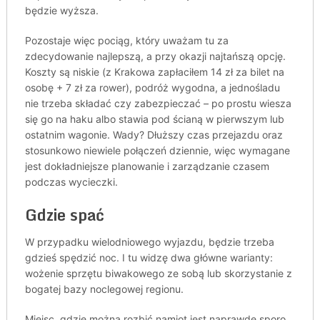
będzie wyższa.
Pozostaje więc pociąg, który uważam tu za
zdecydowanie najlepszą, a przy okazji najtańszą opcję.
Koszty są niskie (z Krakowa zapłaciłem 14 zł za bilet na
osobę + 7 zł za rower), podróż wygodna, a jednośladu
nie trzeba składać czy zabezpieczać – po prostu wiesza
się go na haku albo stawia pod ścianą w pierwszym lub
ostatnim wagonie. Wady? Dłuższy czas przejazdu oraz
stosunkowo niewiele połączeń dziennie, więc wymagane
jest dokładniejsze planowanie i zarządzanie czasem
podczas wycieczki.
Gdzie spać
W przypadku wielodniowego wyjazdu, będzie trzeba
gdzieś spędzić noc. I tu widzę dwa główne warianty:
wożenie sprzętu biwakowego ze sobą lub skorzystanie z
bogatej bazy noclegowej regionu.
Miejsc, gdzie można rozbić namiot jest naprawdę sporo.