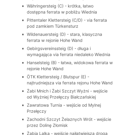
Währingersteig (C) - krótka, łatwo
dostępna ferrata w pobliżu Wiednia
Pittentaler Klettersteig (C/D) - via ferrata
pod zamkiem Türkensturz
Wildenauersteig (D) - stara, klasyczna
ferrata w rejonie Hohe Wand
Gebirgsvereinssteig (D) - długa i
wymagająca via ferrata niedaleko Wiednia
Hanselsteig (B) - łatwa, widokowa ferrata w
rejonie Hohe Wand
ÖTK Klettersteig / Blutspur (E) -
najtrudniejsza via ferrata rejonu Hohe Wand
Żabi Mnich i Żabi Szczyt Wyżni - wejście
od Wyżniej Przełęczy Białczańskiej
Zawratowa Turnia - wejście od Mylnej
Przełęczy
Zachodni Szczyt Żelaznych Wrót - wejście
przez Dolinę Złomisk
Żabia Lalka - wejście najłatwiejszą drogą