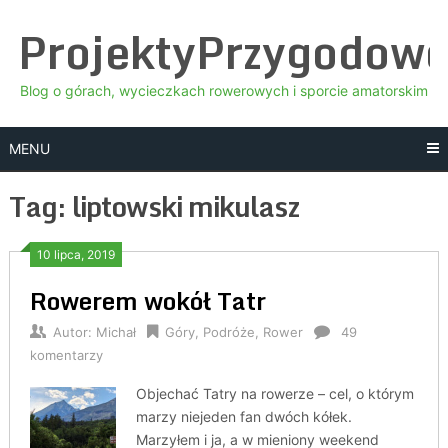
Skip
ProjektyPrzygodow
to
content
Blog o górach, wycieczkach rowerowych i sporcie amatorskim
MENU
Tag:
liptowski mikulasz
10 lipca, 2019
Rowerem wokół Tatr
Autor:
Michał
Góry
,
Podróże
,
Rower
49
komentarzy
Objechać Tatry na rowerze – cel, o którym
marzy niejeden fan dwóch kółek.
Marzyłem i ja, a w mieniony weekend