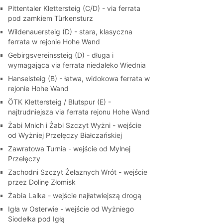
Pittentaler Klettersteig (C/D) - via ferrata
pod zamkiem Türkensturz
Wildenauersteig (D) - stara, klasyczna
ferrata w rejonie Hohe Wand
Gebirgsvereinssteig (D) - długa i
wymagająca via ferrata niedaleko Wiednia
Hanselsteig (B) - łatwa, widokowa ferrata w
rejonie Hohe Wand
ÖTK Klettersteig / Blutspur (E) -
najtrudniejsza via ferrata rejonu Hohe Wand
Żabi Mnich i Żabi Szczyt Wyżni - wejście
od Wyżniej Przełęczy Białczańskiej
Zawratowa Turnia - wejście od Mylnej
Przełęczy
Zachodni Szczyt Żelaznych Wrót - wejście
przez Dolinę Złomisk
Żabia Lalka - wejście najłatwiejszą drogą
Igła w Osterwie - wejście od Wyżniego
Siodełka pod Igłą