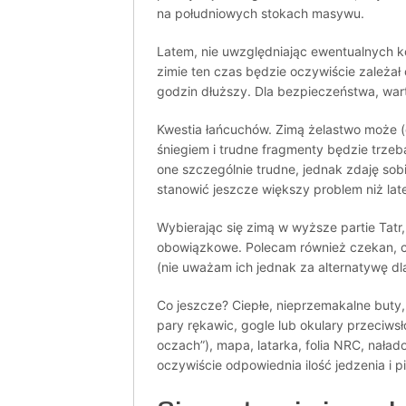
na południowych stokach masywu.
Latem, nie uwzględniając ewentualnych kol
zimie ten czas będzie oczywiście zależał
godzin dłuższy. Dla bezpieczeństwa, war
Kwestia łańcuchów. Zimą żelastwo może (c
śniegiem i trudne fragmenty będzie trze
one szczególnie trudne, jednak zdaję so
stanowić jeszcze większy problem niż lat
Wybierając się zimą w wyższe partie Tatr
obowiązkowe. Polecam również czekan, ch
(nie uważam ich jednak za alternatywę d
Co jeszcze? Ciepłe, nieprzemakalne buty,
pary rękawic, gogle lub okulary przeciwsł
oczach”), mapa, latarka, folia NRC, nał
oczywiście odpowiednia ilość jedzenia i pi