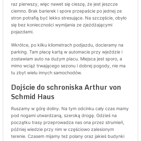
raz pierwszy, więc nawet się cieszę, że jest jeszcze
ciemno. Brak barierek i spore przepaście po jednej ze
stron potrafią być lekko stresujące. Na szczęście, obyło
się bez konieczności wymijania ze zjeżdżającymi
pojazdami.
Wkrótce, po kilku kilometrach podjazdu, docieramy na
parking. Tam płacę kartą w automacie przy wjeździe i
zostawiam auto na dużym placu. Miejsca jest sporo, a
mimo wciąż trwającego sezonu i dobrej pogody, nie ma
tu zbyt wielu innych samochodów.
Dojście do schroniska Arthur von
Schmid Haus
Ruszamy w górę doliny. Na tym odcinku cały czas mamy
pod nogami utwardzaną, szeroką drogę. Gdzieś na
początku trasy przeprowadza nas ona przez strumień,
później wiedzie przy nim w częściowo zalesionym
terenie. Czasem mijamy też polany oraz jakieś budynki