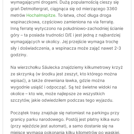
wymagającymi drogami. Dużą popularnością cieszy się
grań Detmoltergrat, ciągnąca się od mierzącego 3360
metrów
Hochalmspitze
. To łatwa, choć długa droga
wspinaczkowa, częściowo zamieniona na via ferratę.
Inną ferratę wytyczono na południowo-zachodniej ścianie
góry – ta posiada trudności D/E i jest jedną z najbardziej
wymagających w okolicy. Jej przejście wymaga trochę
siły i doświadczenia, a wspinacza może zająć nawet 2-3
godziny.
Na wierzchołku Säulecka znajdziemy kilkumetrowy krzyż
ze skrzynką (w środku jest zeszyt, kto którego można
wpisać), a także drewniana ławka, gdzie można
wygodnie usiąść i odpocząć. Są też świetne widoki na
okolice – kto wie, może najlepsze ze wszystkich
szczytów, jakie odwiedziłem podczas tego wyjazdu.
Początek trasy znajduje się natomiast na parkingu przy
granicy parku narodowego. Postój jest płatny kilka euro
(przy wjeździe jest automat), a samo dostanie się na
miejsce wymaga pokonania kilku kilometrów po wąskiej,