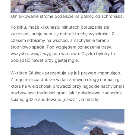
Umiarkowanie strome podejście na północ od schroniska.
Po kilku, może kilkunastu minutach poruszania się
zakosami, udaje nam się nabrać trochę wysokości. Z
czasem odbijamy na wschód, a nachylenie terenu
stopniowo spada. Pod względem oznaczenia trasy,
wszystko wciąż wygląda wzorowo. Ciężko byłoby tu
pobłądzić nawet przy gęstej mgle.
Wkrótce Säuleck prezentuje się już prawdę imponująco.
Z tego miejsca dobrze widać zarówno drogę normalną,
która na wierzchołek prowadzi przy łagodnie nachylonej i
pozbawionej trudności grani, jak i południowo-zachodnią
ścianę, gdzie zbudowano „naszą” via ferratę.