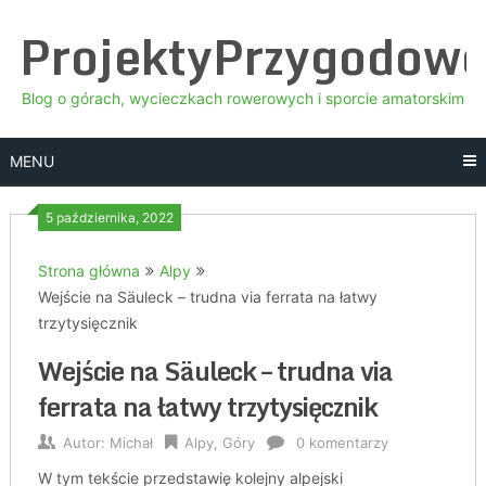
Skip
ProjektyPrzygodow
to
content
Blog o górach, wycieczkach rowerowych i sporcie amatorskim
MENU
5 października, 2022
Strona główna
Alpy
Wejście na Säuleck – trudna via ferrata na łatwy
trzytysięcznik
Wejście na Säuleck – trudna via
ferrata na łatwy trzytysięcznik
Autor:
Michał
Alpy
,
Góry
0 komentarzy
W tym tekście przedstawię kolejny alpejski