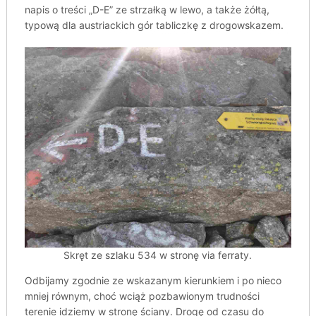
napis o treści „D-E” ze strzałką w lewo, a także żółtą,
typową dla austriackich gór tabliczkę z drogowskazem.
Skręt ze szlaku 534 w stronę via ferraty.
Odbijamy zgodnie ze wskazanym kierunkiem i po nieco
mniej równym, choć wciąż pozbawionym trudności
terenie idziemy w stronę ściany. Drogę od czasu do