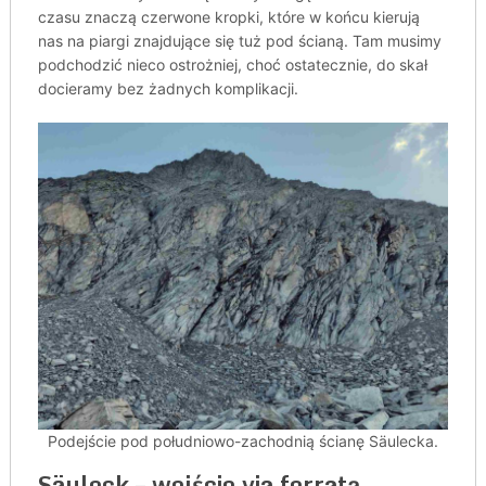
czasu znaczą czerwone kropki, które w końcu kierują
nas na piargi znajdujące się tuż pod ścianą. Tam musimy
podchodzić nieco ostrożniej, choć ostatecznie, do skał
docieramy bez żadnych komplikacji.
Podejście pod południowo-zachodnią ścianę Säulecka.
Säuleck – wejście via ferratą