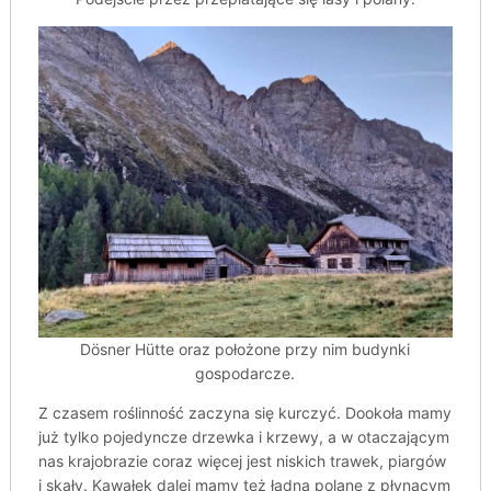
Dösner Hütte oraz położone przy nim budynki
gospodarcze.
Z czasem roślinność zaczyna się kurczyć. Dookoła mamy
już tylko pojedyncze drzewka i krzewy, a w otaczającym
nas krajobrazie coraz więcej jest niskich trawek, piargów
i skały. Kawałek dalej mamy też ładną polanę z płynącym