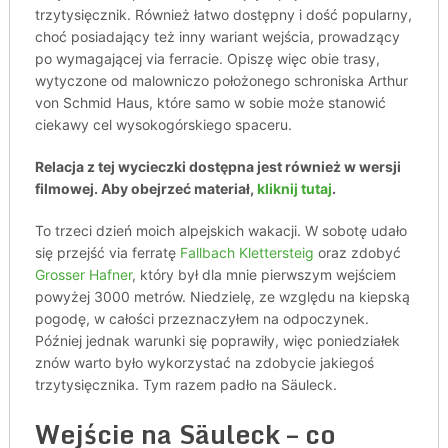
trzytysięcznik. Również łatwo dostępny i dość popularny,
choć posiadający też inny wariant wejścia, prowadzący
po wymagającej via ferracie. Opiszę więc obie trasy,
wytyczone od malowniczo położonego schroniska Arthur
von Schmid Haus, które samo w sobie może stanowić
ciekawy cel wysokogórskiego spaceru.
Relacja z tej wycieczki dostępna jest również w wersji
filmowej. Aby obejrzeć materiał,
kliknij tutaj
.
To trzeci dzień moich alpejskich wakacji. W sobotę udało
się przejść via ferratę
Fallbach Klettersteig
oraz zdobyć
Grosser Hafner
, który był dla mnie pierwszym wejściem
powyżej 3000 metrów. Niedzielę, ze względu na kiepską
pogodę, w całości przeznaczyłem na odpoczynek.
Później jednak warunki się poprawiły, więc poniedziałek
znów warto było wykorzystać na zdobycie jakiegoś
trzytysięcznika. Tym razem padło na Säuleck.
Wejście na Säuleck – co