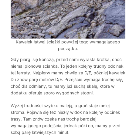
Kawałek łatwej ścieżki powyżej tego wymagającego
początku.
Gdy piargi się kończą, przed nami wyrasta krótka, choć
niemal pionowa ścianka. To jeden kolejny trudny odcinek
tej ferraty. Najpierw mamy chwilę za D/E, później kawałek
D i znów parę metrów D/E. Przejście wymaga trochę siły,
choć dla odmiany, tu mamy już suchą skałę, która w
dodatku oferuje sporo wygodnych stopni.
Wyżej trudności szybko maleją, a grań staje mniej
stroma. Pojawia się też niezły widok na kolejny odcinek
trasy. Tam znów czeka nas trochę bardziej
wymagającego podejścia, jednak póki co, mamy przed
sobą parę łatwiejszych minut.