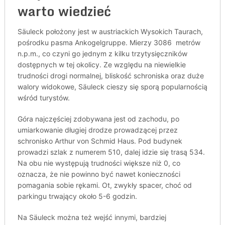
warto wiedzieć
Säuleck położony jest w austriackich Wysokich Taurach,
pośrodku pasma Ankogelgruppe. Mierzy 3086 metrów
n.p.m., co czyni go jednym z kilku trzytysięczników
dostępnych w tej okolicy. Ze względu na niewielkie
trudności drogi normalnej, bliskość schroniska oraz duże
walory widokowe, Säuleck cieszy się sporą popularnością
wśród turystów.
Góra najczęściej zdobywana jest od zachodu, po
umiarkowanie długiej drodze prowadzącej przez
schronisko Arthur von Schmid Haus. Pod budynek
prowadzi szlak z numerem 510, dalej idzie się trasą 534.
Na obu nie występują trudności większe niż 0, co
oznacza, że nie powinno być nawet konieczności
pomagania sobie rękami. Ot, zwykły spacer, choć od
parkingu trwający około 5-6 godzin.
Na Säuleck można też wejść innymi, bardziej