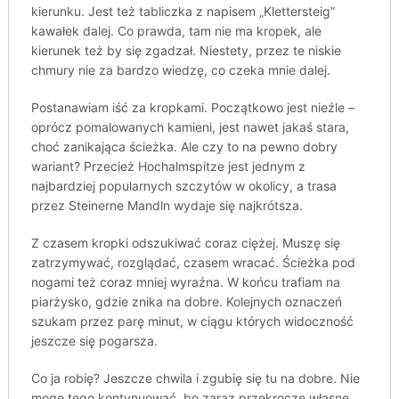
kierunku. Jest też tabliczka z napisem „Klettersteig”
kawałek dalej. Co prawda, tam nie ma kropek, ale
kierunek też by się zgadzał. Niestety, przez te niskie
chmury nie za bardzo wiedzę, co czeka mnie dalej.
Postanawiam iść za kropkami. Początkowo jest nieźle –
oprócz pomalowanych kamieni, jest nawet jakaś stara,
choć zanikająca ścieżka. Ale czy to na pewno dobry
wariant? Przecież Hochalmspitze jest jednym z
najbardziej popularnych szczytów w okolicy, a trasa
przez Steinerne Mandln wydaje się najkrótsza.
Z czasem kropki odszukiwać coraz ciężej. Muszę się
zatrzymywać, rozglądać, czasem wracać. Ścieżka pod
nogami też coraz mniej wyraźna. W końcu trafiam na
piarżysko, gdzie znika na dobre. Kolejnych oznaczeń
szukam przez parę minut, w ciągu których widoczność
jeszcze się pogarsza.
Co ja robię? Jeszcze chwila i zgubię się tu na dobre. Nie
mogę tego kontynuować, bo zaraz przekroczę własne