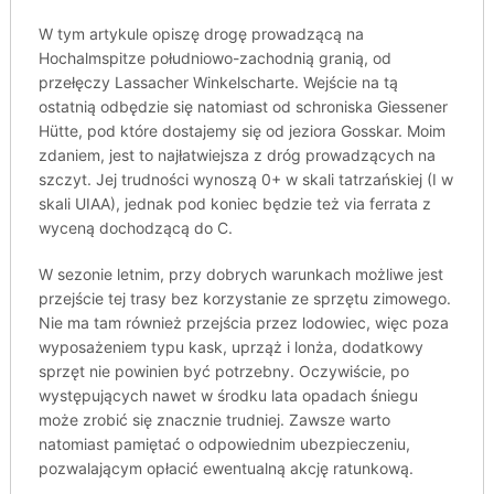
W tym artykule opiszę drogę prowadzącą na
Hochalmspitze południowo-zachodnią granią, od
przełęczy Lassacher Winkelscharte. Wejście na tą
ostatnią odbędzie się natomiast od schroniska Giessener
Hütte, pod które dostajemy się od jeziora Gosskar. Moim
zdaniem, jest to najłatwiejsza z dróg prowadzących na
szczyt. Jej trudności wynoszą 0+ w skali tatrzańskiej (I w
skali UIAA), jednak pod koniec będzie też via ferrata z
wyceną dochodzącą do C.
W sezonie letnim, przy dobrych warunkach możliwe jest
przejście tej trasy bez korzystanie ze sprzętu zimowego.
Nie ma tam również przejścia przez lodowiec, więc poza
wyposażeniem typu kask, uprząż i lonża, dodatkowy
sprzęt nie powinien być potrzebny. Oczywiście, po
występujących nawet w środku lata opadach śniegu
może zrobić się znacznie trudniej. Zawsze warto
natomiast pamiętać o odpowiednim ubezpieczeniu,
pozwalającym opłacić ewentualną akcję ratunkową.