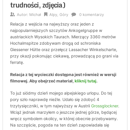
trudności, zdjęcia)
Autor:
Michał
Alpy
,
Góry
0 komentarzy
Relacja z wejścia na najwyższy oraz jeden z
najpopularniejszych szczytów Ankogelgruppe w
austriackich Wysokich Taurach. Mierzący 3360 metrów
Hochalmspitze zdobywam drogą od schroniska
Giessener Hütte oraz przełęcz Lassacher Winkelscharte,
przy okazji pokonując ciekawą, prowadzącą po grani via
ferratę.
Relacja z tej wycieczki dostępna jest również w wersji
filmowej. Aby obejrzeć materiał,
kliknij tutaj
.
To już siódmy dzień mojego alpejskiego urlopu. Do tej
pory szło naprawdę nieźle. Udało się zdobyć 4
trzytysięczniki, w tym najwyższy w Austrii
Grossglockner
.
Wciąż jednak marzyłem o jeszcze jednej górze, będącej
wręcz symbolem okolicy, w której obecnie przebywamy.
Na szczęście, pogoda na ten dzień zapowiadała się