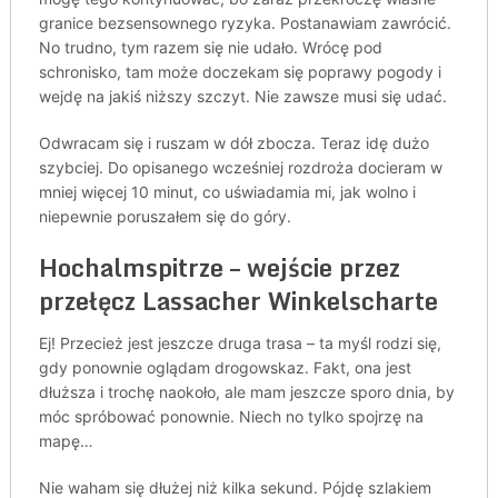
granice bezsensownego ryzyka. Postanawiam zawrócić.
No trudno, tym razem się nie udało. Wrócę pod
schronisko, tam może doczekam się poprawy pogody i
wejdę na jakiś niższy szczyt. Nie zawsze musi się udać.
Odwracam się i ruszam w dół zbocza. Teraz idę dużo
szybciej. Do opisanego wcześniej rozdroża docieram w
mniej więcej 10 minut, co uświadamia mi, jak wolno i
niepewnie poruszałem się do góry.
Hochalmspitrze – wejście przez
przełęcz Lassacher Winkelscharte
Ej! Przecież jest jeszcze druga trasa – ta myśl rodzi się,
gdy ponownie oglądam drogowskaz. Fakt, ona jest
dłuższa i trochę naokoło, ale mam jeszcze sporo dnia, by
móc spróbować ponownie. Niech no tylko spojrzę na
mapę…
Nie waham się dłużej niż kilka sekund. Pójdę szlakiem