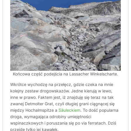
Końcowa część podejścia na Lassacher Winkelscharte.
Wkrótce wychodzę na przełęcz, gdzie czeka na mnie
kolejny zestaw drogowskazów. Jedne kierują w lewo,
inne w prawo. Faktem jest, iż znajduję się teraz na tak
zwanej Detmolter Grat, czyli długiej grani ciągnącej się
między Hochalmspitze a
Säuleckiem
. To dość popularna
droga, wymagająca odrobiny umiejętności
wspinaczkowych i poruszania się po via ferratach. Dziś
przejdę tylko jej kawałek.