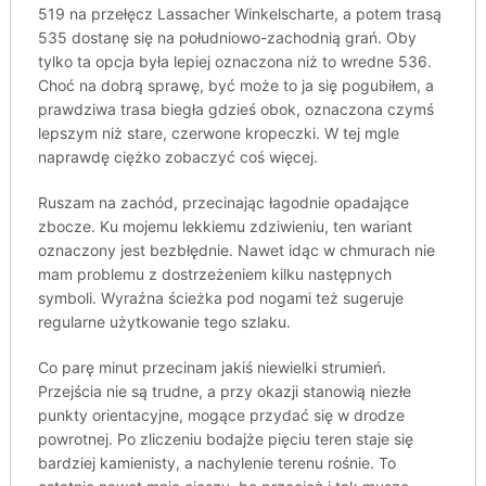
519 na przełęcz Lassacher Winkelscharte, a potem trasą
535 dostanę się na południowo-zachodnią grań. Oby
tylko ta opcja była lepiej oznaczona niż to wredne 536.
Choć na dobrą sprawę, być może to ja się pogubiłem, a
prawdziwa trasa biegła gdzieś obok, oznaczona czymś
lepszym niż stare, czerwone kropeczki. W tej mgle
naprawdę ciężko zobaczyć coś więcej.
Ruszam na zachód, przecinając łagodnie opadające
zbocze. Ku mojemu lekkiemu zdziwieniu, ten wariant
oznaczony jest bezbłędnie. Nawet idąc w chmurach nie
mam problemu z dostrzeżeniem kilku następnych
symboli. Wyraźna ścieżka pod nogami też sugeruje
regularne użytkowanie tego szlaku.
Co parę minut przecinam jakiś niewielki strumień.
Przejścia nie są trudne, a przy okazji stanowią niezłe
punkty orientacyjne, mogące przydać się w drodze
powrotnej. Po zliczeniu bodajże pięciu teren staje się
bardziej kamienisty, a nachylenie terenu rośnie. To