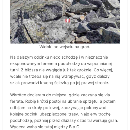
Widoki po wejściu na grań.
Na dalszym odcinku nieco schodzę i w nieznacznie
eksponowanym terenem podchodzę do wspomnianej
turni. Z bliższa nie wygląda już tak groźnie. Co więcej,
wcale nie trzeba się na nią wdrapywać, gdyż dalszy
szlak prowadzi kruchą ścieżką po jej prawej stronie.
Wkrótce docieram do miejsca, gdzie zaczyna się via
ferrata. Robię krótki postój na ubranie sprzętu, a potem
odbijam na skały po lewej, zaczynając pokonywać
kolejne odcinki ubezpieczonej trasy. Najpierw trochę
podchodzę, później przez dłuższy czas trawersuję grań.
Wycena waha się tutaj między B a C.