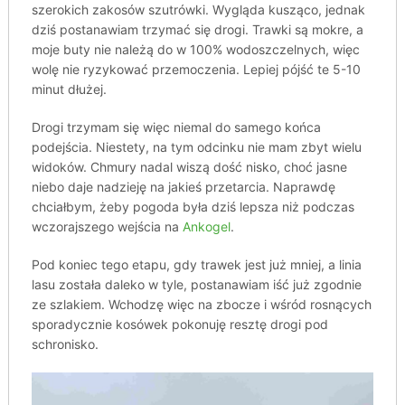
szerokich zakosów szutrówki. Wygląda kusząco, jednak
dziś postanawiam trzymać się drogi. Trawki są mokre, a
moje buty nie należą do w 100% wodoszczelnych, więc
wolę nie ryzykować przemoczenia. Lepiej pójść te 5-10
minut dłużej.
Drogi trzymam się więc niemal do samego końca
podejścia. Niestety, na tym odcinku nie mam zbyt wielu
widoków. Chmury nadal wiszą dość nisko, choć jasne
niebo daje nadzieję na jakieś przetarcia. Naprawdę
chciałbym, żeby pogoda była dziś lepsza niż podczas
wczorajszego wejścia na
Ankogel
.
Pod koniec tego etapu, gdy trawek jest już mniej, a linia
lasu została daleko w tyle, postanawiam iść już zgodnie
ze szlakiem. Wchodzę więc na zbocze i wśród rosnących
sporadycznie kosówek pokonuję resztę drogi pod
schronisko.