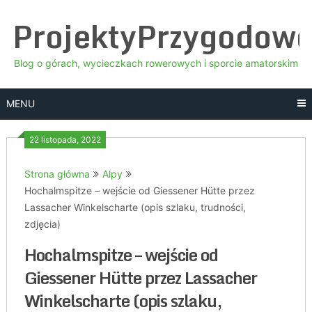
Skip
ProjektyPrzygodow
to
content
Blog o górach, wycieczkach rowerowych i sporcie amatorskim
MENU
22 listopada, 2022
Strona główna
Alpy
Hochalmspitze – wejście od Giessener Hütte przez
Lassacher Winkelscharte (opis szlaku, trudności,
zdjęcia)
Hochalmspitze – wejście od
Giessener Hütte przez Lassacher
Winkelscharte (opis szlaku,