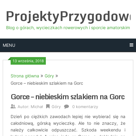
Skip
ProjektyPrzygodow
to
content
Blog o górach, wycieczkach rowerowych i sporcie amatorskim
MENU
13 września, 2018
Strona główna
Góry
Gorce – niebieskim szlakiem na Gorc
Gorce – niebieskim szlakiem na Gorc
Autor:
Michał
Góry
0 komentarzy
Dzień po ciężkich zawodach lepiej nie wybierać się na
całodniową, górską wycieczkę. Ale to nie znaczy, że
należy całkowicie odpuszczać. Szkoda weekendu i