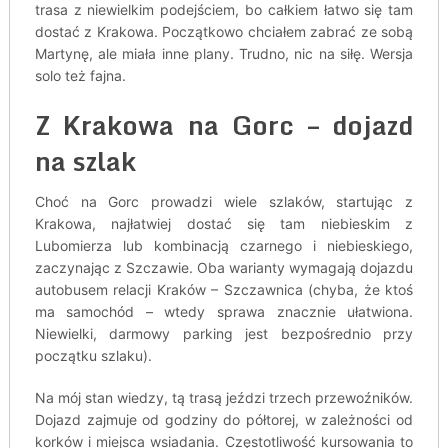
trasa z niewielkim podejściem, bo całkiem łatwo się tam
dostać z Krakowa. Początkowo chciałem zabrać ze sobą
Martynę, ale miała inne plany. Trudno, nic na siłę. Wersja
solo też fajna.
Z Krakowa na Gorc – dojazd
na szlak
Choć na Gorc prowadzi wiele szlaków, startując z
Krakowa, najłatwiej dostać się tam niebieskim z
Lubomierza lub kombinacją czarnego i niebieskiego,
zaczynając z Szczawie. Oba warianty wymagają dojazdu
autobusem relacji Kraków – Szczawnica (chyba, że ktoś
ma samochód – wtedy sprawa znacznie ułatwiona.
Niewielki, darmowy parking jest bezpośrednio przy
początku szlaku).
Na mój stan wiedzy, tą trasą jeździ trzech przewoźników.
Dojazd zajmuje od godziny do półtorej, w zależności od
korków i miejsca wsiadania. Częstotliwość kursowania to