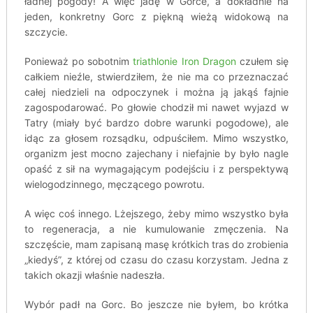
ładnej pogody! A więc jadę w Gorce, a dokładnie na
jeden, konkretny Gorc z piękną wieżą widokową na
szczycie.
Ponieważ po sobotnim
triathlonie Iron Dragon
czułem się
całkiem nieźle, stwierdziłem, że nie ma co przeznaczać
całej niedzieli na odpoczynek i można ją jakąś fajnie
zagospodarować. Po głowie chodził mi nawet wyjazd w
Tatry (miały być bardzo dobre warunki pogodowe), ale
idąc za głosem rozsądku, odpuściłem. Mimo wszystko,
organizm jest mocno zajechany i niefajnie by było nagle
opaść z sił na wymagającym podejściu i z perspektywą
wielogodzinnego, męczącego powrotu.
A więc coś innego. Lżejszego, żeby mimo wszystko była
to regeneracja, a nie kumulowanie zmęczenia. Na
szczęście, mam zapisaną masę krótkich tras do zrobienia
„kiedyś”, z której od czasu do czasu korzystam. Jedna z
takich okazji właśnie nadeszła.
Wybór padł na Gorc. Bo jeszcze nie byłem, bo krótka