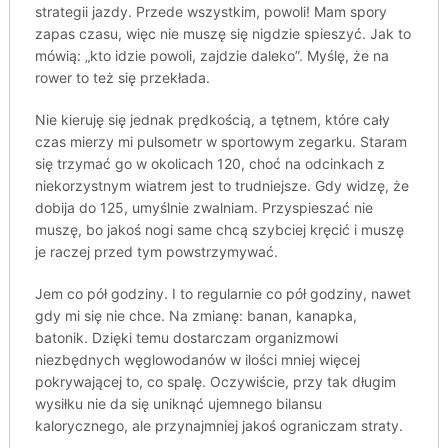
strategii jazdy. Przede wszystkim, powoli! Mam spory
zapas czasu, więc nie muszę się nigdzie spieszyć. Jak to
mówią: „kto idzie powoli, zajdzie daleko”. Myślę, że na
rower to też się przekłada.
Nie kieruję się jednak prędkością, a tętnem, które cały
czas mierzy mi pulsometr w sportowym zegarku. Staram
się trzymać go w okolicach 120, choć na odcinkach z
niekorzystnym wiatrem jest to trudniejsze. Gdy widzę, że
dobija do 125, umyślnie zwalniam. Przyspieszać nie
muszę, bo jakoś nogi same chcą szybciej kręcić i muszę
je raczej przed tym powstrzymywać.
Jem co pół godziny. I to regularnie co pół godziny, nawet
gdy mi się nie chce. Na zmianę: banan, kanapka,
batonik. Dzięki temu dostarczam organizmowi
niezbędnych węglowodanów w ilości mniej więcej
pokrywającej to, co spalę. Oczywiście, przy tak długim
wysiłku nie da się uniknąć ujemnego bilansu
kalorycznego, ale przynajmniej jakoś ograniczam straty.