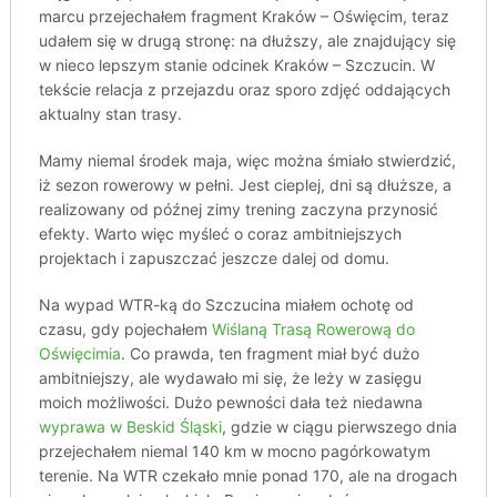
marcu przejechałem fragment Kraków – Oświęcim, teraz
udałem się w drugą stronę: na dłuższy, ale znajdujący się
w nieco lepszym stanie odcinek Kraków – Szczucin. W
tekście relacja z przejazdu oraz sporo zdjęć oddających
aktualny stan trasy.
Mamy niemal środek maja, więc można śmiało stwierdzić,
iż sezon rowerowy w pełni. Jest cieplej, dni są dłuższe, a
realizowany od późnej zimy trening zaczyna przynosić
efekty. Warto więc myśleć o coraz ambitniejszych
projektach i zapuszczać jeszcze dalej od domu.
Na wypad WTR-ką do Szczucina miałem ochotę od
czasu, gdy pojechałem
Wiślaną Trasą Rowerową do
Oświęcimia
. Co prawda, ten fragment miał być dużo
ambitniejszy, ale wydawało mi się, że leży w zasięgu
moich możliwości. Dużo pewności dała też niedawna
wyprawa w Beskid Śląski
, gdzie w ciągu pierwszego dnia
przejechałem niemal 140 km w mocno pagórkowatym
terenie. Na WTR czekało mnie ponad 170, ale na drogach