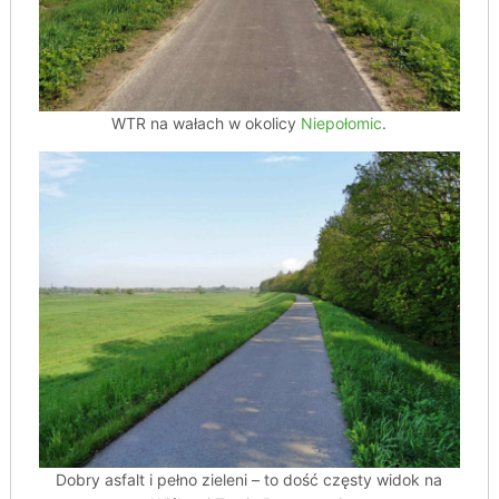
WTR na wałach w okolicy
Niepołomic
.
Dobry asfalt i pełno zieleni – to dość częsty widok na