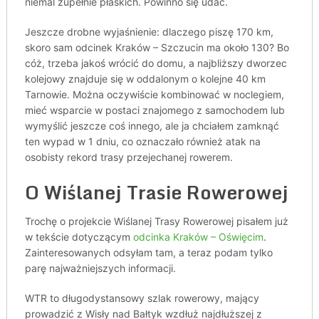
niemal zupełnie płaskich. Powinno się udać.
Jeszcze drobne wyjaśnienie: dlaczego piszę 170 km,
skoro sam odcinek Kraków – Szczucin ma około 130? Bo
cóż, trzeba jakoś wrócić do domu, a najbliższy dworzec
kolejowy znajduje się w oddalonym o kolejne 40 km
Tarnowie. Można oczywiście kombinować w noclegiem,
mieć wsparcie w postaci znajomego z samochodem lub
wymyślić jeszcze coś innego, ale ja chciałem zamknąć
ten wypad w 1 dniu, co oznaczało również atak na
osobisty rekord trasy przejechanej rowerem.
O Wiślanej Trasie Rowerowej
Trochę o projekcie Wiślanej Trasy Rowerowej pisałem już
w tekście dotyczącym
odcinka Kraków – Oświęcim
.
Zainteresowanych odsyłam tam, a teraz podam tylko
parę najważniejszych informacji.
WTR to długodystansowy szlak rowerowy, mający
prowadzić z Wisły nad Bałtyk wzdłuż najdłuższej z