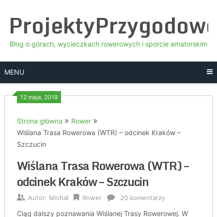
Skip
ProjektyPrzygodow
to
content
Blog o górach, wycieczkach rowerowych i sporcie amatorskim
MENU
12 maja, 2019
Strona główna
Rower
Wiślana Trasa Rowerowa (WTR) – odcinek Kraków –
Szczucin
Wiślana Trasa Rowerowa (WTR) –
odcinek Kraków – Szczucin
Autor:
Michał
Rower
20 komentarzy
Ciąg dalszy poznawania Wiślanej Trasy Rowerowej. W