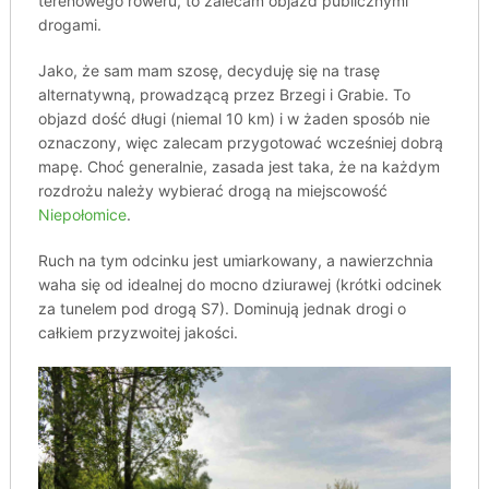
terenowego roweru, to zalecam objazd publicznymi
drogami.
Jako, że sam mam szosę, decyduję się na trasę
alternatywną, prowadzącą przez Brzegi i Grabie. To
objazd dość długi (niemal 10 km) i w żaden sposób nie
oznaczony, więc zalecam przygotować wcześniej dobrą
mapę. Choć generalnie, zasada jest taka, że na każdym
rozdrożu należy wybierać drogą na miejscowość
Niepołomice
.
Ruch na tym odcinku jest umiarkowany, a nawierzchnia
waha się od idealnej do mocno dziurawej (krótki odcinek
za tunelem pod drogą S7). Dominują jednak drogi o
całkiem przyzwoitej jakości.