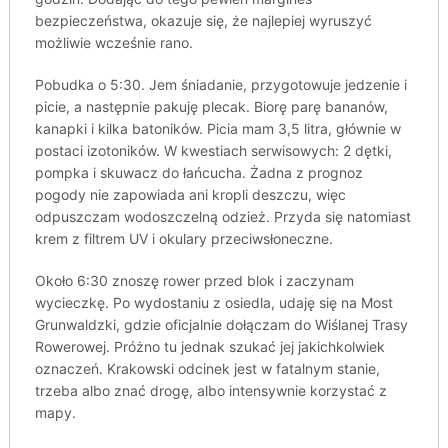
bezpieczeństwa, okazuje się, że najlepiej wyruszyć
możliwie wcześnie rano.
Pobudka o 5:30. Jem śniadanie, przygotowuje jedzenie i
picie, a następnie pakuję plecak. Biorę parę bananów,
kanapki i kilka batoników. Picia mam 3,5 litra, głównie w
postaci izotoników. W kwestiach serwisowych: 2 dętki,
pompka i skuwacz do łańcucha. Żadna z prognoz
pogody nie zapowiada ani kropli deszczu, więc
odpuszczam wodoszczelną odzież. Przyda się natomiast
krem z filtrem UV i okulary przeciwsłoneczne.
Około 6:30 znoszę rower przed blok i zaczynam
wycieczkę. Po wydostaniu z osiedla, udaję się na Most
Grunwaldzki, gdzie oficjalnie dołączam do Wiślanej Trasy
Rowerowej. Próżno tu jednak szukać jej jakichkolwiek
oznaczeń. Krakowski odcinek jest w fatalnym stanie,
trzeba albo znać drogę, albo intensywnie korzystać z
mapy.