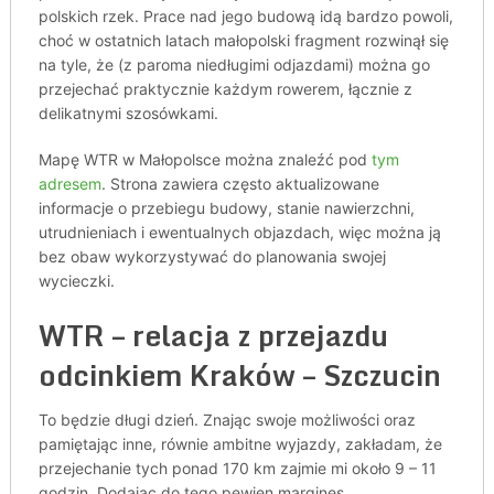
polskich rzek. Prace nad jego budową idą bardzo powoli,
choć w ostatnich latach małopolski fragment rozwinął się
na tyle, że (z paroma niedługimi odjazdami) można go
przejechać praktycznie każdym rowerem, łącznie z
delikatnymi szosówkami.
Mapę WTR w Małopolsce można znaleźć pod
tym
adresem
. Strona zawiera często aktualizowane
informacje o przebiegu budowy, stanie nawierzchni,
utrudnieniach i ewentualnych objazdach, więc można ją
bez obaw wykorzystywać do planowania swojej
wycieczki.
WTR – relacja z przejazdu
odcinkiem Kraków – Szczucin
To będzie długi dzień. Znając swoje możliwości oraz
pamiętając inne, równie ambitne wyjazdy, zakładam, że
przejechanie tych ponad 170 km zajmie mi około 9 – 11
godzin. Dodając do tego pewien margines