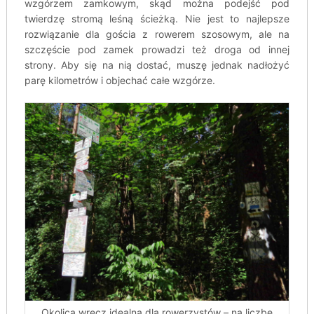
wzgórzem zamkowym, skąd można podejść pod
twierdzę stromą leśną ścieżką. Nie jest to najlepsze
rozwiązanie dla gościa z rowerem szosowym, ale na
szczęście pod zamek prowadzi też droga od innej
strony. Aby się na nią dostać, muszę jednak nadłożyć
parę kilometrów i objechać całe wzgórze.
Okolica wręcz idealna dla rowerzystów – na liczbę