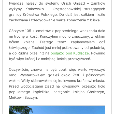
twierdza należy do systemu Orlich Gniazd – zamków
wyżyny Krakowsko – Częstochowskiej strzegących
granicy Królestwa Polskiego. Do dziś jest całkiem nieźle
zachowana i zdecydowanie warta zobaczenia z bliska.
Górzyste 105 kilometrów z poprzedniego weekendu dało
mi trochę w kość. Kończyłem mocno zmęczony, z lekkim
bólem kolana. Dlatego teraz zaplanowałem coś
łatwiejszego. Zachód jest mniej pofałdowany od południa,
a do Rudna bliżej niż na
podjazd pod Kudłacze
. Powinno
być więc krócej i z mniejszą ilością przewyższeń.
Oczywiście, znowu ma być upał, więc warto wyruszyć
rano. Wystartowałem gdzieś około 7:30 i północnymi
wałami Wisły skierowałem się ku lewemu krańcowi miasta.
Przed wodociągami zjazd na Kryspinów, przejazd koło
popularnego kąpieliska, następnie kolejno Cholerzyn,
Mników i Baczyn.