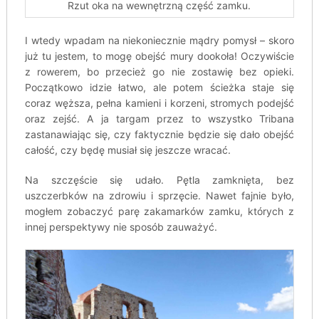
Rzut oka na wewnętrzną część zamku.
I wtedy wpadam na niekoniecznie mądry pomysł – skoro
już tu jestem, to mogę obejść mury dookoła! Oczywiście
z rowerem, bo przecież go nie zostawię bez opieki.
Początkowo idzie łatwo, ale potem ścieżka staje się
coraz węższa, pełna kamieni i korzeni, stromych podejść
oraz zejść. A ja targam przez to wszystko Tribana
zastanawiając się, czy faktycznie będzie się dało obejść
całość, czy będę musiał się jeszcze wracać.
Na szczęście się udało. Pętla zamknięta, bez
uszczerbków na zdrowiu i sprzęcie. Nawet fajnie było,
mogłem zobaczyć parę zakamarków zamku, których z
innej perspektywy nie sposób zauważyć.