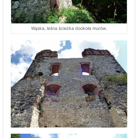
Wąska, leśna ścieżka dookoła murów.