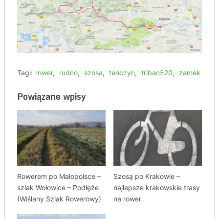
Tagi:
rower
,
rudno
,
szosa
,
tenczyn
,
triban520
,
zamek
Powiązane wpisy
Rowerem po Małopolsce –
Szosą po Krakowie –
szlak Wołowice – Podłęże
najlepsze krakowskie trasy
(Wiślany Szlak Rowerowy)
na rower