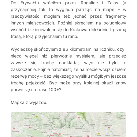
Do Frywałdu wróciłem przez Rogulice i Zalas (a
przynajmniej tak to wygląda patrząc na mapę – w
rzeczywistości mogłem też jechać przez fragmenty
innych miejscowości). Później skręciłem na południowy
wschód i skierowałem się do Krakowa dokładnie tą samą
trasą, którą przyjechałem tu rano.
Wycieczkę skończyłem z 86 kilometrami na liczniku, czyli
nieco więcej niż pierwotnie myślałem, ale przecież
zawsze się trochę nadkłada, więc nie było to
zaskoczenie. Fajnie natomiast, że na mecie wciąż czułem
rezerwę mocy – bez większego wysiłku mógłbym jeszcze
trochę pojeździć. Być może przy kolejnej okazji znów
porwę się na trasę 100+?
Mapka z wyjazdu: