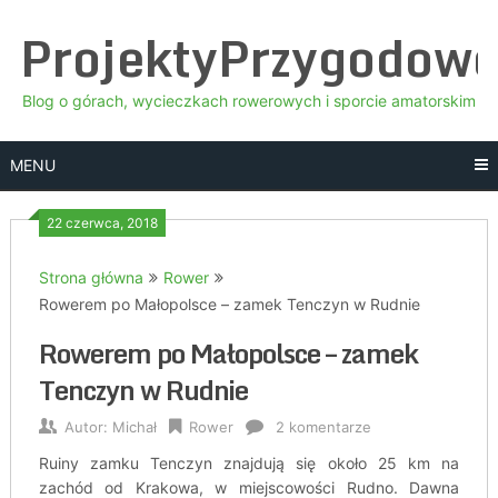
Skip
ProjektyPrzygodow
to
content
Blog o górach, wycieczkach rowerowych i sporcie amatorskim
MENU
22 czerwca, 2018
Strona główna
Rower
Rowerem po Małopolsce – zamek Tenczyn w Rudnie
Rowerem po Małopolsce – zamek
Tenczyn w Rudnie
Autor:
Michał
Rower
2 komentarze
Ruiny zamku Tenczyn znajdują się około 25 km na
zachód od Krakowa, w miejscowości Rudno. Dawna