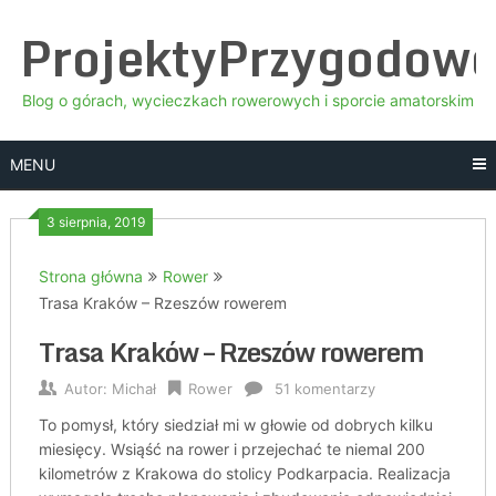
Skip
ProjektyPrzygodow
to
content
Blog o górach, wycieczkach rowerowych i sporcie amatorskim
MENU
3 sierpnia, 2019
Strona główna
Rower
Trasa Kraków – Rzeszów rowerem
Trasa Kraków – Rzeszów rowerem
Autor:
Michał
Rower
51 komentarzy
To pomysł, który siedział mi w głowie od dobrych kilku
miesięcy. Wsiąść na rower i przejechać te niemal 200
kilometrów z Krakowa do stolicy Podkarpacia. Realizacja