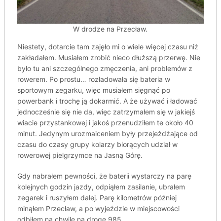
W drodze na Przecław.
Niestety, dotarcie tam zajęło mi o wiele więcej czasu niż
zakładałem. Musiałem zrobić nieco dłuższą przerwę. Nie
było tu ani szczególnego zmęczenia, ani problemów z
rowerem. Po prostu… rozładowała się bateria w
sportowym zegarku, więc musiałem sięgnąć po
powerbank i trochę ją dokarmić. A że używać i ładować
jednocześnie się nie da, więc zatrzymałem się w jakiejś
wiacie przystankowej i jakoś przenudziłem te około 40
minut. Jedynym urozmaiceniem były przejeżdżające od
czasu do czasy grupy kolarzy biorących udział w
rowerowej pielgrzymce na Jasną Górę.
Gdy nabrałem pewności, że baterii wystarczy na parę
kolejnych godzin jazdy, odpiąłem zasilanie, ubrałem
zegarek i ruszyłem dalej. Parę kilometrów później
minąłem Przecław, a po wyjeździe w miejscowości
odbiłem na chwilę na drogę 985.