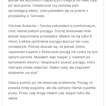
jednak we wszystkich najbliższych miejsca na rower były
już wykupione. Ostatecznie (za namową pani
sprzedającą bilety), zdecydowałem się na powrót z
przesiadką w Tarnowie.
Odcinek Rzeszów – Tarnów pokonałem w komfortowym,
choć niemal pełnym pociągu. Trochę stresowała mnie
jednak wspomniana przesiadka. Miałem na nią tylko 6
minut, a lekkie opóźnienie pociągu jeszcze ten czas
zmniejszyło. Później okazało się, że jednak (mimo
zapewnień kasjerki z Rzeszowa) pociąg nie czeka na tym
samym peronie. Musiałem więc biegać z rowerem po
tarnowskim dworcu i desperacko szukać pociągu, który
miał lada chwila odjechać. Dałem radę, ale zdążyłem
dosłownie „na styk”.
Dalsza podróż już nie stwarzała problemów. Pociąg co
prawda mniej wygodny, ale dla odmiany niemal zupełnie
pusty. Przez całą drogę miałem cały wagon tylko dla
siebie.