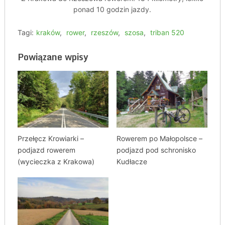
ponad 10 godzin jazdy.
Tagi:
kraków
,
rower
,
rzeszów
,
szosa
,
triban 520
Powiązane wpisy
Przełęcz Krowiarki –
Rowerem po Małopolsce –
podjazd rowerem
podjazd pod schronisko
(wycieczka z Krakowa)
Kudłacze