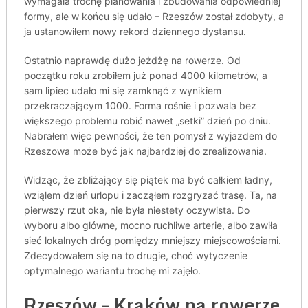
wymagała trochę planowania i zbudowania odpowiedniej
formy, ale w końcu się udało – Rzeszów został zdobyty, a
ja ustanowiłem nowy rekord dziennego dystansu.
Ostatnio naprawdę dużo jeżdżę na rowerze. Od
początku roku zrobiłem już ponad 4000 kilometrów, a
sam lipiec udało mi się zamknąć z wynikiem
przekraczającym 1000. Forma rośnie i pozwala bez
większego problemu robić nawet „setki” dzień po dniu.
Nabrałem więc pewności, że ten pomysł z wyjazdem do
Rzeszowa może być jak najbardziej do zrealizowania.
Widząc, że zbliżający się piątek ma być całkiem ładny,
wziąłem dzień urlopu i zacząłem rozgryzać trasę. Ta, na
pierwszy rzut oka, nie była niestety oczywista. Do
wyboru albo główne, mocno ruchliwe arterie, albo zawiła
sieć lokalnych dróg pomiędzy mniejszy miejscowościami.
Zdecydowałem się na to drugie, choć wytyczenie
optymalnego wariantu trochę mi zajęło.
Rzeszów – Kraków na rowerze