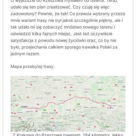
O wyjeździe do Rzeszowa myślałem od dawna. Teraz
udało się ten plan zrealizować. Czy czuję się więc
zadowolony? Pewnie, że tak! Co prawda wybrany przeze
mnie wariant trasy nie był jakoś szczególnie piękny, ale i
tak udało mi się zobaczyć mnóstwo nowego terenu i
odwiedzić kilka fajnych miejsc. Jest też oczywiście
satysfakcja z powodu nowej życiówki oraz, co by nie
było, przejechania całkiem sporego kawałka Polski za
jednym razem.
Mapa przebytej trasy:
Z Krakowa do Rzeszowa rowerem. 184 kilometry, lekko