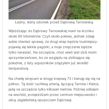
Ładny, leśny odcinek przed Dąbrową Tarnowską.
Wjeżdżając do Dąbrowy Tarnowskiej mam na liczniku
około 90 kilometrów. Czyli około połowy, jednak zdaję
sobie również sprawę, że drugi etap będzie trudniejszy:
pojawią się lekkie pagórki, a moje zmęczenie będzie
tylko narastać. Na szczęście, choć wiatr jest dziś moim
sprzymierzeńcem, bo ze względu na zbliżające się
południe, z listy sojuszników zdążyłem już skreślić
temperaturę.
Na chwilę skręcam w drogę krajową 73 i kieruję się nią na
północ. Tą dość ruchliwą arterią, łączącą Tarnów i Kielce,
jadę na szczęście tylko kilkaset metrów. Później odbijam
na wschód, przejeżdżam przez centrum miejscowości i
ulicą Jagiellońską opuszczam Dąbrowę.