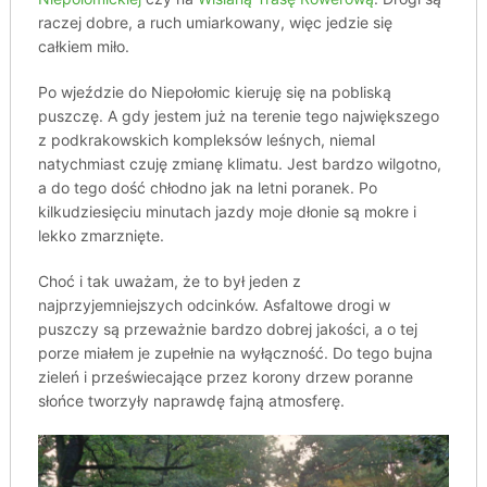
raczej dobre, a ruch umiarkowany, więc jedzie się
całkiem miło.
Po wjeździe do Niepołomic kieruję się na pobliską
puszczę. A gdy jestem już na terenie tego największego
z podkrakowskich kompleksów leśnych, niemal
natychmiast czuję zmianę klimatu. Jest bardzo wilgotno,
a do tego dość chłodno jak na letni poranek. Po
kilkudziesięciu minutach jazdy moje dłonie są mokre i
lekko zmarznięte.
Choć i tak uważam, że to był jeden z
najprzyjemniejszych odcinków. Asfaltowe drogi w
puszczy są przeważnie bardzo dobrej jakości, a o tej
porze miałem je zupełnie na wyłączność. Do tego bujna
zieleń i przeświecające przez korony drzew poranne
słońce tworzyły naprawdę fajną atmosferę.