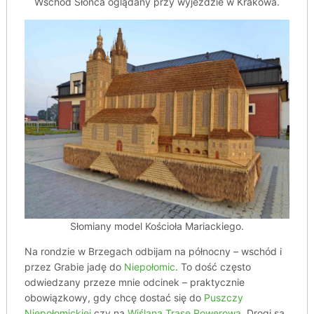
Wschód Słońca oglądany przy wyjeździe w Krakowa.
Słomiany model Kościoła Mariackiego.
Na rondzie w Brzegach odbijam na północny – wschód i
przez Grabie jadę do
Niepołomic
. To dość często
odwiedzany przeze mnie odcinek – praktycznie
obowiązkowy, gdy chcę dostać się do
Puszczy
Niepołomickiej
czy na
Wiślaną Trasę Rowerową
. Drogi są