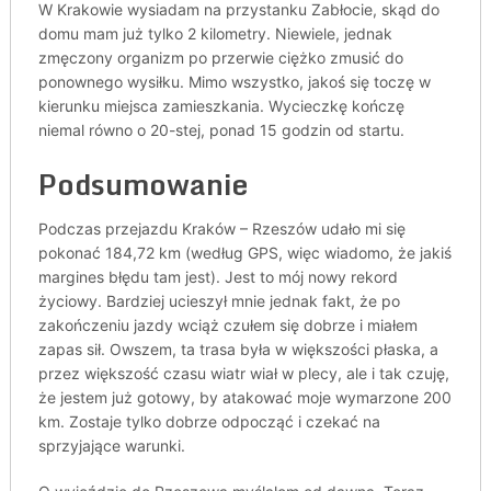
W Krakowie wysiadam na przystanku Zabłocie, skąd do
domu mam już tylko 2 kilometry. Niewiele, jednak
zmęczony organizm po przerwie ciężko zmusić do
ponownego wysiłku. Mimo wszystko, jakoś się toczę w
kierunku miejsca zamieszkania. Wycieczkę kończę
niemal równo o 20-stej, ponad 15 godzin od startu.
Podsumowanie
Podczas przejazdu Kraków – Rzeszów udało mi się
pokonać 184,72 km (według GPS, więc wiadomo, że jakiś
margines błędu tam jest). Jest to mój nowy rekord
życiowy. Bardziej ucieszył mnie jednak fakt, że po
zakończeniu jazdy wciąż czułem się dobrze i miałem
zapas sił. Owszem, ta trasa była w większości płaska, a
przez większość czasu wiatr wiał w plecy, ale i tak czuję,
że jestem już gotowy, by atakować moje wymarzone 200
km. Zostaje tylko dobrze odpocząć i czekać na
sprzyjające warunki.