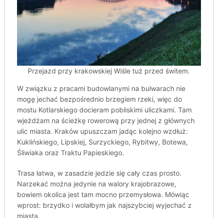
Przejazd przy krakowskiej Wiśle tuż przed świtem.
W związku z pracami budowlanymi na bulwarach nie
mogę jechać bezpośrednio brzegiem rzeki, więc do
mostu Kotlarskiego docieram pobliskimi uliczkami. Tam
wjeżdżam na ścieżkę rowerową przy jednej z głównych
ulic miasta. Kraków upuszczam jadąc kolejno wzdłuż:
Kuklińskiego, Lipskiej, Surzyckiego, Rybitwy, Botewa,
Śliwiaka oraz Traktu Papieskiego.
Trasa łatwa, w zasadzie jedzie się cały czas prosto.
Narzekać można jedynie na walory krajobrazowe,
bowiem okolica jest tam mocno przemysłowa. Mówiąc
wprost: brzydko i wolałbym jak najszybciej wyjechać z
miasta.