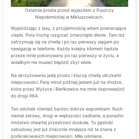
Ostatnia prosta przed wyjazdem z Puszczy
Niepołomickiej w Mikluszowicach.
Wyjeżdżając z lasu, z przyjemnością witam powracające
ciepło. Pora trochę rozgrzać zmarznięte dłonie. Tam też
zatrzymuję się na chwilę i po raz pierwszy sięgam po
nawigację w telefonie. Każdy kolejny kilometr będzie
przeze mnie pokonywany po raz pierwszy w życiu, a
wolałbym nie musieć błądzić zbyt wiele.
Na skrzyżowaniu jadę prosto i kluczę chwilę uliczkami
miejscowości. Parę minut później jestem już na drodze,
która przez Wyżyce i Bieńkowice ma mnie doprowadzić
do drogi 964.
Ten odcinek również bardzo dobrze wspominam. Ruch
niemal zerowy, drogi w większości zadbane, a ponadto
mnóstwo otwartej przestrzeni dookoła. Tu gęstość
zabudowy jest już znacznie mniejsza niż ta znana z
podkrakowskich miejscowości. Miła odmiana.