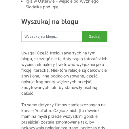
Igła w Osterwie - wejście od Wyżniego
Siodełka pod Igłą
Wyszukaj na blogu
Uwaga! Część treści zawartych na tym
blogu, szczególnie tą dotyczącą tatrzańskich
wycieczek należy traktować wyłącznie jako
fikcję literacką. Niektóre relacje są całkowicie
zmyślone, inne podkoloryzowane, część
opisuje fragmenty większych przejść,
zedytowanych tak, by stanowiły osobną
całość.
To samo dotyczy filmów zamieszczonych na
kanale YouTube. Część z nich (tu również
mam na myśli przede wszystkim górskie
przejścia) została zmontowana tak, by
pokazywała pojedynczą trasę, podczas gdy