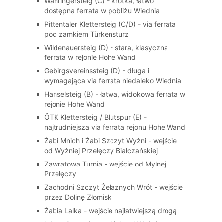
Währingersteig (C) - krótka, łatwo
dostępna ferrata w pobliżu Wiednia
Pittentaler Klettersteig (C/D) - via ferrata
pod zamkiem Türkensturz
Wildenauersteig (D) - stara, klasyczna
ferrata w rejonie Hohe Wand
Gebirgsvereinssteig (D) - długa i
wymagająca via ferrata niedaleko Wiednia
Hanselsteig (B) - łatwa, widokowa ferrata w
rejonie Hohe Wand
ÖTK Klettersteig / Blutspur (E) -
najtrudniejsza via ferrata rejonu Hohe Wand
Żabi Mnich i Żabi Szczyt Wyżni - wejście
od Wyżniej Przełęczy Białczańskiej
Zawratowa Turnia - wejście od Mylnej
Przełęczy
Zachodni Szczyt Żelaznych Wrót - wejście
przez Dolinę Złomisk
Żabia Lalka - wejście najłatwiejszą drogą