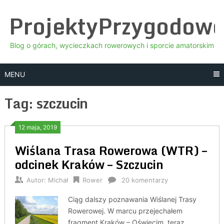
Skip
ProjektyPrzygodow
to
content
Blog o górach, wycieczkach rowerowych i sporcie amatorskim
MENU
Tag:
szczucin
12 maja, 2019
Wiślana Trasa Rowerowa (WTR) –
odcinek Kraków – Szczucin
Autor:
Michał
Rower
20 komentarzy
Ciąg dalszy poznawania Wiślanej Trasy
Rowerowej. W marcu przejechałem
fragment Kraków – Oświęcim, teraz