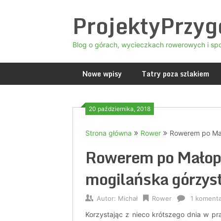
Skip
ProjektyPrzy
to
content
Blog o górach, wycieczkach rowerowych i sp
Nowe wpisy
Tatry poza szlakiem
20 października, 2018
Strona główna
Rower
Rowerem po Mało
Rowerem po Małopo
mogilańska górzyst
Autor:
Michał
Rower
1 koment
Korzystając z nieco krótszego dnia w pra