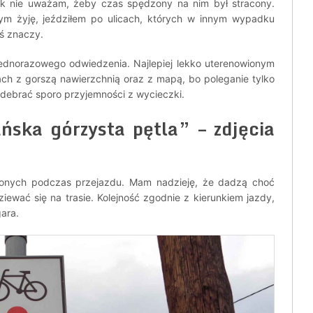
tak nie uważam, żeby czas spędzony na nim był stracony.
ym żyję, jeździłem po ulicach, których w innym wypadku
oś znaczy.
jednorazowego odwiedzenia. Najlepiej lekko uterenowionym
ach z gorszą nawierzchnią oraz z mapą, bo poleganie tylko
ebrać sporo przyjemności z wycieczki.
ńska górzysta pętla” – zdjęcia
ionych podczas przejazdu. Mam nadzieję, że dadzą choć
ewać się na trasie. Kolejność zgodnie z kierunkiem jazdy,
ara.