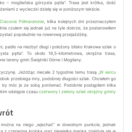
ko – mogilańska górzysta pętla”. Trasa jest krótka, dość
żeniami z wycieczki dzielę się w poniższym tekście.
Cracovia Półmaratonie
, kilka kolejnych dni przeznaczyłem
ia czułem się jednak już na tyle dobrze, że postanowiłem
orzystać popołudnie na rowerową przejażdżkę.
i, padło na niezbyt długi i położony blisko Krakowa szlak o
sta pętla”. To około 16,5-kilometrowa, okrężna trasa,
e tereny gmin Świątniki Górne i Mogilany.
zyczynę. Jeżdżąc niecałe 2 tygodnie temu trasą „
W sercu
ż obok przebiega inny, podobnej długości szlak. Chciałem go
j, by móc je ze sobą porównać. Podobnie postąpiłem kilka
lkim odstępie czasu
czerwony
i
zielony szlak okrężny gminy
wrót
c można na niego „wjechać” w dowolnym punkcie, jednak
zka z czerwoną kropką oraz niewielka mapka znajdują się w