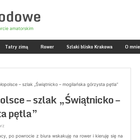
godowe
orcie amatorskim
Tatry zimą
Rower
Szlaki blisko Krakowa
O mnie
polsce – szlak „Świątnicko – mogilańska górzysta pętla”
lsce – szlak „Świątnicko –
a pętla”
arz
cy, po powrocie z biura wskakuję na rower i kieruję się na