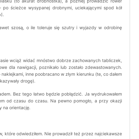
iasku (to akurat drobnostka), a później prowadzić rower
– po ścieżce wysypanej drobnymi, uciekającymi spod kół
ć.
awet szosą, o ile toleruje się szutry i wyjazdy w odrobinę
 trasie wciąż widać mnóstwo dobrze zachowanych tabliczek,
czowe dla nawigacji, poznikało lub zostało zdewastowanych.
naklejkami, inne poobracano w złym kierunku (te, co dałem
skazywały drogę).
dem. Bez tego łatwo będzie pobłądzić. Ja wydrukowałem
ałem od czasu do czasu. Na pewno pomogło, a przy okazji
y na orientację.
ów, które odwiedziłem. Nie prowadził też przez najciekawsze