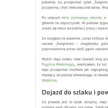
południe, by przejechać szlak „Świątnic
przyjemna, choć niekoniecznie łatwa. Wra
Po udanym
biciu życiowego rekordu w 
głównie na odpoczynek. W połowie tygodn
urwać się nieco wcześniej z pracy i wyk
Ze względu na jesiennie, coraz krótsze dn
nazwie „Świątnicko – mogilańska górzy
poprowadzona przez dość gęsto zaludnion
Wybór tego szlaku miał również inną pr
Pogórza Wielickiego
„, wiedziałem, że tu
więc przejechać możliwie jak najprędze
miesięcy wcześniej odwiedzając w niewie
Wieliczka
.
Dojazd do szlaku i po
Co prawda jest to szlak okrężny, wię
posiada swój oficjalny początek. Tablic