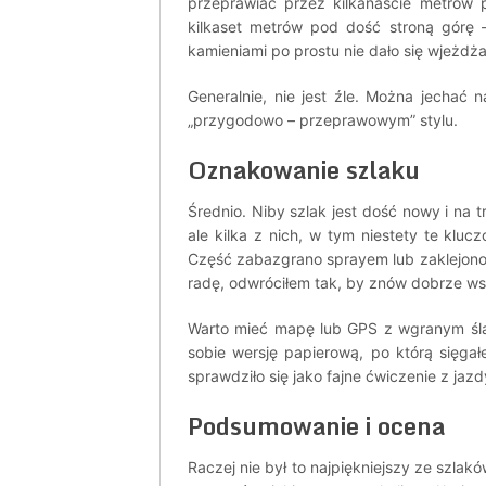
przeprawiać przez kilkanaście metrów p
kilkaset metrów pod dość stroną górę 
kamieniami po prostu nie dało się wjeżdża
Generalnie, nie jest źle. Można jechać n
„przygodowo – przeprawowym” stylu.
Oznakowanie szlaku
Średnio. Niby szlak jest dość nowy i na
ale kilka z nich, w tym niestety te klu
Część zabazgrano sprayem lub zaklejono 
radę, odwróciłem tak, by znów dobrze w
Warto mieć mapę lub GPS z wgranym śla
sobie wersję papierową, po którą sięg
sprawdziło się jako fajne ćwiczenie z jazd
Podsumowanie i ocena
Raczej nie był to najpiękniejszy ze szlak