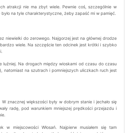
ch atrakcji nie ma zbyt wiele. Pewnie coś, szczególnie w
nie było na tyle charakterystyczne, żeby zapaść mi w pamięć.
z niewielki do zerowego. Najgorzej jest na głównej drodze
ardzo wiele. Na szczęście ten odcinek jest krótki i szybko
i.
e luźniej. Na drogach między wioskami od czasu do czasu
, natomiast na szutrach i pomniejszych uliczkach ruch jest
 W znacznej większości były w dobrym stanie i jechało się
wały radę, pod warunkiem mniejszej prędkości przejazdu i
ie.
nek w miejscowości Włosań. Najpierw musiałem się tam