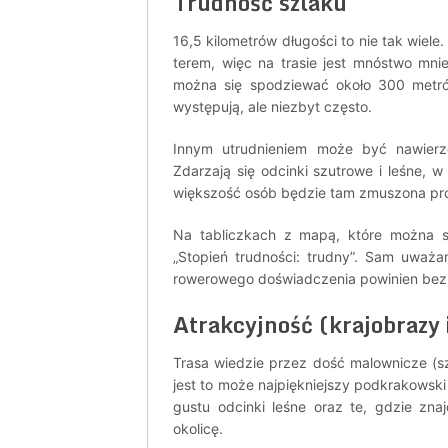
Trudność szlaku
16,5 kilometrów długości to nie tak wiel
terem, więc na trasie jest mnóstwo mnie
można się spodziewać około 300 metrów
występują, ale niezbyt często.
Innym utrudnieniem może być nawierzc
Zdarzają się odcinki szutrowe i leśne, 
większość osób będzie tam zmuszona pr
Na tabliczkach z mapą, które można sp
„Stopień trudności: trudny”. Sam uważa
rowerowego doświadczenia powinien bez
Atrakcyjność (krajobrazy 
Trasa wiedzie przez dość malownicze (sz
jest to może najpiękniejszy podkrakowski
gustu odcinki leśne oraz te, gdzie zna
okolicę.