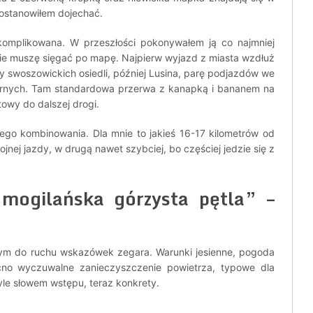
ostanowiłem dojechać.
skomplikowana. W przeszłości pokonywałem ją co najmniej
 nie muszę sięgać po mapę. Najpierw wyjazd z miasta wzdłuż
y swoszowickich osiedli, później Lusina, parę podjazdów we
órnych. Tam standardowa przerwa z kanapką i bananem na
towy do dalszej drogi.
go kombinowania. Dla mnie to jakieś 16-17 kilometrów od
nej jazdy, w drugą nawet szybciej, bo częściej jedzie się z
 mogilańska górzysta pętla” –
nym do ruchu wskazówek zegara. Warunki jesienne, pogoda
cno wyczuwalne zanieczyszczenie powietrza, typowe dla
le słowem wstępu, teraz konkrety.