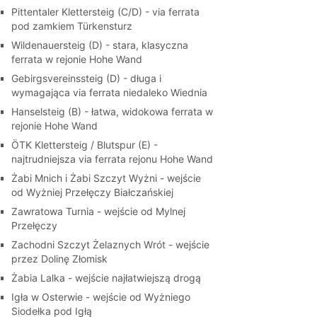
Pittentaler Klettersteig (C/D) - via ferrata
pod zamkiem Türkensturz
Wildenauersteig (D) - stara, klasyczna
ferrata w rejonie Hohe Wand
Gebirgsvereinssteig (D) - długa i
wymagająca via ferrata niedaleko Wiednia
Hanselsteig (B) - łatwa, widokowa ferrata w
rejonie Hohe Wand
ÖTK Klettersteig / Blutspur (E) -
najtrudniejsza via ferrata rejonu Hohe Wand
Żabi Mnich i Żabi Szczyt Wyżni - wejście
od Wyżniej Przełęczy Białczańskiej
Zawratowa Turnia - wejście od Mylnej
Przełęczy
Zachodni Szczyt Żelaznych Wrót - wejście
przez Dolinę Złomisk
Żabia Lalka - wejście najłatwiejszą drogą
Igła w Osterwie - wejście od Wyżniego
Siodełka pod Igłą