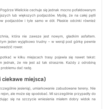
e. Pogórze Wielickie cechuje się jednak mocno pofałdowanym
jszych lub większych podjazdów. Myślę, że na całej pętli
 podjazdów i tyle samo w dół. Płaskie odcinki również
hnia, która nie zawsze jest nowym, gładkim asfaltem.
w tym jeden wyjątkowo trudny – w wersji pod górkę pewnie
owadzić rower.
otkać w kilku miejscach trasy pojawia się nawet tekst:
m jednak, że nie jest aż tak strasznie. Każdy z odrobiną
 problemu dać radę.
i ciekawe miejsca)
czególnie jesienią), umiarkowanie zabudowane tereny. Nie
 rejon, ale może się spodobać. Mi szczególnie przypadły do
jdując się na szczycie wniesienia miałem dobry widok na