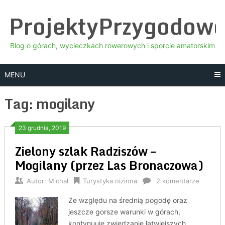
Skip
ProjektyPrzygodow
to
content
Blog o górach, wycieczkach rowerowych i sporcie amatorskim
MENU
Tag:
mogilany
23 grudnia, 2019
Zielony szlak Radziszów –
Mogilany (przez Las Bronaczowa)
Autor:
Michał
Turystyka nizinna
2 komentarze
Ze względu na średnią pogodę oraz
jeszcze gorsze warunki w górach,
kontynuuję zwiedzanie łatwiejszych,