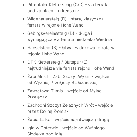
Pittentaler Klettersteig (C/D) - via ferrata
pod zamkiem Türkensturz
Wildenauersteig (D) - stara, klasyczna
ferrata w rejonie Hohe Wand
Gebirgsvereinssteig (D) - długa i
wymagająca via ferrata niedaleko Wiednia
Hanselsteig (B) - łatwa, widokowa ferrata w
rejonie Hohe Wand
ÖTK Klettersteig / Blutspur (E) -
najtrudniejsza via ferrata rejonu Hohe Wand
Żabi Mnich i Żabi Szczyt Wyżni - wejście
od Wyżniej Przełęczy Białczańskiej
Zawratowa Turnia - wejście od Mylnej
Przełęczy
Zachodni Szczyt Żelaznych Wrót - wejście
przez Dolinę Złomisk
Żabia Lalka - wejście najłatwiejszą drogą
Igła w Osterwie - wejście od Wyżniego
Siodełka pod Igłą