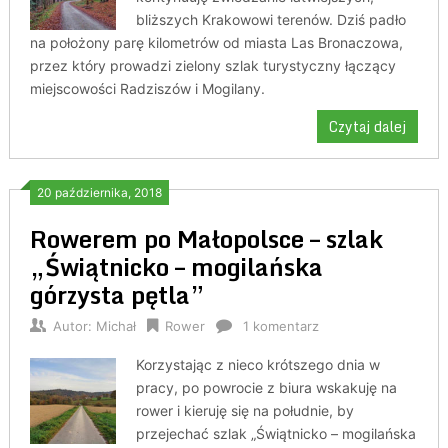
bliższych Krakowowi terenów. Dziś padło
na położony parę kilometrów od miasta Las Bronaczowa,
przez który prowadzi zielony szlak turystyczny łączący
miejscowości Radziszów i Mogilany.
Czytaj dalej
20 października, 2018
Rowerem po Małopolsce – szlak
„Świątnicko – mogilańska
górzysta pętla”
Autor:
Michał
Rower
1 komentarz
Korzystając z nieco krótszego dnia w
pracy, po powrocie z biura wskakuję na
rower i kieruję się na południe, by
przejechać szlak „Świątnicko – mogilańska