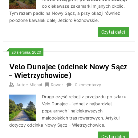
co ciekawsze zakamarki mijanych okolic.
Tym razem padło na Nowy Sącz, a przy okazji również
położone kawałek dalej Jezioro Rożnowskie.
Czytaj dalej
26 sierpnia, 2020
Velo Dunajec (odcinek Nowy Sącz
– Wietrzychowice)
Autor:
Michał
Rower
0 komentarzy
Druga część relacji z przejazdu po szlaku
Velo Dunajec – jednej z najbardziej
popularnych i najciekawszych
małopolskich tras rowerowych. Artykuł
dotyczy odcinka Nowy Sącz – Wietrzychowice.
Czytaj dalej