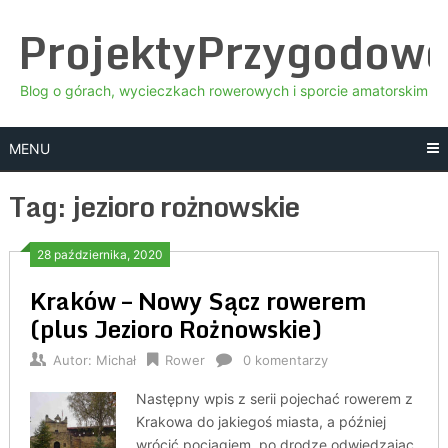
Skip
ProjektyPrzygodow
to
content
Blog o górach, wycieczkach rowerowych i sporcie amatorskim
MENU
Tag:
jezioro rożnowskie
28 października, 2020
Kraków – Nowy Sącz rowerem
(plus Jezioro Rożnowskie)
Autor:
Michał
Rower
0 komentarzy
Następny wpis z serii pojechać rowerem z
Krakowa do jakiegoś miasta, a później
wrócić pociągiem, po drodze odwiedzając