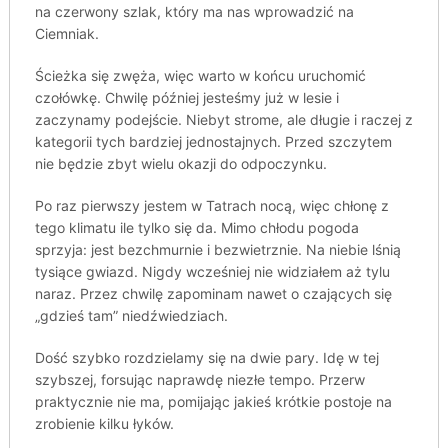
na czerwony szlak, który ma nas wprowadzić na
Ciemniak.
Ścieżka się zwęża, więc warto w końcu uruchomić
czołówkę. Chwilę później jesteśmy już w lesie i
zaczynamy podejście. Niebyt strome, ale długie i raczej z
kategorii tych bardziej jednostajnych. Przed szczytem
nie będzie zbyt wielu okazji do odpoczynku.
Po raz pierwszy jestem w Tatrach nocą, więc chłonę z
tego klimatu ile tylko się da. Mimo chłodu pogoda
sprzyja: jest bezchmurnie i bezwietrznie. Na niebie lśnią
tysiące gwiazd. Nigdy wcześniej nie widziałem aż tylu
naraz. Przez chwilę zapominam nawet o czających się
„gdzieś tam” niedźwiedziach.
Dość szybko rozdzielamy się na dwie pary. Idę w tej
szybszej, forsując naprawdę niezłe tempo. Przerw
praktycznie nie ma, pomijając jakieś krótkie postoje na
zrobienie kilku łyków.