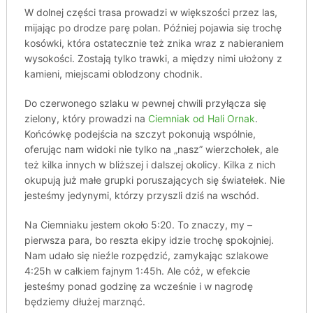
W dolnej części trasa prowadzi w większości przez las,
mijając po drodze parę polan. Później pojawia się trochę
kosówki, która ostatecznie też znika wraz z nabieraniem
wysokości. Zostają tylko trawki, a między nimi ułożony z
kamieni, miejscami oblodzony chodnik.
Do czerwonego szlaku w pewnej chwili przyłącza się
zielony, który prowadzi na
Ciemniak od Hali Ornak
.
Końcówkę podejścia na szczyt pokonują wspólnie,
oferując nam widoki nie tylko na „nasz” wierzchołek, ale
też kilka innych w bliższej i dalszej okolicy. Kilka z nich
okupują już małe grupki poruszających się światełek. Nie
jesteśmy jedynymi, którzy przyszli dziś na wschód.
Na Ciemniaku jestem około 5:20. To znaczy, my –
pierwsza para, bo reszta ekipy idzie trochę spokojniej.
Nam udało się nieźle rozpędzić, zamykając szlakowe
4:25h w całkiem fajnym 1:45h. Ale cóż, w efekcie
jesteśmy ponad godzinę za wcześnie i w nagrodę
będziemy dłużej marznąć.