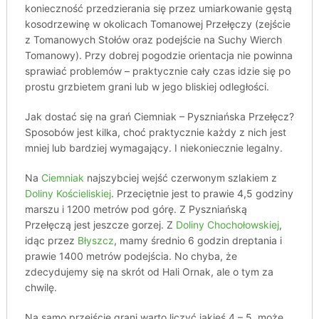
konieczność przedzierania się przez umiarkowanie gęstą
kosodrzewinę w okolicach Tomanowej Przełęczy (zejście
z Tomanowych Stołów oraz podejście na Suchy Wierch
Tomanowy). Przy dobrej pogodzie orientacja nie powinna
sprawiać problemów – praktycznie cały czas idzie się po
prostu grzbietem grani lub w jego bliskiej odległości.
Jak dostać się na grań Ciemniak – Pyszniańska Przełęcz?
Sposobów jest kilka, choć praktycznie każdy z nich jest
mniej lub bardziej wymagający. I niekoniecznie legalny.
Na
Ciemniak
najszybciej wejść czerwonym szlakiem z
Doliny Kościeliskiej
. Przeciętnie jest to prawie 4,5 godziny
marszu i 1200 metrów pod górę. Z Pyszniańską
Przełęczą jest jeszcze gorzej. Z
Doliny Chochołowskiej
,
idąc przez
Błyszcz
, mamy średnio 6 godzin dreptania i
prawie 1400 metrów podejścia. No chyba, że
zdecydujemy się na skrót od Hali Ornak, ale o tym za
chwilę.
Na samo przejście grani warto liczyć jakieś 4 – 5, może