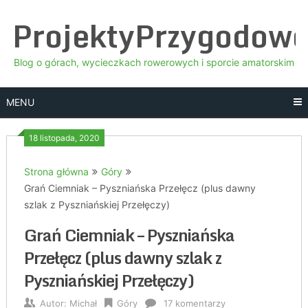
Skip
ProjektyPrzygodow
to
content
Blog o górach, wycieczkach rowerowych i sporcie amatorskim
MENU
18 listopada, 2020
Strona główna
Góry
Grań Ciemniak – Pyszniańska Przełęcz (plus dawny
szlak z Pyszniańskiej Przełęczy)
Grań Ciemniak – Pyszniańska
Przełęcz (plus dawny szlak z
Pyszniańskiej Przełęczy)
Autor:
Michał
Góry
17 komentarzy