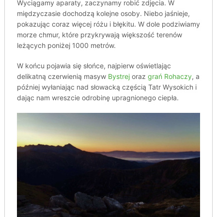
Wyciągamy aparaty, zaczynamy robić zdjęcia. W
międzyczasie dochodzą kolejne osoby. Niebo jaśnieje,
pokazując coraz więcej różu i błękitu. W dole podziwiamy
morze chmur, które przykrywają większość terenów
leżących poniżej 1000 metrów.
W końcu pojawia się słońce, najpierw oświetlając
delikatną czerwienią masyw
Bystrej
oraz
grań Rohaczy
, a
później wyłaniając nad słowacką częścią Tatr Wysokich i
dając nam wreszcie odrobinę upragnionego ciepła.