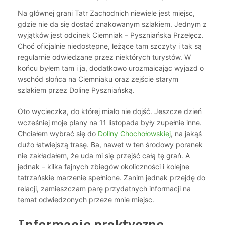
Na głównej grani Tatr Zachodnich niewiele jest miejsc,
gdzie nie da się dostać znakowanym szlakiem. Jednym z
wyjątków jest odcinek Ciemniak – Pyszniańska Przełęcz.
Choć oficjalnie niedostępne, leżące tam szczyty i tak są
regularnie odwiedzane przez niektórych turystów. W
końcu byłem tam i ja, dodatkowo urozmaicając wyjazd o
wschód słońca na Ciemniaku oraz zejście starym
szlakiem przez Dolinę Pyszniańską.
Oto wycieczka, do której miało nie dojść. Jeszcze dzień
wcześniej moje plany na 11 listopada były zupełnie inne.
Chciałem wybrać się do
Doliny Chochołowskiej
, na jakąś
dużo łatwiejszą trasę. Ba, nawet w ten środowy poranek
nie zakładałem, że uda mi się przejść całą tę grań. A
jednak – kilka fajnych zbiegów okoliczności i kolejne
tatrzańskie marzenie spełnione. Zanim jednak przejdę do
relacji, zamieszczam parę przydatnych informacji na
temat odwiedzonych przeze mnie miejsc.
Informacje praktyczne