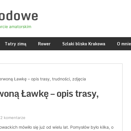
godowe
orcie amatorskim
Tatry zimą
Rower
Szlaki blisko Krakowa
O mnie
erwoną Ławkę – opis trasy, trudności, zdjęcia
woną Ławkę – opis trasy,
2 komentarze
wackich mówiło się już od wielu lat. Pomysłów było kilka, o