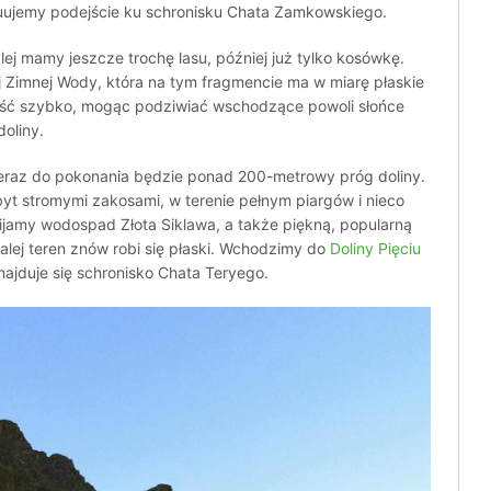
nuujemy podejście ku schronisku Chata Zamkowskiego.
j mamy jeszcze trochę lasu, później już tylko kosówkę.
ej Zimnej Wody, która na tym fragmencie ma w miarę płaskie
ość szybko, mogąc podziwiać wschodzące powoli słońce
oliny.
 Teraz do pokonania będzie ponad 200-metrowy próg doliny.
yt stromymi zakosami, w terenie pełnym piargów i nieco
jamy wodospad Złota Siklawa, a także piękną, popularną
lej teren znów robi się płaski. Wchodzimy do
Doliny Pięciu
znajduje się schronisko Chata Teryego.