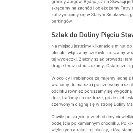
granicy Jurgów. Będąc już na Słowacji je
skręcamy na zachód i objeżdżamy Tatry p
zatrzymujemy się w Starym Smokowcu, gd
parkingów.
Szlak do Doliny Pięciu St
Na miejscu jesteśmy kilkanaście minut po
plecaki, włączamy czołówki i ruszamy w s
tej wycieczki. Zielony szlak prowadzi tam
drugie teraz odpuszczamy. Ostatecznie, p
W okolicy Hrebienoka zajmujemy jedną z ł
wracamy do marszu i po czerwonym szlak
odcinku również poruszamy się wygodną 
dole, trafiamy na rozdroże, gdzie niebieski
czerwonym ciągną się w stronę Doliny Ma
Chwilę po skręcie przechodzimy niewielk
podejście po kamiennym chodniku. Po kil
większych atrakcji tej okolicy, którą st