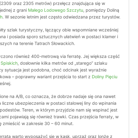
2309 oraz 2305 metrów) przełęcz znajdująca się w
jednej z grani
Małego Lodowego Szczytu
, pomiędzy Doliną
ch
. W sezonie letnim jest często odwiedzana przez turystów.
y szlak turystyczny, łączący obie wspomniane wcześniej
ana i posiada sporo sztucznych ułatwień w postaci klamer i
jszych na terenie Tatrach Słowackich.
zono również 400-metrową via ferratę. Jej większa część
 Spiskich
, dosłownie kilka metrów od „starego” szlaku
zy sytuacja jest podobna, choć odcinak jest wyraźnie
unkowa – poprawny wariant przejścia to start z
Doliny Pięciu
eśnej.
nione na A/B, co oznacza, że dobrze nadaje się ona nawet
 liczne ubezpieczenia w postaci stalowej liny do wpinania
podestów. Teren, w którym przyjdzie nam się wspinać jest
cami pojawiają się również trawki. Czas przejścia ferraty, w
ę zmieścić w zakresie 30 – 60 minut.
erratą warto wyposażyć się w kask, uprząż oraz lonżę z