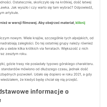
rudności. Ostatecznie, skończyło się na krótkiej, dość łatwej
Ławka. Jak wyszło i czy warto się tam wybrać? Odpowiedź,
tym artykule.
wnież w wersji filmowej. Aby obejrzeć materiał,
kliknij
niczym nowym. Wiele krajów, szczególnie tych alpejskich, od
drabiają zaległości. Do tej ostatniej grupy należy również
ła u siebie kilka krótkich via ferratach. Większość z nich
raz zeszłym roku.
tki, gdzie trasy nie posiadały typowo górskiego charakteru.
ch standardów mówiono od dłuższego czasu, jednak dość
ezbędnych pozwoleń. Udało się dopiero w roku 2021, a gdy
wiedziałem, że kiedyś będę chciał się nią przejść.
dstawowe informacje o
e