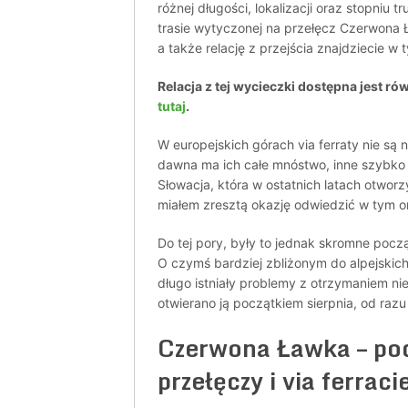
różnej długości, lokalizacji oraz stopniu t
trasie wytyczonej na przełęcz Czerwona 
a także relację z przejścia znajdziecie w 
Relacja z tej wycieczki dostępna jest ró
tutaj
.
W europejskich górach via ferraty nie są 
dawna ma ich całe mnóstwo, inne szybko na
Słowacja, która w ostatnich latach otworzy
miałem zresztą okazję odwiedzić w tym o
Do tej pory, były to jednak skromne począ
O czymś bardziej zbliżonym do alpejski
długo istniały problemy z otrzymaniem ni
otwierano ją początkiem sierpnia, od razu 
Czerwona Ławka – po
przełęczy i via ferraci