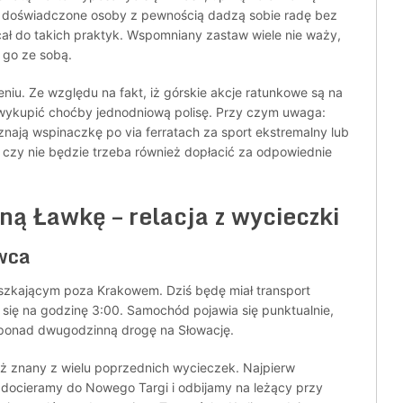
 doświadczone osoby z pewnością dadzą sobie radę bez
ęcał do takich praktyk. Wspomniany zastaw wiele nie waży,
 go ze sobą.
niu. Ze względu na fakt, iż górskie akcje ratunkowe są na
 wykupić choćby jednodniową polisę. Przy czym uwaga:
nają wspinaczkę po via ferratach za sport ekstremalny lub
 czy nie będzie trzeba również dopłacić za odpowiednie
ną Ławkę – relacja z wycieczki
wca
szkającym poza Krakowem. Dziś będę miał transport
się na godzinę 3:00. Samochód pojawia się punktualnie,
 ponad dwugodzinną drogę na Słowację.
uż znany z wielu poprzednich wycieczek. Najpierw
docieramy do Nowego Targi i odbijamy na leżący przy