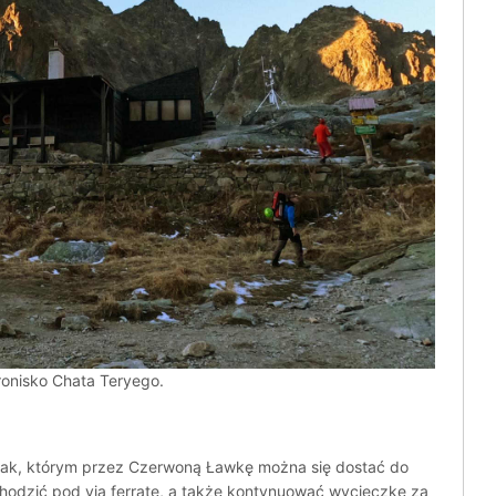
onisko Chata Teryego.
 szlak, którym przez Czerwoną Ławkę można się dostać do
chodzić pod via ferratę, a także kontynuować wycieczkę za