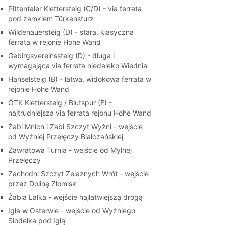
Pittentaler Klettersteig (C/D) - via ferrata
pod zamkiem Türkensturz
Wildenauersteig (D) - stara, klasyczna
ferrata w rejonie Hohe Wand
Gebirgsvereinssteig (D) - długa i
wymagająca via ferrata niedaleko Wiednia
Hanselsteig (B) - łatwa, widokowa ferrata w
rejonie Hohe Wand
ÖTK Klettersteig / Blutspur (E) -
najtrudniejsza via ferrata rejonu Hohe Wand
Żabi Mnich i Żabi Szczyt Wyżni - wejście
od Wyżniej Przełęczy Białczańskiej
Zawratowa Turnia - wejście od Mylnej
Przełęczy
Zachodni Szczyt Żelaznych Wrót - wejście
przez Dolinę Złomisk
Żabia Lalka - wejście najłatwiejszą drogą
Igła w Osterwie - wejście od Wyżniego
Siodełka pod Igłą