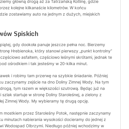
dziemy główną drogą aż za Tatrzańską Kotlinę, gdzie
rzez kolejne kilkanaście kilometrów. W końcu
zie zostawiamy auto na jednym z dużych, miejskich
awów Spiskich
 piątej, gdy dookoła panuje jeszcze pełna noc. Bierzemy
tronę Hrebienoka, który stanowi pierwszy „punkt kontrolny”
 częściowo asfaltem, częściowo leśnymi skrótami, jednak te
od ośrodkiem i tak jesteśmy w 20-kilka minut.
awek i robimy tam przerwę na szybkie śniadanie. Później
u zaczynamy zejście na dno Doliny Zimnej Wody. Na tym
drogą, tym razem w większości szutrową. Będąc już na
 szlak startuje w stronę Doliny Staroleśnej, a zielony z
łej Zimnej Wody. My wybieramy tę drugą opcję.
im mostkiem przez Staroleśny Potok, następnie zaczynamy
ku minutach nabierania wysokości docieramy do jednej z
anowi Wodospad Olbrzymi. Niedługo później wchodzimy w