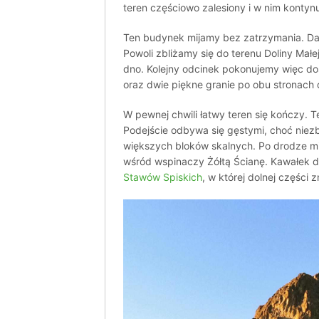
teren częściowo zalesiony i w nim konty
Ten budynek mijamy bez zatrzymania. Dale
Powoli zbliżamy się do terenu Doliny Mał
dno. Kolejny odcinek pokonujemy więc d
oraz dwie piękne granie po obu stronach d
W pewnej chwili łatwy teren się kończy.
Podejście odbywa się gęstymi, choć niezb
większych bloków skalnych. Po drodze mi
wśród wspinaczy Żółtą Ścianę. Kawałek da
Stawów Spiskich
, w której dolnej części 