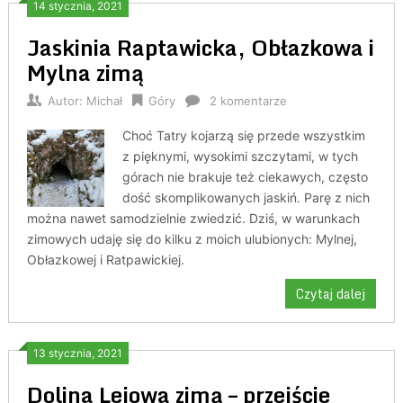
14 stycznia, 2021
Jaskinia Raptawicka, Obłazkowa i
Mylna zimą
Autor:
Michał
Góry
2 komentarze
Choć Tatry kojarzą się przede wszystkim
z pięknymi, wysokimi szczytami, w tych
górach nie brakuje też ciekawych, często
dość skomplikowanych jaskiń. Parę z nich
można nawet samodzielnie zwiedzić. Dziś, w warunkach
zimowych udaję się do kilku z moich ulubionych: Mylnej,
Obłazkowej i Ratpawickiej.
Czytaj dalej
13 stycznia, 2021
Dolina Lejowa zimą – przejście