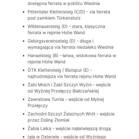
dostępna ferrata w pobliżu Wiednia
Pittentaler Klettersteig (C/D) - via ferrata
pod zamkiem Türkensturz
Wildenauersteig (D) - stara, klasyczna
ferrata w rejonie Hohe Wand
Gebirgsvereinssteig (D) - długa i
wymagająca via ferrata niedaleko Wiednia
Hanselsteig (B) - łatwa, widokowa ferrata w
rejonie Hohe Wand
ÖTK Klettersteig / Blutspur (E) -
najtrudniejsza via ferrata rejonu Hohe Wand
Żabi Mnich i Żabi Szczyt Wyżni - wejście
od Wyżniej Przełęczy Białczańskiej
Zawratowa Turnia - wejście od Mylnej
Przełęczy
Zachodni Szczyt Żelaznych Wrót - wejście
przez Dolinę Złomisk
Żabia Lalka - wejście najłatwiejszą drogą
Igła w Osterwie - wejście od Wyżniego