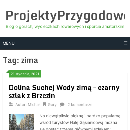
Skip
ProjektyPrzygodow
to
content
Blog o górach, wycieczkach rowerowych i sporcie amatorskim
MENU
Tag:
zima
21 stycznia, 2021
Dolina Suchej Wody zimą – czarny
szlak z Brzezin
Autor:
Michał
Góry
2 komentarze
Na niewątpliwie piękną i bardzo popularną
wśród turystów Halę Gąsienicową można
się dostać trzema głównymi szlakami: