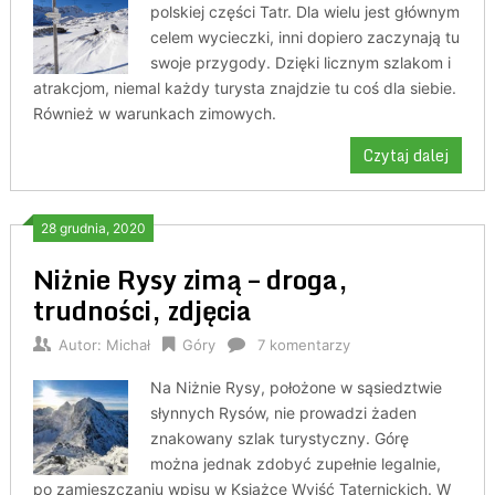
polskiej części Tatr. Dla wielu jest głównym
celem wycieczki, inni dopiero zaczynają tu
swoje przygody. Dzięki licznym szlakom i
atrakcjom, niemal każdy turysta znajdzie tu coś dla siebie.
Również w warunkach zimowych.
Czytaj dalej
28 grudnia, 2020
Niżnie Rysy zimą – droga,
trudności, zdjęcia
Autor:
Michał
Góry
7 komentarzy
Na Niżnie Rysy, położone w sąsiedztwie
słynnych Rysów, nie prowadzi żaden
znakowany szlak turystyczny. Górę
można jednak zdobyć zupełnie legalnie,
po zamieszczaniu wpisu w Książce Wyjść Taternickich. W