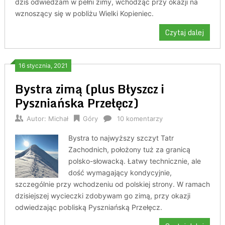
dziś odwiedzam w pełni zimy, wchodząc przy okazji na
wznoszący się w pobliżu Wielki Kopieniec.
Czytaj dalej
16 stycznia, 2021
Bystra zimą (plus Błyszcz i
Pyszniańska Przełęcz)
Autor:
Michał
Góry
10 komentarzy
Bystra to najwyższy szczyt Tatr
Zachodnich, położony tuż za granicą
polsko-słowacką. Łatwy technicznie, ale
dość wymagający kondycyjnie,
szczególnie przy wchodzeniu od polskiej strony. W ramach
dzisiejszej wycieczki zdobywam go zimą, przy okazji
odwiedzając pobliską Pyszniańską Przełęcz.