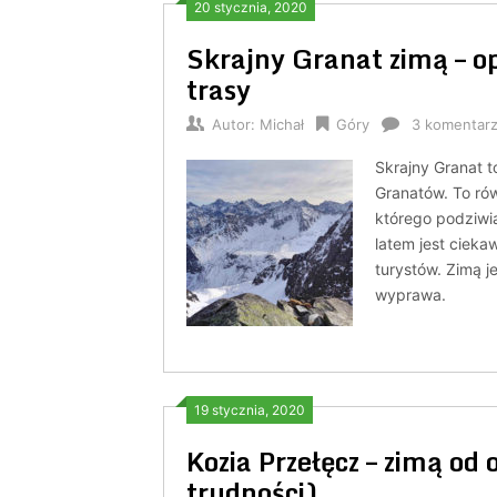
20 stycznia, 2020
Skrajny Granat zimą – opi
trasy
Autor:
Michał
Góry
3 komentar
Skrajny Granat t
Granatów. To ró
którego podziwi
latem jest ciek
turystów. Zimą j
wyprawa.
19 stycznia, 2020
Kozia Przełęcz – zimą od o
trudności)