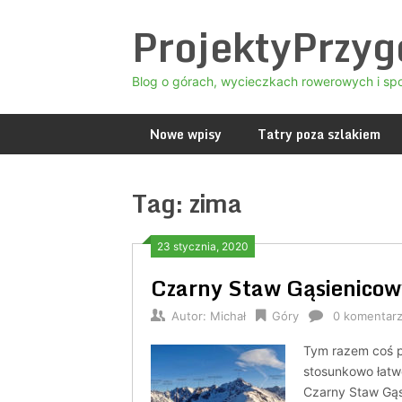
Skip
ProjektyPrzy
to
content
Blog o górach, wycieczkach rowerowych i sp
Nowe wpisy
Tatry poza szlakiem
Tag:
zima
23 stycznia, 2020
Czarny Staw Gąsienicowy
Autor:
Michał
Góry
0 komentar
Tym razem coś p
stosunkowo łatw
Czarny Staw Gąs