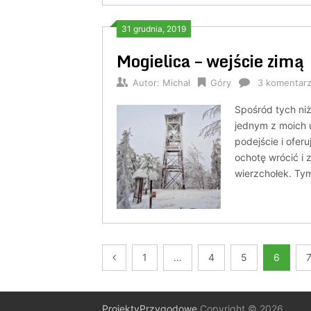
31 grudnia, 2019
Mogielica – wejście zimą
Autor:
Michał
Góry
3 komentar
Spośród tych niż
jednym z moich 
podejście i ofer
ochotę wrócić i
wierzchołek. Tym
Nawigacja
1
…
4
5
6
po
wpisach
ProjektyPrzygodowe
Copyright © 2026.