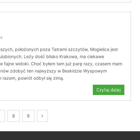
ze
szych, położonych poza Tatrami szczytów, Mogielica jest
ulubionych. Leży dość blisko Krakowa, ma ciekawe
uje fajne widoki. Choć byłem tam już parę razy, czasem mam
 znów zdobyć ten najwyższy w Beskidzie Wyspowym
 razem, powrót odbył się zimą.
Czytaj dalej
7
8
9