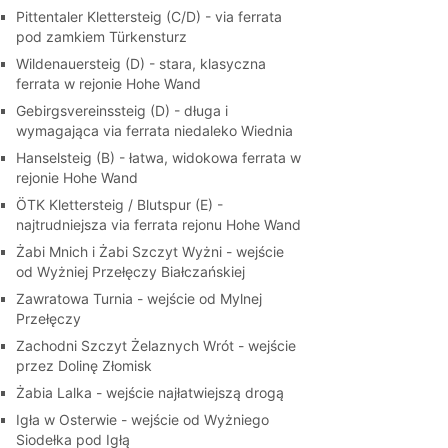
Pittentaler Klettersteig (C/D) - via ferrata
pod zamkiem Türkensturz
Wildenauersteig (D) - stara, klasyczna
ferrata w rejonie Hohe Wand
Gebirgsvereinssteig (D) - długa i
wymagająca via ferrata niedaleko Wiednia
Hanselsteig (B) - łatwa, widokowa ferrata w
rejonie Hohe Wand
ÖTK Klettersteig / Blutspur (E) -
najtrudniejsza via ferrata rejonu Hohe Wand
Żabi Mnich i Żabi Szczyt Wyżni - wejście
od Wyżniej Przełęczy Białczańskiej
Zawratowa Turnia - wejście od Mylnej
Przełęczy
Zachodni Szczyt Żelaznych Wrót - wejście
przez Dolinę Złomisk
Żabia Lalka - wejście najłatwiejszą drogą
Igła w Osterwie - wejście od Wyżniego
Siodełka pod Igłą