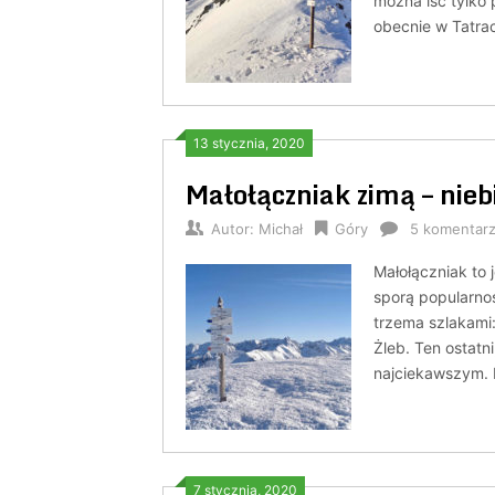
można iść tylko
obecnie w Tatra
13 stycznia, 2020
Małołączniak zimą – nieb
Autor:
Michał
Góry
5 komentar
Małołączniak to
sporą popularno
trzema szlakami
Żleb. Ten ostatn
najciekawszym.
7 stycznia, 2020