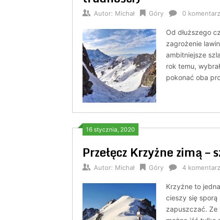
Autor:
Michał
Góry
0 komentar
Od dłuższego cz
zagrożenie lawin
ambitniejsze szla
rok temu, wybrał
pokonać oba pro
16 stycznia, 2020
Przełęcz Krzyżne zimą – s
Autor:
Michał
Góry
4 komentar
Krzyżne to jedna
cieszy się sporą
zapuszczać. Ze 