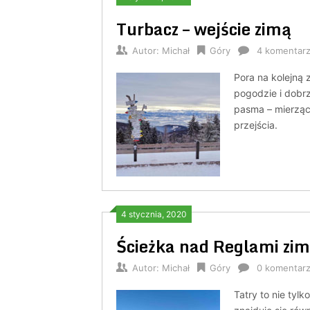
Turbacz – wejście zimą
Autor:
Michał
Góry
4 komentar
Pora na kolejną
pogodzie i dobr
pasma – mierząc
przejścia.
4 stycznia, 2020
Ścieżka nad Reglami zi
Autor:
Michał
Góry
0 komentar
Tatry to nie tyl