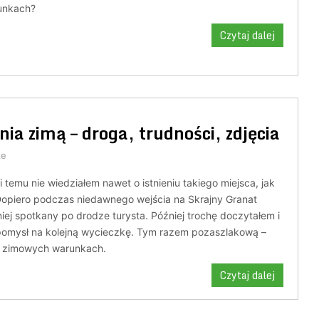
runkach?
Czytaj dalej
rnia zimą – droga, trudności, zdjęcia
ze
i temu nie wiedziałem nawet o istnieniu takiego miejsca, jak
 Dopiero podczas niedawnego wejścia na Skrajny Granat
niej spotkany po drodze turysta. Później trochę doczytałem i
ę pomysł na kolejną wycieczkę. Tym razem pozaszlakową –
w zimowych warunkach.
Czytaj dalej