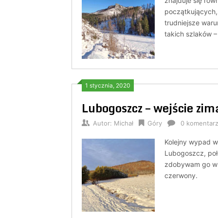
znajduje się rów
początkujących,
trudniejsze waru
takich szlaków –
1 stycznia, 2020
Lubogoszcz – wejście zim
Autor:
Michał
Góry
0 komentar
Kolejny wypad 
Lubogoszcz, poł
zdobywam go w z
czerwony.