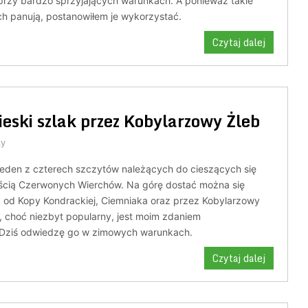
 przy bardzo sprzyjających warunkach. A ponieważ takie
ch panują, postanowiłem je wykorzystać.
Czytaj dalej
ieski szlak przez Kobylarzowy Żleb
zy
 jeden z czterech szczytów należących do cieszących się
ścią Czerwonych Wierchów. Na górę dostać można się
: od Kopy Kondrackiej, Ciemniaka oraz przez Kobylarzowy
i, choć niezbyt popularny, jest moim zdaniem
 Dziś odwiedzę go w zimowych warunkach.
Czytaj dalej