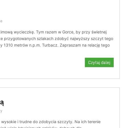
ze
 zimową wycieczkę. Tym razem w Gorce, by przy świetnej
ze przygotowanych szlakach zdobyć najwyższy szczyt tego
y 1310 metrów n.p.m. Turbacz. Zapraszam na relację tego
Czytaj dalej
mą
zy
ko wysokie i trudne do zdobycia szczyty. Na ich terenie