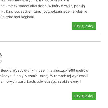
nież wiele łatwiejszych szlaków, dobrych dla
 na krótszy spacer albo dzień, w którym wyżej panują
nki. Dziś, początkiem zimy, odwiedzam jeden z właśnie
 Ścieżkę nad Reglami.
Czytaj dalej
ą
zy
w Beskid Wyspowy. Tym razem na mierzący 968 metrów
ożony tuż przy Mszanie Dolnej. W ramach tej wycieczki
imowych warunkach, odwiedzając szlaki zielony i
Czytaj dalej