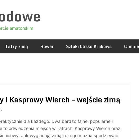
godowe
orcie amatorskim
Tatry zimą
Rower
Szlaki blisko Krakowa
O mnie
 i Kasprowy Wierch – wejście zimą
zy
raktycznie dla każdego. Dwa bardzo fajne, popularne i
e to odwiedzenia miejsca w Tatrach: Kasprowy Wierch oraz
ienicowy. Jak wyglądają zimą i czego można spodziewać