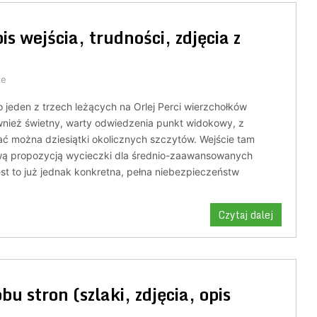
s wejścia, trudności, zdjęcia z
ze
o jeden z trzech leżących na Orlej Perci wierzchołków
wnież świetny, warty odwiedzenia punkt widokowy, z
ać można dziesiątki okolicznych szczytów. Wejście tam
awą propozycją wycieczki dla średnio-zaawansowanych
est to już jednak konkretna, pełna niebezpieczeństw
Czytaj dalej
bu stron (szlaki, zdjęcia, opis