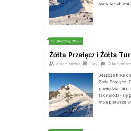
się w takich wa
22 stycznia, 2020
Żółta Przełęcz i Żółta Tu
Autor:
Michał
Góry
2 komentar
Jeszcze kilka dn
Żółta Przełęcz.
powiedział mi o 
tak narodził si
moją pierwszą 