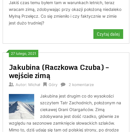
Jakiś czas temu byłem tam w warunkach letnich, teraz
wracam zimą, zdobywając przy okazji położoną niedaleko
Mylną Przełęcz. Co się zmieniło i czy faktycznie w zimie
jest dużo trudniej?
Czytaj dalej
27 lutego, 2021
Jakubina (Raczkowa Czuba) –
wejście zimą
Autor:
Michał
Góry
2 komentarze
Jakubina jest drugim co do wysokości
szczytem Tatr Zachodnich, położonym na
ciekawej Grani Otargańców. Zimą
zdobywana jest dość rzadko, głównie ze
względu na sezonowe zamknięcie słowackich szlaków.
Mimo to, dziś udaję się tam od polskiej strony, po drodze