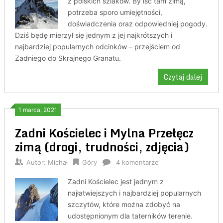
z polskich szlaków. By iść tam zimą,
potrzeba sporo umiejętności,
doświadczenia oraz odpowiedniej pogody.
Dziś będę mierzył się jednym z jej najkrótszych i
najbardziej popularnych odcinków – przejściem od
Zadniego do Skrajnego Granatu.
Czytaj dalej
1 marca, 2021
Zadni Kościelec i Mylna Przełęcz
zimą (drogi, trudności, zdjęcia)
Autor:
Michał
Góry
4 komentarze
Zadni Kościelec jest jednym z
najłatwiejszych i najbardziej popularnych
szczytów, które można zdobyć na
udostępnionym dla taterników terenie.