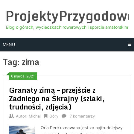
Skip
ProjektyPrzygodow
to
content
Blog o górach, wycieczkach rowerowych i sporcie amatorskim
MENU
Tag:
zima
6 marca, 2021
Granaty zimą – przejście z
Zadniego na Skrajny (szlaki,
trudności, zdjęcia)
Autor:
Michał
Góry
7 komentarzy
Orla Perć uznawana jest za najtrudniejszy