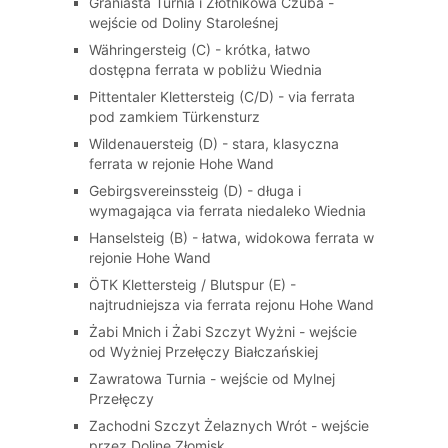
Graniasta Turnia i Złotnikowa Czuba -
wejście od Doliny Staroleśnej
Währingersteig (C) - krótka, łatwo
dostępna ferrata w pobliżu Wiednia
Pittentaler Klettersteig (C/D) - via ferrata
pod zamkiem Türkensturz
Wildenauersteig (D) - stara, klasyczna
ferrata w rejonie Hohe Wand
Gebirgsvereinssteig (D) - długa i
wymagająca via ferrata niedaleko Wiednia
Hanselsteig (B) - łatwa, widokowa ferrata w
rejonie Hohe Wand
ÖTK Klettersteig / Blutspur (E) -
najtrudniejsza via ferrata rejonu Hohe Wand
Żabi Mnich i Żabi Szczyt Wyżni - wejście
od Wyżniej Przełęczy Białczańskiej
Zawratowa Turnia - wejście od Mylnej
Przełęczy
Zachodni Szczyt Żelaznych Wrót - wejście
przez Dolinę Złomisk