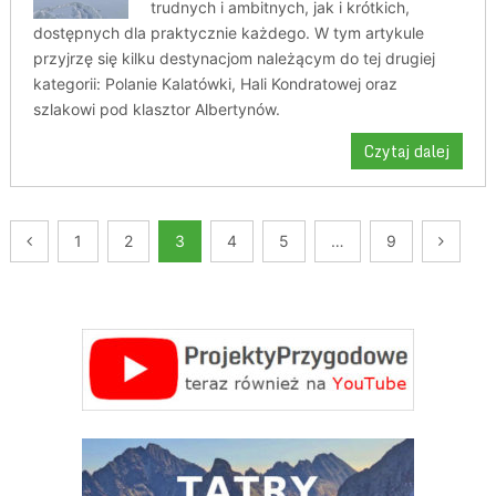
trudnych i ambitnych, jak i krótkich,
dostępnych dla praktycznie każdego. W tym artykule
przyjrzę się kilku destynacjom należącym do tej drugiej
kategorii: Polanie Kalatówki, Hali Kondratowej oraz
szlakowi pod klasztor Albertynów.
Czytaj dalej
Nawigacja
1
2
3
4
5
…
9
po
wpisach