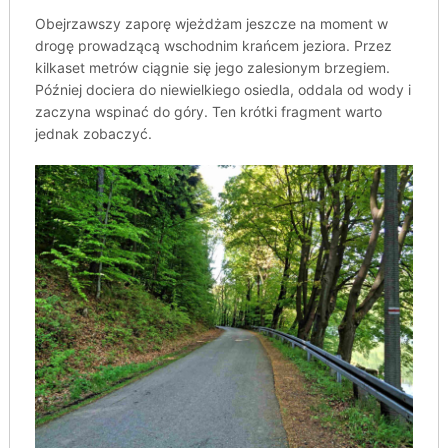
Obejrzawszy zaporę wjeżdżam jeszcze na moment w
drogę prowadzącą wschodnim krańcem jeziora. Przez
kilkaset metrów ciągnie się jego zalesionym brzegiem.
Później dociera do niewielkiego osiedla, oddala od wody i
zaczyna wspinać do góry. Ten krótki fragment warto
jednak zobaczyć.