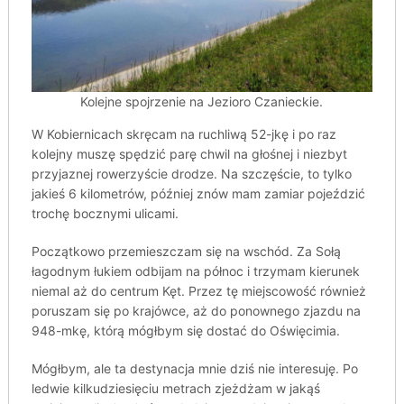
Kolejne spojrzenie na Jezioro Czanieckie.
W Kobiernicach skręcam na ruchliwą 52-jkę i po raz
kolejny muszę spędzić parę chwil na głośnej i niezbyt
przyjaznej rowerzyście drodze. Na szczęście, to tylko
jakieś 6 kilometrów, później znów mam zamiar pojeździć
trochę bocznymi ulicami.
Początkowo przemieszczam się na wschód. Za Sołą
łagodnym łukiem odbijam na północ i trzymam kierunek
niemal aż do centrum Kęt. Przez tę miejscowość również
poruszam się po krajówce, aż do ponownego zjazdu na
948-mkę, którą mógłbym się dostać do Oświęcimia.
Mógłbym, ale ta destynacja mnie dziś nie interesuję. Po
ledwie kilkudziesięciu metrach zjeżdżam w jakąś