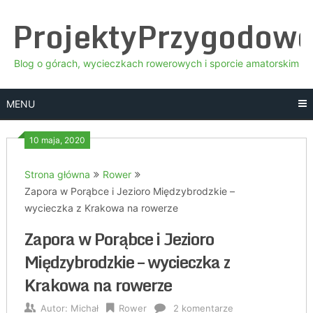
Skip
ProjektyPrzygodow
to
content
Blog o górach, wycieczkach rowerowych i sporcie amatorskim
MENU
10 maja, 2020
Strona główna
Rower
Zapora w Porąbce i Jezioro Międzybrodzkie –
wycieczka z Krakowa na rowerze
Zapora w Porąbce i Jezioro
Międzybrodzkie – wycieczka z
Krakowa na rowerze
Autor:
Michał
Rower
2 komentarze