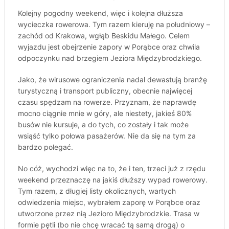
Kolejny pogodny weekend, więc i kolejna dłuższa
wycieczka rowerowa. Tym razem kieruję na południowy –
zachód od Krakowa, wgłąb Beskidu Małego. Celem
wyjazdu jest obejrzenie zapory w Porąbce oraz chwila
odpoczynku nad brzegiem Jeziora Międzybrodzkiego.
Jako, że wirusowe ograniczenia nadal dewastują branżę
turystyczną i transport publiczny, obecnie najwięcej
czasu spędzam na rowerze. Przyznam, że naprawdę
mocno ciągnie mnie w góry, ale niestety, jakieś 80%
busów nie kursuje, a do tych, co zostały i tak może
wsiąść tylko połowa pasażerów. Nie da się na tym za
bardzo polegać.
No cóż, wychodzi więc na to, że i ten, trzeci już z rzędu
weekend przeznaczę na jakiś dłuższy wypad rowerowy.
Tym razem, z długiej listy okolicznych, wartych
odwiedzenia miejsc, wybrałem zaporę w Porąbce oraz
utworzone przez nią Jezioro Międzybrodzkie. Trasa w
formie pętli (bo nie chcę wracać tą samą drogą) o