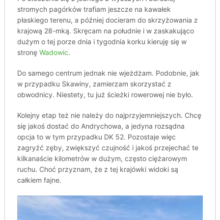
stromych pagórków trafiam jeszcze na kawałek
płaskiego terenu, a później docieram do skrzyżowania z
krajową 28-mką. Skręcam na południe i w zaskakująco
dużym o tej porze dnia i tygodnia korku kieruję się w
stronę
Wadowic
.
Do samego centrum jednak nie wjeżdżam. Podobnie, jak
w przypadku Skawiny, zamierzam skorzystać z
obwodnicy. Niestety, tu już ścieżki rowerowej nie było.
Kolejny etap też nie należy do najprzyjemniejszych. Chcę
się jakoś dostać do Andrychowa, a jedyna rozsądna
opcja to w tym przypadku DK 52. Pozostaje więc
zagryźć zęby, zwiększyć czujność i jakoś przejechać te
kilkanaście kilometrów w dużym, często ciężarowym
ruchu. Choć przyznam, że z tej krajówki widoki są
całkiem fajne.