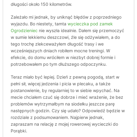
długości około 150 kilometrów.
Zależało mi jednak, by uniknąć błędów z poprzedniego
wyjazdu. Bo niestety, tamta
wycieczka pod zamek
Ogrodzieniec
nie wyszła idealnie. Dałem się przemoczyć
w sumie lekkiemu deszczowi, źle się odżywiałem, a do
tego trochę zlekceważyłem długość trasy i we
wcześniejszych dniach robiłem mocne treningi. W
efekcie, do domu wróciłem w niezbyt dobrej formie i
potrzebowałem po tym dłuższego odpoczynku.
Teraz miało być lepiej. Dzień z pewną pogodą, start w
pełni sił, więcej jedzenia i picia w plecaku, a także
postanowienie, by regularniej to w siebie wpychać. Na
mecie chciałem czuć się dobrze i mieć wrażenie, że bez
problemów wytrzymałbym na siodełku jeszcze parę
następnych godzin. Czy się udało? Odpowiedź będzie w
rozdziale z podsumowaniem. Najpierw jednak,
zapraszam na relację z mojej rowerowej wycieczki do
Porąbki.