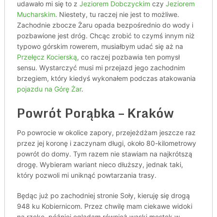
udawało mi się to z
Jeziorem Dobczyckim
czy
Jeziorem
Mucharskim
. Niestety, tu raczej nie jest to możliwe.
Zachodnie zbocze Żaru opada bezpośrednio do wody i
pozbawione jest dróg. Chcąc zrobić to czymś innym niż
typowo górskim rowerem, musiałbym udać się aż na
Przełęcz Kocierską
, co raczej pozbawia ten pomysł
sensu. Wystarczyć musi mi przejazd jego zachodnim
brzegiem, który kiedyś wykonałem podczas atakowania
pojazdu na Górę Żar
.
Powrót Porąbka – Kraków
Po powrocie w okolice zapory, przejeżdżam jeszcze raz
przez jej koronę i zaczynam długi, około 80-kilometrowy
powrót do domy. Tym razem nie stawiam na najkrótszą
drogę. Wybieram wariant nieco dłuższy, jednak taki,
który pozwoli mi uniknąć powtarzania trasy.
Będąc już po zachodniej stronie Soły, kieruję się drogą
948 ku Kobiernicom. Przez chwilę mam ciekawe widoki
na rzekę, później oglądam również wąski mostek w