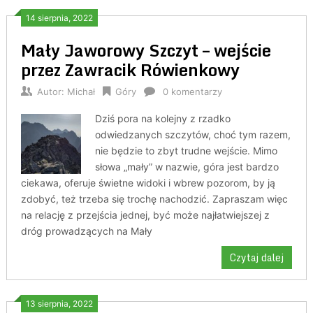
14 sierpnia, 2022
Mały Jaworowy Szczyt – wejście
przez Zawracik Rówienkowy
Autor:
Michał
Góry
0 komentarzy
Dziś pora na kolejny z rzadko
odwiedzanych szczytów, choć tym razem,
nie będzie to zbyt trudne wejście. Mimo
słowa „mały” w nazwie, góra jest bardzo
ciekawa, oferuje świetne widoki i wbrew pozorom, by ją
zdobyć, też trzeba się trochę nachodzić. Zapraszam więc
na relację z przejścia jednej, być może najłatwiejszej z
dróg prowadzących na Mały
Czytaj dalej
13 sierpnia, 2022