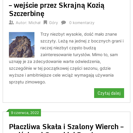
– wejście przez Skrajną Kozią
Szczerbinę
Autor:
Michał
Góry
0 komentarzy
Trzy niezbyt wysokie, dość mało znane
szczyty. Leżą na jednej z bocznych grani i
raczej niezbyt często budzą
zainteresowanie turystów. Mimo to, sam
uznaję je za zdecydowanie warte odwiedzenia,
szczególnie w tej początkowej części sezonu, gdzie
wyższe i ambitniejsze cele wciąż wymagają używania
sprzętu zimowego.
Czytaj dalej
9 czerwca, 2022
Płaczliwa Skała i Szalony Wierch –