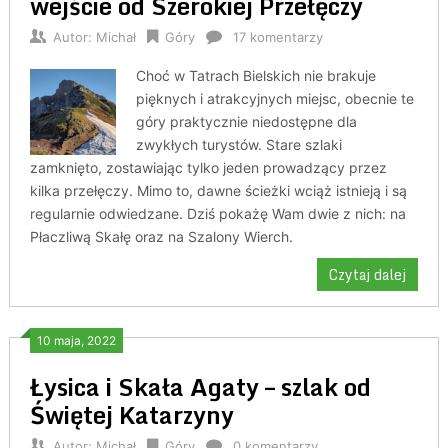
wejście od Szerokiej Przełęczy
Autor:
Michał
Góry
17 komentarzy
Choć w Tatrach Bielskich nie brakuje
pięknych i atrakcyjnych miejsc, obecnie te
góry praktycznie niedostępne dla
zwykłych turystów. Stare szlaki
zamknięto, zostawiając tylko jeden prowadzący przez
kilka przełęczy. Mimo to, dawne ścieżki wciąż istnieją i są
regularnie odwiedzane. Dziś pokażę Wam dwie z nich: na
Płaczliwą Skałę oraz na Szalony Wierch.
Czytaj dalej
10 maja, 2022
Łysica i Skała Agaty – szlak od
Świętej Katarzyny
Autor:
Michał
Góry
0 komentarzy