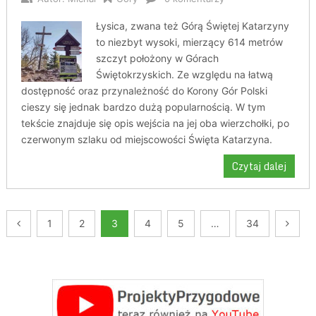
Łysica, zwana też Górą Świętej Katarzyny
to niezbyt wysoki, mierzący 614 metrów
szczyt położony w Górach
Świętokrzyskich. Ze względu na łatwą
dostępność oraz przynależność do Korony Gór Polski
cieszy się jednak bardzo dużą popularnością. W tym
tekście znajduje się opis wejścia na jej oba wierzchołki, po
czerwonym szlaku od miejscowości Święta Katarzyna.
Czytaj dalej
Nawigacja
1
2
3
4
5
…
34
po
wpisach