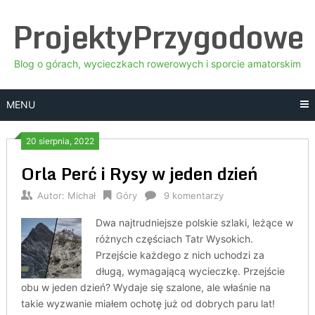
Skip
ProjektyPrzygodowe
to
content
Blog o górach, wycieczkach rowerowych i sporcie amatorskim
MENU
20 sierpnia, 2022
Orla Perć i Rysy w jeden dzień
Autor:
Michał
Góry
9 komentarzy
Dwa najtrudniejsze polskie szlaki, leżące w
różnych częściach Tatr Wysokich.
Przejście każdego z nich uchodzi za
długą, wymagającą wycieczkę. Przejście
obu w jeden dzień? Wydaje się szalone, ale właśnie na
takie wyzwanie miałem ochotę już od dobrych paru lat!