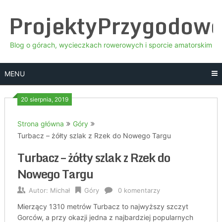
Skip
ProjektyPrzygodow
to
content
Blog o górach, wycieczkach rowerowych i sporcie amatorskim
MENU
20 sierpnia, 2019
Strona główna
Góry
Turbacz – żółty szlak z Rzek do Nowego Targu
Turbacz – żółty szlak z Rzek do
Nowego Targu
Autor:
Michał
Góry
0 komentarzy
Mierzący 1310 metrów Turbacz to najwyższy szczyt
Gorców, a przy okazji jedna z najbardziej popularnych