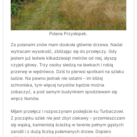
Polana Przysłopek.
Za polanami znów mam dookoła głównie drzewa. Nadal
wytracam wysokość, zbliżając się do przełęczy. Gdy
jestem już ledwie kilkadziesiąt metrów od niej, słyszę
czyjeś głowy. Trzy osoby siedzą na ławkach i robią
przerwę w wędrówce. Dziś to pierwsi spotkani na szlaku
ludzie. Na pewno jednak nie ostatni – im bliżej
schroniska, tym więcej turystów będzie można
zobaczyć, a pod samym budynkiem spodziewam się
wręcz tłumów.
Mijam przełęcz i rozpoczynam podejście ku Turbaczowi.
Z początku szlak nie jest zbyt ciekawy – przemieszczam
się wąską, kamienistą ścieżką w terenie pełnym gęstych
zarośli i z dużą liczbą połamanych drzew. Dopiero