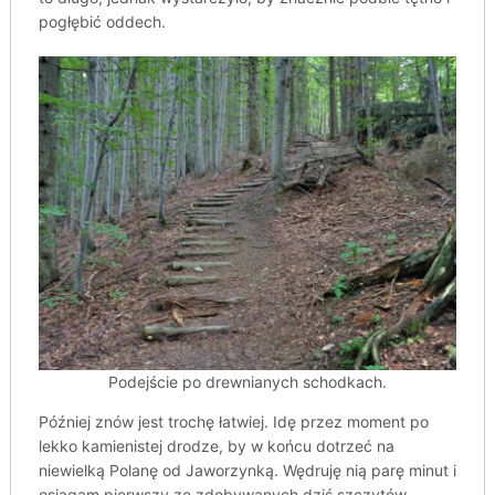
pogłębić oddech.
Podejście po drewnianych schodkach.
Później znów jest trochę łatwiej. Idę przez moment po
lekko kamienistej drodze, by w końcu dotrzeć na
niewielką Polanę od Jaworzynką. Wędruję nią parę minut i
osiągam pierwszy ze zdobywanych dziś szczytów –