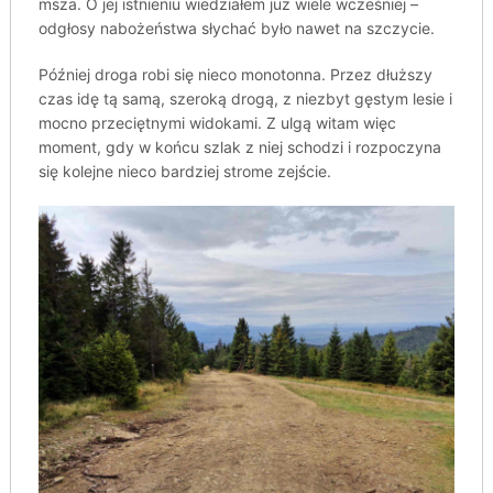
msza. O jej istnieniu wiedziałem już wiele wcześniej –
odgłosy nabożeństwa słychać było nawet na szczycie.
Później droga robi się nieco monotonna. Przez dłuższy
czas idę tą samą, szeroką drogą, z niezbyt gęstym lesie i
mocno przeciętnymi widokami. Z ulgą witam więc
moment, gdy w końcu szlak z niej schodzi i rozpoczyna
się kolejne nieco bardziej strome zejście.