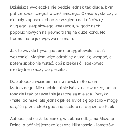
Dzisiejsza wycieczka nie będzie jednak tak długa, bym
potrzebował czegoś wcześniejszego. Czasu wystarczy z
niemały zapasem, choć ze względu na końcówkę
długiego, sierpniowego weekendu, w godzinach
popołudniowych na pewno trafię na duże korki. No
trudno, na to już wpływu nie mam.
Jak to zwykle bywa, jedzenie przygotowałem dziś
wcześniej. Mogłem więc odrobinę dłużej się wyspać, a
potem spokojnie wstać, coś przekąsić i spakować
niezbędne rzeczy do plecaka.
Do autobusu wsiadam na krakowskim Rondzie
Matecznego. Nie chciało mi się iść aż na dworzec, bo na
rondzie i tak przeważnie jeszcze są miejsca. Ryzyko
(małe, bo małe, ale jednak jakieś było) się opłaciło – mogę
usiąść i przez około godzinę czekać na dojazd do Rzek.
Autobus jedzie Zakopianką, w Lubniu odbija na Mszanę
Dolną, a później jeszcze jeszcze kilkanaście kilometrów