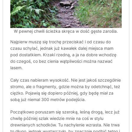
W pewnej chwili ścieżka skręca w dość gęste zarośla.
Najpierw muszę się trochę przeciskać i od czasu do
czasu schylać, jednak już kawałek dalej miejsca mam
pod dostatkiem. Krzaki rzedną, a ja na dobre wchodzę
do czegoś, co bez cienia wątpliwości można nazwać
lasem.
Cały czas nabieram wysokość. Nie jest jakoś szczególnie
stromo, ale o fragmenty, gdzie można by odetchnąć, też
ciężko. Pojawią się dopiero później, gdy będę miał za
sobą już niemal 300 metrów podejścia.
Początkowo poruszam się szeroką, leśną drogą, lecz już
chwilę później szlak wiedzie mnie na coś w stylu
drewnianych schodków. Tu nachylenie wzrasta. Nie trwa
to długo, jednak wystarczyło, by znacznie podbić tętno i