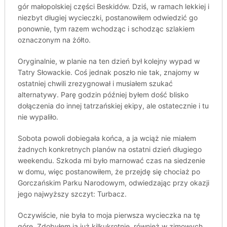
gór małopolskiej części Beskidów. Dziś, w ramach lekkiej i
niezbyt długiej wycieczki, postanowiłem odwiedzić go
ponownie, tym razem wchodząc i schodząc szlakiem
oznaczonym na żółto.
Oryginalnie, w planie na ten dzień był kolejny wypad w
Tatry Słowackie. Coś jednak poszło nie tak, znajomy w
ostatniej chwili zrezygnował i musiałem szukać
alternatywy. Parę godzin później byłem dość blisko
dołączenia do innej tatrzańskiej ekipy, ale ostatecznie i tu
nie wypaliło.
Sobota powoli dobiegała końca, a ja wciąż nie miałem
żadnych konkretnych planów na ostatni dzień długiego
weekendu. Szkoda mi było marnować czas na siedzenie
w domu, więc postanowiłem, że przejdę się chociaż po
Gorczańskim Parku Narodowym, odwiedzając przy okazji
jego najwyższy szczyt: Turbacz.
Oczywiście, nie była to moja pierwsza wycieczka na tę
górę. Zdobyłem ją już kilkukrotnie, również w zimowych