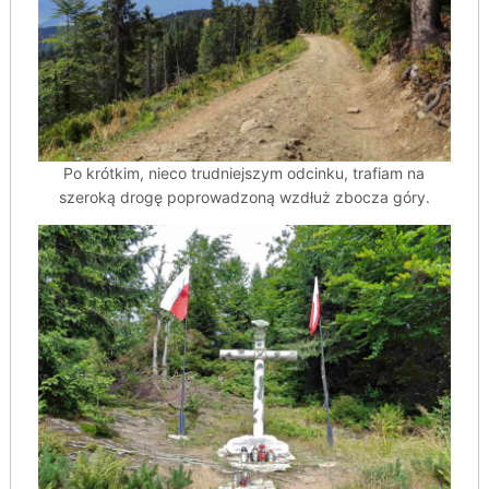
Po krótkim, nieco trudniejszym odcinku, trafiam na
szeroką drogę poprowadzoną wzdłuż zbocza góry.