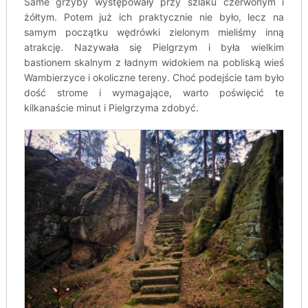
Same grzyby występowały przy szlaku czerwonym i
żółtym. Potem już ich praktycznie nie było, lecz na
samym początku wędrówki zielonym mieliśmy inną
atrakcję. Nazywała się Pielgrzym i była wielkim
bastionem skalnym z ładnym widokiem na pobliską wieś
Wambierzyce i okoliczne tereny. Choć podejście tam było
dość strome i wymagające, warto poświęcić te
kilkanaście minut i Pielgrzyma zdobyć.