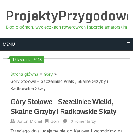
Skip
ProjektyPrzygodow
to
content
Blog o górach, wycieczkach rowerowych i sporcie amatorskim
MENU
15 kwietnia, 2018
Strona główna
Góry
Góry Stołowe – Szczeliniec Wielki, Skalne Grzyby i
Radkowskie Skały
Góry Stołowe – Szczeliniec Wielki,
Skalne Grzyby i Radkowskie Skały
Autor:
Michał
Góry
0 komentarzy
Trzeciego dnia udajemy się do Karłowa i wchodzimy na