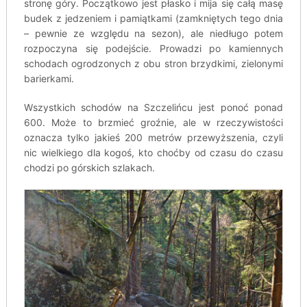
stronę góry. Początkowo jest płasko i mija się całą masę
budek z jedzeniem i pamiątkami (zamkniętych tego dnia
– pewnie ze względu na sezon), ale niedługo potem
rozpoczyna się podejście. Prowadzi po kamiennych
schodach ogrodzonych z obu stron brzydkimi, zielonymi
barierkami.
Wszystkich schodów na Szczelińcu jest ponoć ponad
600. Może to brzmieć groźnie, ale w rzeczywistości
oznacza tylko jakieś 200 metrów przewyższenia, czyli
nic wielkiego dla kogoś, kto choćby od czasu do czasu
chodzi po górskich szlakach.