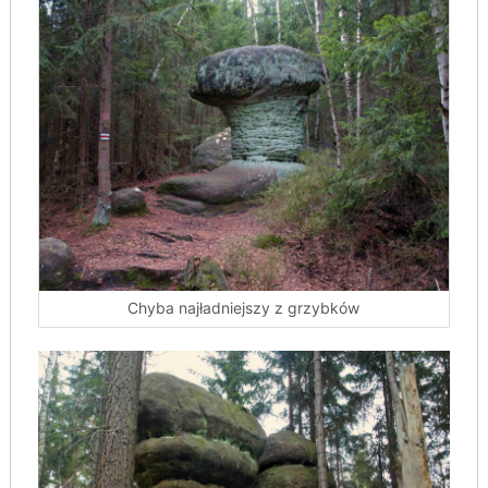
Chyba najładniejszy z grzybków