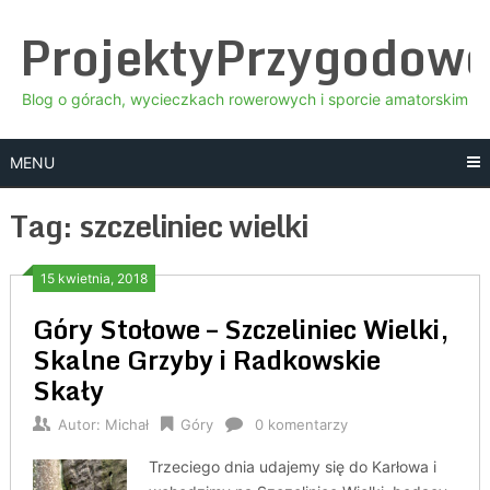
Skip
ProjektyPrzygodow
to
content
Blog o górach, wycieczkach rowerowych i sporcie amatorskim
MENU
Tag:
szczeliniec wielki
15 kwietnia, 2018
Góry Stołowe – Szczeliniec Wielki,
Skalne Grzyby i Radkowskie
Skały
Autor:
Michał
Góry
0 komentarzy
Trzeciego dnia udajemy się do Karłowa i