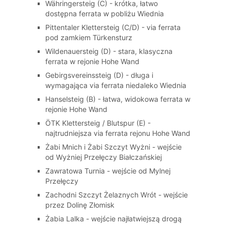
Währingersteig (C) - krótka, łatwo
dostępna ferrata w pobliżu Wiednia
Pittentaler Klettersteig (C/D) - via ferrata
pod zamkiem Türkensturz
Wildenauersteig (D) - stara, klasyczna
ferrata w rejonie Hohe Wand
Gebirgsvereinssteig (D) - długa i
wymagająca via ferrata niedaleko Wiednia
Hanselsteig (B) - łatwa, widokowa ferrata w
rejonie Hohe Wand
ÖTK Klettersteig / Blutspur (E) -
najtrudniejsza via ferrata rejonu Hohe Wand
Żabi Mnich i Żabi Szczyt Wyżni - wejście
od Wyżniej Przełęczy Białczańskiej
Zawratowa Turnia - wejście od Mylnej
Przełęczy
Zachodni Szczyt Żelaznych Wrót - wejście
przez Dolinę Złomisk
Żabia Lalka - wejście najłatwiejszą drogą