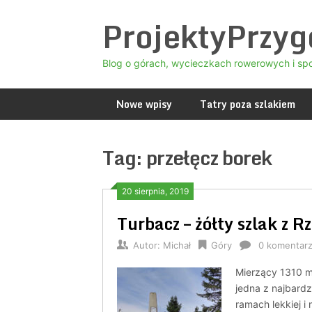
Skip
ProjektyPrzy
to
content
Blog o górach, wycieczkach rowerowych i sp
Nowe wpisy
Tatry poza szlakiem
Tag:
przełęcz borek
20 sierpnia, 2019
Turbacz – żółty szlak z 
Autor:
Michał
Góry
0 komentar
Mierzący 1310 m
jedna z najbardz
ramach lekkiej i