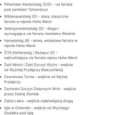
Pittentaler Klettersteig (C/D) - via ferrata
pod zamkiem Türkensturz
Wildenauersteig (D) - stara, klasyczna
ferrata w rejonie Hohe Wand
Gebirgsvereinssteig (D) - długa i
wymagająca via ferrata niedaleko Wiednia
Hanselsteig (B) - łatwa, widokowa ferrata w
rejonie Hohe Wand
ÖTK Klettersteig / Blutspur (E) -
najtrudniejsza via ferrata rejonu Hohe Wand
Żabi Mnich i Żabi Szczyt Wyżni - wejście
od Wyżniej Przełęczy Białczańskiej
Zawratowa Turnia - wejście od Mylnej
Przełęczy
Zachodni Szczyt Żelaznych Wrót - wejście
przez Dolinę Złomisk
Żabia Lalka - wejście najłatwiejszą drogą
Igła w Osterwie - wejście od Wyżniego
Siodełka pod Igłą