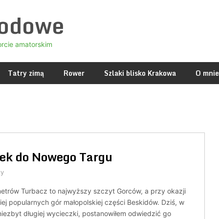
godowe
orcie amatorskim
Tatry zimą
Rower
Szlaki blisko Krakowa
O mnie
Rzek do Nowego Targu
zy
etrów Turbacz to najwyższy szczyt Gorców, a przy okazji
iej popularnych gór małopolskiej części Beskidów. Dziś, w
 niezbyt długiej wycieczki, postanowiłem odwiedzić go