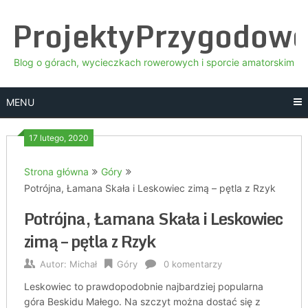
Skip
ProjektyPrzygodow
to
content
Blog o górach, wycieczkach rowerowych i sporcie amatorskim
MENU
17 lutego, 2020
Strona główna
Góry
Potrójna, Łamana Skała i Leskowiec zimą – pętla z Rzyk
Potrójna, Łamana Skała i Leskowiec
zimą – pętla z Rzyk
Autor:
Michał
Góry
0 komentarzy
Leskowiec to prawdopodobnie najbardziej popularna
góra Beskidu Małego. Na szczyt można dostać się z