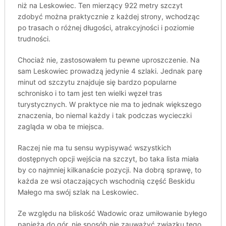
niż na Leskowiec. Ten mierzący 922 metry szczyt
zdobyć można praktycznie z każdej strony, wchodząc
po trasach o różnej długości, atrakcyjności i poziomie
trudności.
Chociaż nie, zastosowałem tu pewne uproszczenie. Na
sam Leskowiec prowadzą jedynie 4 szlaki. Jednak parę
minut od szczytu znajduje się bardzo popularne
schronisko i to tam jest ten wielki węzeł tras
turystycznych. W praktyce nie ma to jednak większego
znaczenia, bo niemal każdy i tak podczas wycieczki
zagląda w oba te miejsca.
Raczej nie ma tu sensu wypisywać wszystkich
dostępnych opcji wejścia na szczyt, bo taka lista miała
by co najmniej kilkanaście pozycji. Na dobrą sprawę, to
każda ze wsi otaczających wschodnią część Beskidu
Małego ma swój szlak na Leskowiec.
Ze względu na bliskość Wadowic oraz umiłowanie byłego
papieża do gór, nie sposób nie zauważyć związku tego