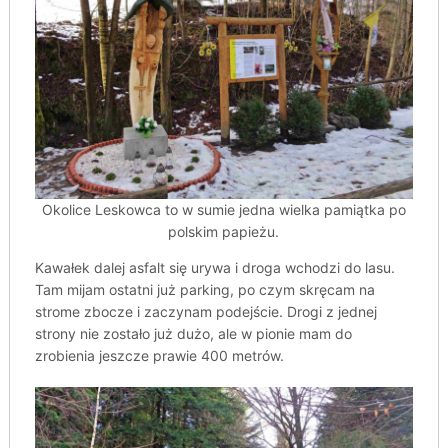
Okolice Leskowca to w sumie jedna wielka pamiątka po
polskim papieżu.
Kawałek dalej asfalt się urywa i droga wchodzi do lasu.
Tam mijam ostatni już parking, po czym skręcam na
strome zbocze i zaczynam podejście. Drogi z jednej
strony nie zostało już dużo, ale w pionie mam do
zrobienia jeszcze prawie 400 metrów.