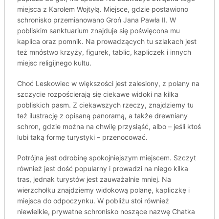
miejsca z Karolem Wojtyłą. Miejsce, gdzie postawiono
schronisko przemianowano Groń Jana Pawła II. W
pobliskim sanktuarium znajduje się poświęcona mu
kaplica oraz pomnik. Na prowadzących tu szlakach jest
też mnóstwo krzyży, figurek, tablic, kapliczek i innych
miejsc religijnego kultu.
Choć Leskowiec w większości jest zalesiony, z polany na
szczycie rozpościerają się ciekawe widoki na kilka
pobliskich pasm. Z ciekawszych rzeczy, znajdziemy tu
też ilustrację z opisaną panoramą, a także drewniany
schron, gdzie można na chwilę przysiąść, albo – jeśli ktoś
lubi taką formę turystyki – przenocować.
Potrójna jest odrobinę spokojniejszym miejscem. Szczyt
również jest dość popularny i prowadzi na niego kilka
tras, jednak turystów jest zauważalnie mniej. Na
wierzchołku znajdziemy widokową polanę, kapliczkę i
miejsca do odpoczynku. W pobliżu stoi również
niewielkie, prywatne schronisko noszące nazwę Chatka