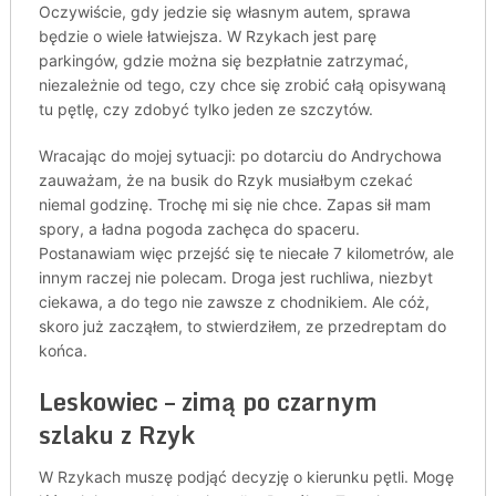
Oczywiście, gdy jedzie się własnym autem, sprawa
będzie o wiele łatwiejsza. W Rzykach jest parę
parkingów, gdzie można się bezpłatnie zatrzymać,
niezależnie od tego, czy chce się zrobić całą opisywaną
tu pętlę, czy zdobyć tylko jeden ze szczytów.
Wracając do mojej sytuacji: po dotarciu do Andrychowa
zauważam, że na busik do Rzyk musiałbym czekać
niemal godzinę. Trochę mi się nie chce. Zapas sił mam
spory, a ładna pogoda zachęca do spaceru.
Postanawiam więc przejść się te niecałe 7 kilometrów, ale
innym raczej nie polecam. Droga jest ruchliwa, niezbyt
ciekawa, a do tego nie zawsze z chodnikiem. Ale cóż,
skoro już zacząłem, to stwierdziłem, ze przedreptam do
końca.
Leskowiec – zimą po czarnym
szlaku z Rzyk
W Rzykach muszę podjąć decyzję o kierunku pętli. Mogę