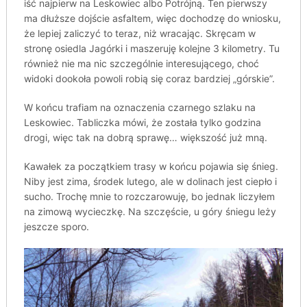
iść najpierw na Leskowiec albo Potrójną. Ten pierwszy
ma dłuższe dojście asfaltem, więc dochodzę do wniosku,
że lepiej zaliczyć to teraz, niż wracając. Skręcam w
stronę osiedla Jagórki i maszeruję kolejne 3 kilometry. Tu
również nie ma nic szczególnie interesującego, choć
widoki dookoła powoli robią się coraz bardziej „górskie”.
W końcu trafiam na oznaczenia czarnego szlaku na
Leskowiec. Tabliczka mówi, że została tylko godzina
drogi, więc tak na dobrą sprawę… większość już mną.
Kawałek za początkiem trasy w końcu pojawia się śnieg.
Niby jest zima, środek lutego, ale w dolinach jest ciepło i
sucho. Trochę mnie to rozczarowuję, bo jednak liczyłem
na zimową wycieczkę. Na szczęście, u góry śniegu leży
jeszcze sporo.