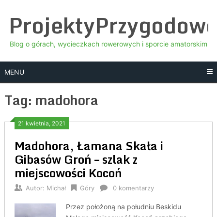
Skip
ProjektyPrzygodow
to
content
Blog o górach, wycieczkach rowerowych i sporcie amatorskim
MENU
Tag:
madohora
21 kwietnia, 2021
Madohora, Łamana Skała i
Gibasów Groń – szlak z
miejscowości Kocoń
Autor:
Michał
Góry
0 komentarzy
Przez położoną na południu Beskidu