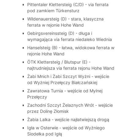
Pittentaler Klettersteig (C/D) - via ferrata
pod zamkiem Türkensturz
Wildenauersteig (D) - stara, klasyczna
ferrata w rejonie Hohe Wand
Gebirgsvereinssteig (D) - długa i
wymagająca via ferrata niedaleko Wiednia
Hanselsteig (B) - łatwa, widokowa ferrata w
rejonie Hohe Wand
ÖTK Klettersteig / Blutspur (E) -
najtrudniejsza via ferrata rejonu Hohe Wand
Żabi Mnich i Żabi Szczyt Wyżni - wejście
od Wyżniej Przełęczy Białczańskiej
Zawratowa Turnia - wejście od Mylnej
Przełęczy
Zachodni Szczyt Żelaznych Wrót - wejście
przez Dolinę Złomisk
Żabia Lalka - wejście najłatwiejszą drogą
Igła w Osterwie - wejście od Wyżniego
Siodełka pod Igłą