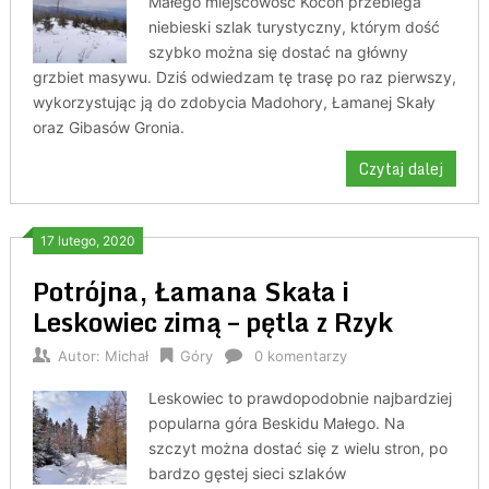
Małego miejscowość Kocoń przebiega
niebieski szlak turystyczny, którym dość
szybko można się dostać na główny
grzbiet masywu. Dziś odwiedzam tę trasę po raz pierwszy,
wykorzystując ją do zdobycia Madohory, Łamanej Skały
oraz Gibasów Gronia.
Czytaj dalej
17 lutego, 2020
Potrójna, Łamana Skała i
Leskowiec zimą – pętla z Rzyk
Autor:
Michał
Góry
0 komentarzy
Leskowiec to prawdopodobnie najbardziej
popularna góra Beskidu Małego. Na
szczyt można dostać się z wielu stron, po
bardzo gęstej sieci szlaków