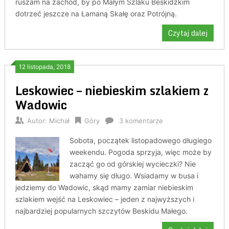
ruszam na zachód, by po Małym Szlaku Beskidzkim
dotrzeć jeszcze na Łamaną Skałę oraz Potrójną.
Czytaj dalej
12 listopada, 2018
Leskowiec – niebieskim szlakiem z
Wadowic
Autor:
Michał
Góry
3 komentarze
Sobota, początek listopadowego długiego
weekendu. Pogoda sprzyja, więc może by
zacząć go od górskiej wycieczki? Nie
wahamy się długo. Wsiadamy w busa i
jedziemy do Wadowic, skąd mamy zamiar niebieskim
szlakiem wejść na Leskowiec – jeden z najwyższych i
najbardziej popularnych szczytów Beskidu Małego.