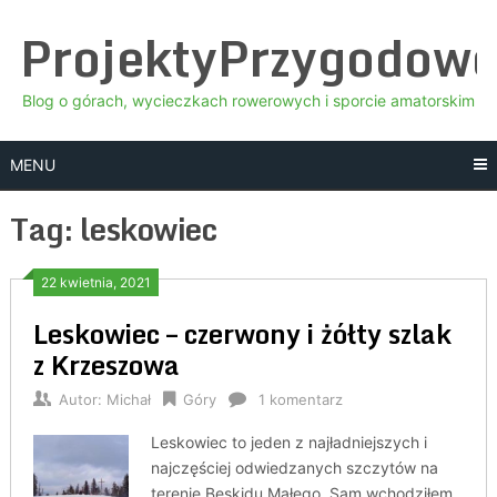
Skip
ProjektyPrzygodow
to
content
Blog o górach, wycieczkach rowerowych i sporcie amatorskim
MENU
Tag:
leskowiec
22 kwietnia, 2021
Leskowiec – czerwony i żółty szlak
z Krzeszowa
Autor:
Michał
Góry
1 komentarz
Leskowiec to jeden z najładniejszych i
najczęściej odwiedzanych szczytów na
terenie Beskidu Małego. Sam wchodziłem