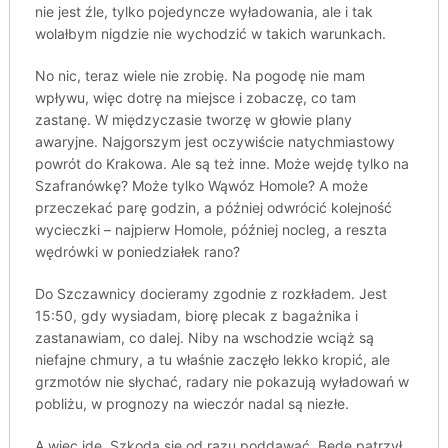
nie jest źle, tylko pojedyncze wyładowania, ale i tak
wolałbym nigdzie nie wychodzić w takich warunkach.
No nic, teraz wiele nie zrobię. Na pogodę nie mam
wpływu, więc dotrę na miejsce i zobaczę, co tam
zastanę. W międzyczasie tworzę w głowie plany
awaryjne. Najgorszym jest oczywiście natychmiastowy
powrót do Krakowa. Ale są też inne. Może wejdę tylko na
Szafranówkę? Może tylko Wąwóz Homole? A może
przeczekać parę godzin, a później odwrócić kolejność
wycieczki – najpierw Homole, później nocleg, a reszta
wędrówki w poniedziałek rano?
Do Szczawnicy docieramy zgodnie z rozkładem. Jest
15:50, gdy wysiadam, biorę plecak z bagażnika i
zastanawiam, co dalej. Niby na wschodzie wciąż są
niefajne chmury, a tu właśnie zaczęło lekko kropić, ale
grzmotów nie słychać, radary nie pokazują wyładowań w
pobliżu, w prognozy na wieczór nadal są niezłe.
A więc idę. Szkoda się od razu poddawać. Będę patrzył