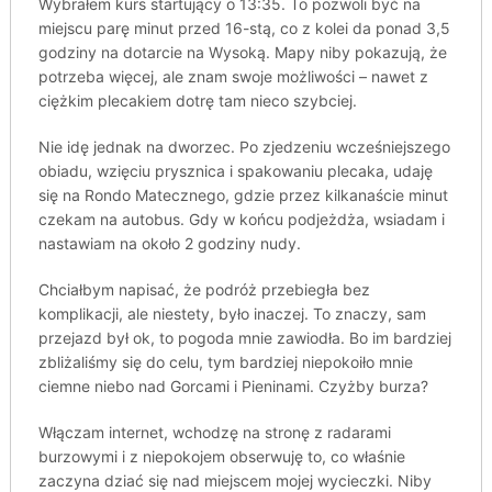
Wybrałem kurs startujący o 13:35. To pozwoli być na
miejscu parę minut przed 16-stą, co z kolei da ponad 3,5
godziny na dotarcie na Wysoką. Mapy niby pokazują, że
potrzeba więcej, ale znam swoje możliwości – nawet z
ciężkim plecakiem dotrę tam nieco szybciej.
Nie idę jednak na dworzec. Po zjedzeniu wcześniejszego
obiadu, wzięciu prysznica i spakowaniu plecaka, udaję
się na Rondo Matecznego, gdzie przez kilkanaście minut
czekam na autobus. Gdy w końcu podjeżdża, wsiadam i
nastawiam na około 2 godziny nudy.
Chciałbym napisać, że podróż przebiegła bez
komplikacji, ale niestety, było inaczej. To znaczy, sam
przejazd był ok, to pogoda mnie zawiodła. Bo im bardziej
zbliżaliśmy się do celu, tym bardziej niepokoiło mnie
ciemne niebo nad Gorcami i Pieninami. Czyżby burza?
Włączam internet, wchodzę na stronę z radarami
burzowymi i z niepokojem obserwuję to, co właśnie
zaczyna dziać się nad miejscem mojej wycieczki. Niby