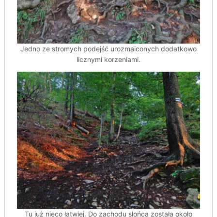
Jedno ze stromych podejść urozmaiconych dodatkowo
licznymi korzeniami.
Tu już nieco łatwiej. Do zachodu słońca została około