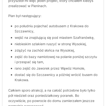
przyszedł mi więc jeden projekt, który chciałem kiedyś
zrealizować w Pieninach.
Plan był następujący:
po południu pojechać autobusem z Krakowa do
Szczawnicy,
wejść na znajdującą się pod miastem Szafranówkę,
niebieskim szlakiem ruszyć w stronę Wysokiej,
zdążyć na zachód słońca na Wysokiej,
zejść do bazy namiotowej na polanie poniżej szczytu
i przespać się tam,
rano zejść do Jaworek przez Wąwóz Homole,
dostać się do Szczawnicy a później wrócić busem do
Krakowa.
Całkiem sporo atrakcji, a na całość potrzebne było tylko
pół niedzieli oraz poniedziałkowy poranek. Bo
oczywiście, po powrocie do domu zamierzałem jeszcze
normalnie popracować.