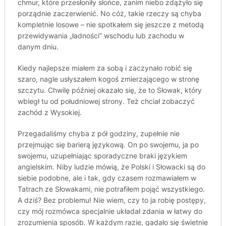
chmur, które przesłoniły słońce, zanim niebo zdążyło się
porządnie zaczerwienić. No cóż, takie rzeczy są chyba
kompletnie losowe – nie spotkałem się jeszcze z metodą
przewidywania „ładności” wschodu lub zachodu w
danym dniu.
Kiedy najlepsze miałem za sobą i zaczynało robić się
szaro, nagle usłyszałem kogoś zmierzającego w stronę
szczytu. Chwilę później okazało się, że to Słowak, który
wbiegł tu od południowej strony. Też chciał zobaczyć
zachód z Wysokiej.
Przegadaliśmy chyba z pół godziny, zupełnie nie
przejmując się barierą językową. On po swojemu, ja po
swojemu, uzupełniając sporadyczne braki językiem
angielskim. Niby ludzie mówią, że Polski i Słowacki są do
siebie podobne, ale i tak, gdy czasem rozmawiałem w
Tatrach ze Słowakami, nie potrafiłem pojąć wszystkiego.
A dziś? Bez problemu! Nie wiem, czy to ja robię postępy,
czy mój rozmówca specjalnie układał zdania w łatwy do
zrozumienia sposób. W każdym razie, gadało się świetnie