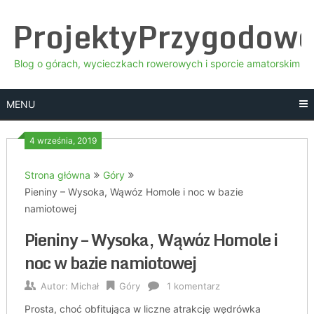
Skip
ProjektyPrzygodow
to
content
Blog o górach, wycieczkach rowerowych i sporcie amatorskim
MENU
4 września, 2019
Strona główna
Góry
Pieniny – Wysoka, Wąwóz Homole i noc w bazie
namiotowej
Pieniny – Wysoka, Wąwóz Homole i
noc w bazie namiotowej
Autor:
Michał
Góry
1 komentarz
Prosta, choć obfitująca w liczne atrakcję wędrówka