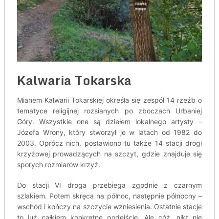
Kalwaria Tokarska
Mianem Kalwarii Tokarskiej określa się zespół 14 rzeźb o
tematyce religijnej rozsianych po zboczach Urbaniej
Góry. Wszystkie one są dziełem lokalnego artysty –
Józefa Wrony, który stworzył je w latach od 1982 do
2003. Oprócz nich, postawiono tu także 14 stacji drogi
krzyżowej prowadzących na szczyt, gdzie znajduje się
sporych rozmiarów krzyż.
Do stacji VI droga przebiega zgodnie z czarnym
szlakiem. Potem skręca na północ, następnie północny –
wschód i kończy na szczycie wzniesienia. Ostatnie stacje
to już całkiem konkretne podejście. Ale cóż, nikt nie