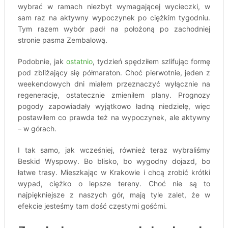
wybrać w ramach niezbyt wymagającej wycieczki, w
sam raz na aktywny wypoczynek po ciężkim tygodniu.
Tym razem wybór padł na położoną po zachodniej
stronie pasma Zembalową.
Podobnie, jak
ostatnio
, tydzień spędziłem szlifując formę
pod zbliżający się półmaraton. Choć pierwotnie, jeden z
weekendowych dni miałem przeznaczyć wyłącznie na
regenerację, ostatecznie zmieniłem plany. Prognozy
pogody zapowiadały wyjątkowo ładną niedzielę, więc
postawiłem co prawda też na wypoczynek, ale aktywny
– w górach.
I tak samo, jak wcześniej, również teraz wybraliśmy
Beskid Wyspowy. Bo blisko, bo wygodny dojazd, bo
łatwe trasy. Mieszkając w Krakowie i chcą zrobić krótki
wypad, ciężko o lepsze tereny. Choć nie są to
najpiękniejsze z naszych gór, mają tyle zalet, że w
efekcie jesteśmy tam dość częstymi gośćmi.