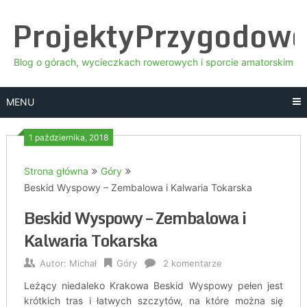
Skip
ProjektyPrzygodow
to
content
Blog o górach, wycieczkach rowerowych i sporcie amatorskim
MENU
1 października, 2018
Strona główna
Góry
Beskid Wyspowy – Zembalowa i Kalwaria Tokarska
Beskid Wyspowy – Zembalowa i
Kalwaria Tokarska
Autor:
Michał
Góry
2 komentarze
Leżący niedaleko Krakowa Beskid Wyspowy pełen jest
krótkich tras i łatwych szczytów, na które można się