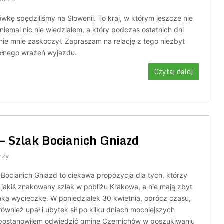
kę spędziliśmy na Słowenii. To kraj, w którym jeszcze nie
niemal nic nie wiedziałem, a który podczas ostatnich dni
ie mnie zaskoczył. Zapraszam na relację z tego niezbyt
pełnego wrażeń wyjazdu.
Czytaj dalej
 Szlak Bocianich Gniazd
rzy
Bocianich Gniazd to ciekawa propozycja dla tych, którzy
jakiś znakowany szlak w pobliżu Krakowa, a nie mają zbyt
aką wycieczkę. W poniedziałek 30 kwietnia, oprócz czasu,
również upał i ubytek sił po kilku dniach mocniejszych
 postanowiłem odwiedzić gminę Czernichów w poszukiwaniu