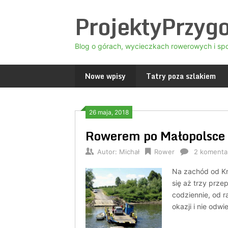
Skip
ProjektyPrzyg
to
content
Blog o górach, wycieczkach rowerowych i sp
Nowe wpisy
Tatry poza szlakiem
26 maja, 2018
Rowerem po Małopolsce 
Autor:
Michał
Rower
2 komenta
Na zachód od Kra
się aż trzy prz
codziennie, od 
okazji i nie odw