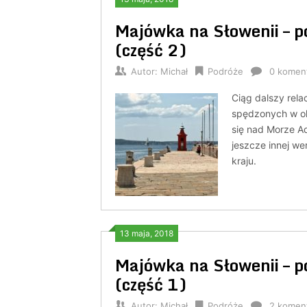
Majówka na Słowenii – 
(część 2)
Autor:
Michał
Podróże
0 komen
Ciąg dalszy rel
spędzonych w oko
się nad Morze Ad
jeszcze innej we
kraju.
13 maja, 2018
Majówka na Słowenii – 
(część 1)
Autor:
Michał
Podróże
2 komen