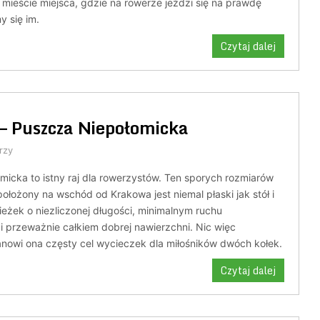
mieście miejsca, gdzie na rowerze jeździ się na prawdę
y się im.
Czytaj dalej
– Puszcza Niepołomicka
rzy
icka to istny raj dla rowerzystów. Ten sporych rozmiarów
ołożony na wschód od Krakowa jest niemal płaski jak stół i
cieżek o niezliczonej długości, minimalnym ruchu
przeważnie całkiem dobrej nawierzchni. Nic więc
anowi ona częsty cel wycieczek dla miłośników dwóch kołek.
Czytaj dalej