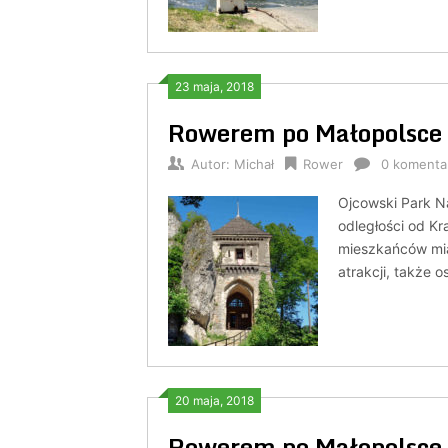
23 maja, 2018
Rowerem po Małopolsce 
Autor:
Michał
Rower
0 komenta
Ojcowski Park N
odległości od Kr
mieszkańców mias
atrakcji, także 
20 maja, 2018
Rowerem po Małopolsce 