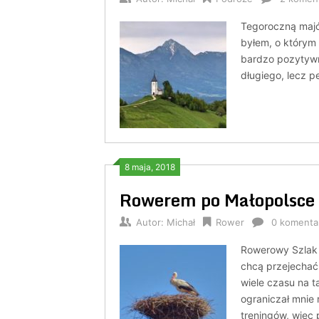
Tegoroczną majów
byłem, o którym 
bardzo pozytywn
długiego, lecz 
8 maja, 2018
Rowerem po Małopolsce –
Autor:
Michał
Rower
0 komenta
Rowerowy Szlak 
chcą przejechać 
wiele czasu na t
ograniczał mnie 
treningów, więc