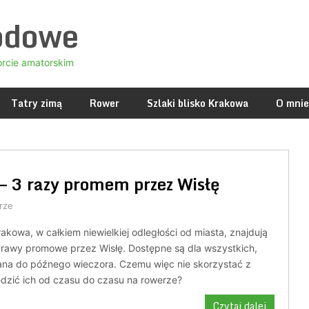
odowe
orcie amatorskim
Tatry zimą
Rower
Szlaki blisko Krakowa
O mnie
– 3 razy promem przez Wisłę
rze
kowa, w całkiem niewielkiej odległości od miasta, znajdują
eprawy promowe przez Wisłę. Dostępne są dla wszystkich,
rana do późnego wieczora. Czemu więc nie skorzystać z
iedzić ich od czasu do czasu na rowerze?
Czytaj dalej