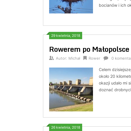
bocianów i ich o
29 kwietnia, 2018
Rowerem po Małopolsce 
Autor:
Michał
Rower
0 komenta
Celem dzisiejsz
około 20 kilomet
okazji udało mi
doznać drobnych
26 kwietnia, 2018