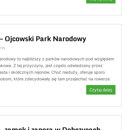
– Ojcowski Park Narodowy
rzy
arodowy to najbliższy z parków narodowych pod względem
akowa. Z tej przyczyny, jest często odwiedzany przez
ta i okolicznych rejonów. Choć nieduży, oferuje sporo
osobom, które zdecydowały się tam przejechać na rowerze.
Czytaj dalej
– zamek i zapora w Dobczycach