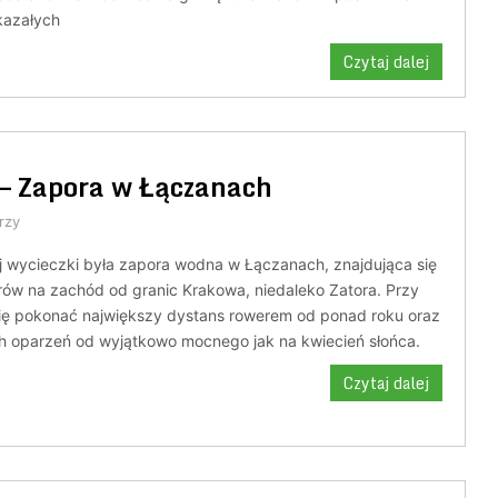
kazałych
Czytaj dalej
– Zapora w Łączanach
rzy
ej wycieczki była zapora wodna w Łączanach, znajdująca się
rów na zachód od granic Krakowa, niedaleko Zatora. Przy
 się pokonać największy dystans rowerem od ponad roku oraz
 oparzeń od wyjątkowo mocnego jak na kwiecień słońca.
Czytaj dalej