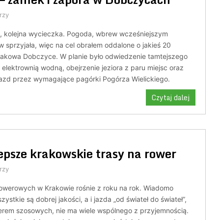
rzy
, kolejna wycieczka. Pogoda, wbrew wcześniejszym
sprzyjała, więc na cel obrałem oddalone o jakieś 20
rakowa Dobczyce. W planie było odwiedzenie tamtejszego
elektrownią wodną, obejrzenie jeziora z paru miejsc oraz
azd przez wymagające pagórki Pogórza Wielickiego.
Czytaj dalej
epsze krakowskie trasy na rower
rzy
rowerowych w Krakowie rośnie z roku na rok. Wiadomo
zystkie są dobrej jakości, a i jazda „od świateł do świateł”,
erem szosowych, nie ma wiele wspólnego z przyjemnością.