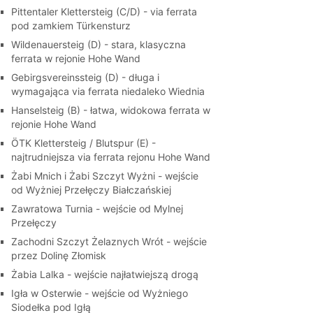
Pittentaler Klettersteig (C/D) - via ferrata
pod zamkiem Türkensturz
Wildenauersteig (D) - stara, klasyczna
ferrata w rejonie Hohe Wand
Gebirgsvereinssteig (D) - długa i
wymagająca via ferrata niedaleko Wiednia
Hanselsteig (B) - łatwa, widokowa ferrata w
rejonie Hohe Wand
ÖTK Klettersteig / Blutspur (E) -
najtrudniejsza via ferrata rejonu Hohe Wand
Żabi Mnich i Żabi Szczyt Wyżni - wejście
od Wyżniej Przełęczy Białczańskiej
Zawratowa Turnia - wejście od Mylnej
Przełęczy
Zachodni Szczyt Żelaznych Wrót - wejście
przez Dolinę Złomisk
Żabia Lalka - wejście najłatwiejszą drogą
Igła w Osterwie - wejście od Wyżniego
Siodełka pod Igłą