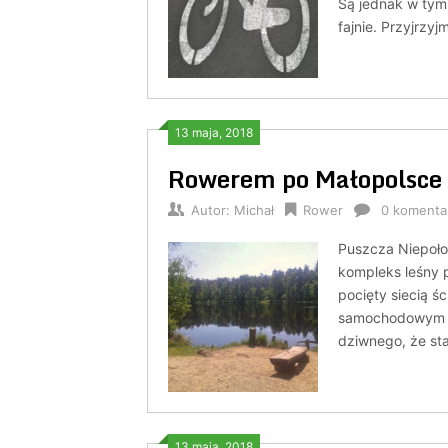
Są jednak w tym 
fajnie. Przyjrzyjm
13 maja, 2018
Rowerem po Małopolsce 
Autor:
Michał
Rower
0 komenta
Puszcza Niepołom
kompleks leśny p
pocięty siecią ś
samochodowym i 
dziwnego, że st
13 maja, 2018