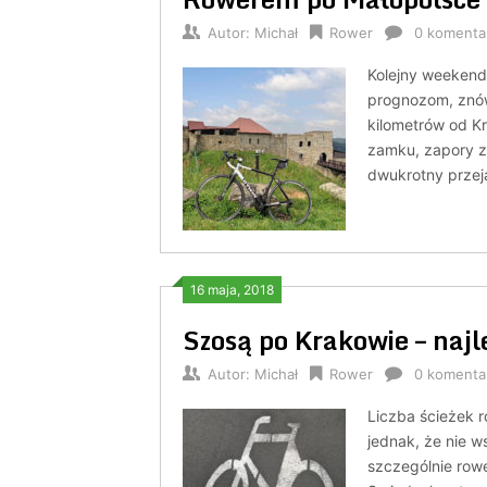
Autor:
Michał
Rower
0 komenta
Kolejny weekend
prognozom, znów 
kilometrów od K
zamku, zapory z 
dwukrotny przej
16 maja, 2018
Szosą po Krakowie – najl
Autor:
Michał
Rower
0 komenta
Liczba ścieżek 
jednak, że nie ws
szczególnie row