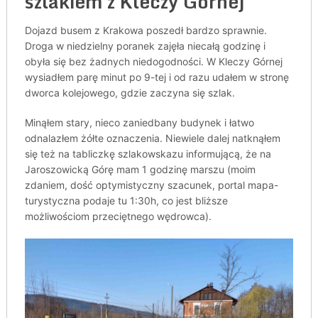
szlakiem z Kleczy Górnej
Dojazd busem z Krakowa poszedł bardzo sprawnie.
Droga w niedzielny poranek zajęła niecałą godzinę i
obyła się bez żadnych niedogodności. W Kleczy Górnej
wysiadłem parę minut po 9-tej i od razu udałem w stronę
dworca kolejowego, gdzie zaczyna się szlak.
Minąłem stary, nieco zaniedbany budynek i łatwo
odnalazłem żółte oznaczenia. Niewiele dalej natknąłem
się też na tabliczkę szlakowskazu informującą, że na
Jaroszowicką Górę mam 1 godzinę marszu (moim
zdaniem, dość optymistyczny szacunek, portal mapa-
turystyczna podaje tu 1:30h, co jest bliższe
możliwościom przeciętnego wędrowca).