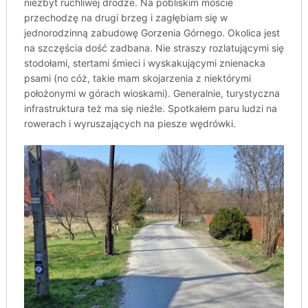
niezbyt ruchliwej drodze. Na pobliskim moście
przechodzę na drugi brzeg i zagłębiam się w
jednorodzinną zabudowę Gorzenia Górnego. Okolica jest
na szczęścia dość zadbana. Nie straszy rozlatującymi się
stodołami, stertami śmieci i wyskakującymi znienacka
psami (no cóż, takie mam skojarzenia z niektórymi
położonymi w górach wioskami). Generalnie, turystyczna
infrastruktura też ma się nieźle. Spotkałem paru ludzi na
rowerach i wyruszających na piesze wędrówki.