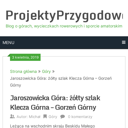
Skip
ProjektyPrzygodow
to
content
Blog o górach, wycieczkach rowerowych i sporcie amatorskim
MENU
3 kwietnia, 2019
Strona główna
Góry
Jaroszowicka Góra: żółty szlak Klecza Górna – Gorzeń
Górny
Jaroszowicka Góra: żółty szlak
Klecza Górna – Gorzeń Górny
Autor:
Michał
Góry
0 komentarzy
Leżąca na wschodnim skraju Beskidu Małego