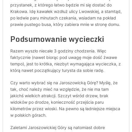
przystanek, z którego łatwo będzie mi się dostać do
Krakowa. Idę kawałek wzdłuż ulicy Lwowskiej, a stamtąd,
po ledwie paru minutach czekania, wsiadam na pokład
prawie pustego busa, który zabiera mnie w stronę domu.
Podsumowanie wycieczki
Razem wyszło niecałe 3 godziny chodzenia. Więc
faktycznie (nawet biorąc pod uwagę moje dość żwawe
tempo), jest to krótka, niezbyt wymagająca wycieczka, z
którą nawet początkujący turysta da sobie radę.
Czy warto wybrać się na Jaroszowicką Górę? Myślę, że
tak, choć należy mieć na względzie, że nie ma tam
jakichś wielkich atrakcji. Szczyt wśród drzew, brak
widoków po drodze, konieczność przejścia paru
kilometrów przez wioski. Na pewno są ładniejsze miejsca
w polskich górach.
Zaletami Jaroszowickiej Góry są natomiast dobre