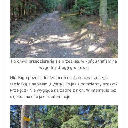
Po chwili przedzierania się przez las, w końcu trafiam na
wygodną drogę gruntową.
Niedługo później docieram do miejsca oznaczonego
tabliczką z napisem „Bystra”. To jakiś pomniejszy szczyt?
Przełęcz? Nie wygląda na żadne z nich. W internecie też
ciężko znaleźć jakieś informacje.