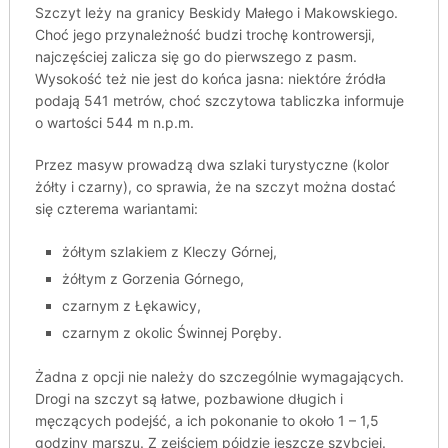
Szczyt leży na granicy Beskidy Małego i Makowskiego.
Choć jego przynależność budzi trochę kontrowersji,
najczęściej zalicza się go do pierwszego z pasm.
Wysokość też nie jest do końca jasna: niektóre źródła
podają 541 metrów, choć szczytowa tabliczka informuje
o wartości 544 m n.p.m.
Przez masyw prowadzą dwa szlaki turystyczne (kolor
żółty i czarny), co sprawia, że na szczyt można dostać
się czterema wariantami:
żółtym szlakiem z Kleczy Górnej,
żółtym z Gorzenia Górnego,
czarnym z Łękawicy,
czarnym z okolic Świnnej Poręby.
Żadna z opcji nie należy do szczególnie wymagających.
Drogi na szczyt są łatwe, pozbawione długich i
męczących podejść, a ich pokonanie to około 1 – 1,5
godziny marszu. Z zejściem pójdzie jeszcze szybciej.