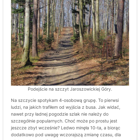
Podejście na szczyt Jaroszowickiej Góry.
Na szczycie spotykam 4-osobową grupę. To pierwsi
ludzi, na jakich trafiłem od wyjścia z busa. Jak widać,
nawet przy ładnej pogodzie szlak nie należy do
szczególnie popularnych. Choć może po prostu jest
jeszcze zbyt wcześnie? Ledwo minęła 10-ta, a biorąc
dodatkowo pod uwagę wczorajszą zmianę czasu, dla