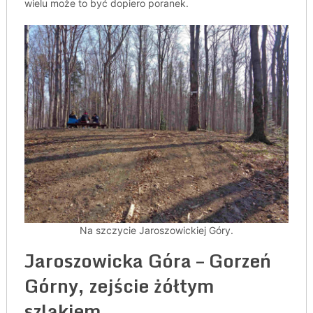
wielu może to być dopiero poranek.
Na szczycie Jaroszowickiej Góry.
Jaroszowicka Góra – Gorzeń
Górny, zejście żółtym
szlakiem