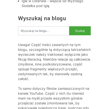
Igła w Osterwie - wejście od Wyżniego
Siodełka pod Igłą
Wyszukaj na blogu
Uwaga! Część treści zawartych na tym
blogu, szczególnie tą dotyczącą tatrzańskich
wycieczek należy traktować wyłącznie jako
fikcję literacką. Niektóre relacje są całkowicie
zmyślone, inne podkoloryzowane, część
opisuje fragmenty większych przejść,
zedytowanych tak, by stanowiły osobną
całość.
To samo dotyczy filmów zamieszczonych na
kanale YouTube. Część z nich (tu również
mam na myśli przede wszystkim górskie
przejścia) została zmontowana tak, by
pokazywała pojedynczą trasę, podczas gdy