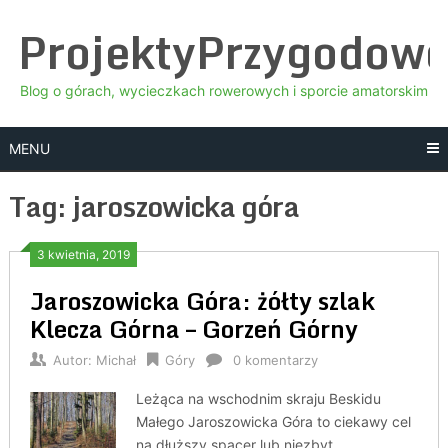
Skip
ProjektyPrzygodow
to
content
Blog o górach, wycieczkach rowerowych i sporcie amatorskim
MENU
Tag:
jaroszowicka góra
3 kwietnia, 2019
Jaroszowicka Góra: żółty szlak
Klecza Górna – Gorzeń Górny
Autor:
Michał
Góry
0 komentarzy
Leżąca na wschodnim skraju Beskidu
Małego Jaroszowicka Góra to ciekawy cel
na dłuższy spacer lub niezbyt