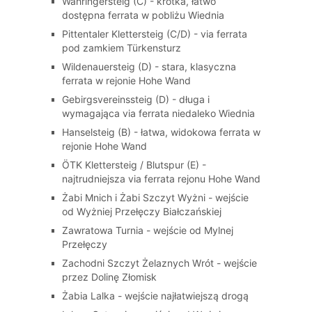
Währingersteig (C) - krótka, łatwo
dostępna ferrata w pobliżu Wiednia
Pittentaler Klettersteig (C/D) - via ferrata
pod zamkiem Türkensturz
Wildenauersteig (D) - stara, klasyczna
ferrata w rejonie Hohe Wand
Gebirgsvereinssteig (D) - długa i
wymagająca via ferrata niedaleko Wiednia
Hanselsteig (B) - łatwa, widokowa ferrata w
rejonie Hohe Wand
ÖTK Klettersteig / Blutspur (E) -
najtrudniejsza via ferrata rejonu Hohe Wand
Żabi Mnich i Żabi Szczyt Wyżni - wejście
od Wyżniej Przełęczy Białczańskiej
Zawratowa Turnia - wejście od Mylnej
Przełęczy
Zachodni Szczyt Żelaznych Wrót - wejście
przez Dolinę Złomisk
Żabia Lalka - wejście najłatwiejszą drogą