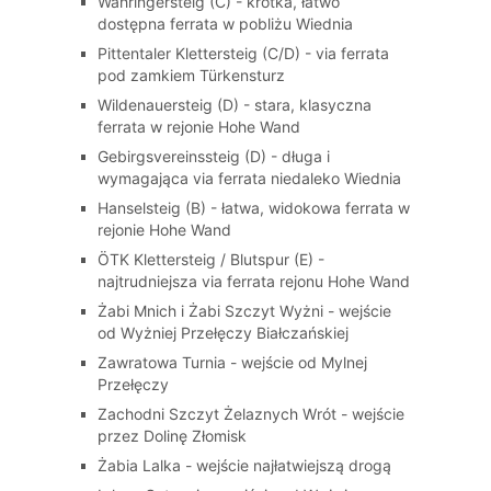
Währingersteig (C) - krótka, łatwo
dostępna ferrata w pobliżu Wiednia
Pittentaler Klettersteig (C/D) - via ferrata
pod zamkiem Türkensturz
Wildenauersteig (D) - stara, klasyczna
ferrata w rejonie Hohe Wand
Gebirgsvereinssteig (D) - długa i
wymagająca via ferrata niedaleko Wiednia
Hanselsteig (B) - łatwa, widokowa ferrata w
rejonie Hohe Wand
ÖTK Klettersteig / Blutspur (E) -
najtrudniejsza via ferrata rejonu Hohe Wand
Żabi Mnich i Żabi Szczyt Wyżni - wejście
od Wyżniej Przełęczy Białczańskiej
Zawratowa Turnia - wejście od Mylnej
Przełęczy
Zachodni Szczyt Żelaznych Wrót - wejście
przez Dolinę Złomisk
Żabia Lalka - wejście najłatwiejszą drogą