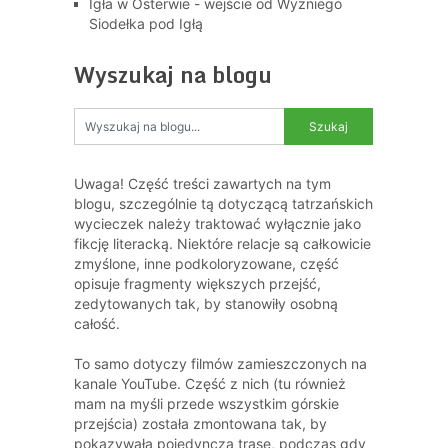
Igła w Osterwie - wejście od Wyżniego
Siodełka pod Igłą
Wyszukaj na blogu
Uwaga! Część treści zawartych na tym
blogu, szczególnie tą dotyczącą tatrzańskich
wycieczek należy traktować wyłącznie jako
fikcję literacką. Niektóre relacje są całkowicie
zmyślone, inne podkoloryzowane, część
opisuje fragmenty większych przejść,
zedytowanych tak, by stanowiły osobną
całość.
To samo dotyczy filmów zamieszczonych na
kanale YouTube. Część z nich (tu również
mam na myśli przede wszystkim górskie
przejścia) została zmontowana tak, by
pokazywała pojedynczą trasę, podczas gdy