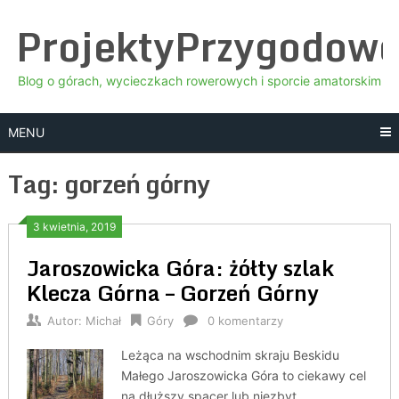
Skip
ProjektyPrzygodow
to
content
Blog o górach, wycieczkach rowerowych i sporcie amatorskim
MENU
Tag:
gorzeń górny
3 kwietnia, 2019
Jaroszowicka Góra: żółty szlak
Klecza Górna – Gorzeń Górny
Autor:
Michał
Góry
0 komentarzy
Leżąca na wschodnim skraju Beskidu
Małego Jaroszowicka Góra to ciekawy cel
na dłuższy spacer lub niezbyt